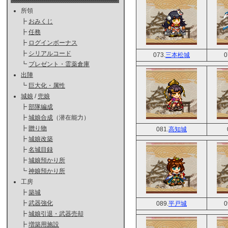
所領
┣
おみくじ
┣
任務
┣
ログインボーナス
┣
シリアルコード
073.
三本松城
0
┗
プレゼント・霊薬倉庫
出陣
┗
巨大化・属性
城娘
/
兜娘
┣
部隊編成
┣
城娘合成
（潜在能力）
┣
贈り物
081.
高知城
┣
城娘改築
┣
名城目録
┣
城娘預かり所
┗
神娘預かり所
工房
┣
築城
┣
武器強化
089.
平戸城
0
┣
城娘引退・武器売却
┣
増築用施設