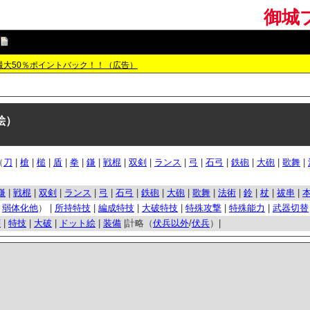
御城プ
最大50％ポイントバック！！（広告）
絵）
（
刀
|
槍
|
槌
|
盾
|
拳
|
鎌
|
戦棍
|
双剣
|
ランス
|
弓
|
石弓
|
鉄砲
|
大砲
|
歌舞
|
鎌
|
戦棍
|
双剣
|
ランス
|
弓
|
石弓
|
鉄砲
|
大砲
|
歌舞
|
法術
|
鈴
|
杖
|
祓串
|
/
弱体化他
） |
所持特技
|
編成特技
|
大破特技
|
特殊攻撃
|
特殊能力
|
武器切替
嬢
|
特技
|
大破
|
ドット絵
|
装備
|計略（
伏兵以外
/
伏兵
）|