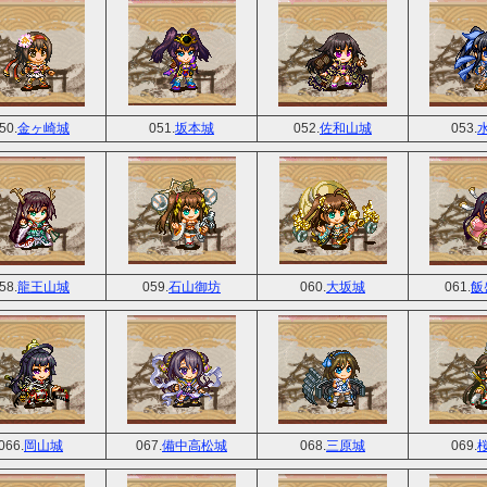
50.
金ヶ崎城
051.
坂本城
052.
佐和山城
053.
58.
龍王山城
059.
石山御坊
060.
大坂城
061.
飯
066.
岡山城
067.
備中高松城
068.
三原城
069.