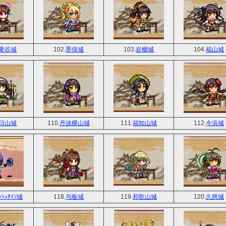
乗谷城
102.
墨俣城
103.
岩櫃城
104.
福山城
日山城
110.
丹波横山城
111.
福知山城
112.
今浜城
ﾝｼｭﾀｲﾝ城
118.
与板城
119.
和歌山城
120.
久慈城