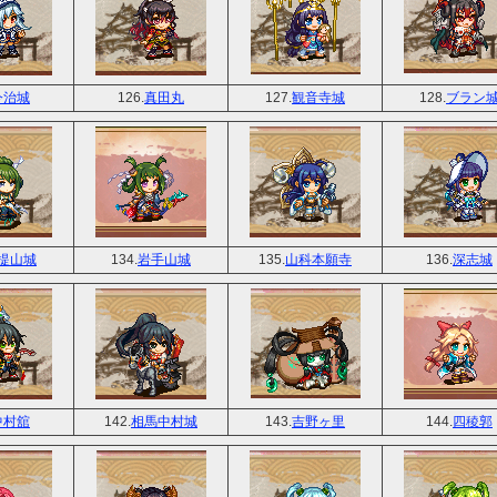
今治城
126.
真田丸
127.
観音寺城
128.
ブラン
提山城
134.
岩手山城
135.
山科本願寺
136.
深志城
中村舘
142.
相馬中村城
143.
吉野ヶ里
144.
四稜郭