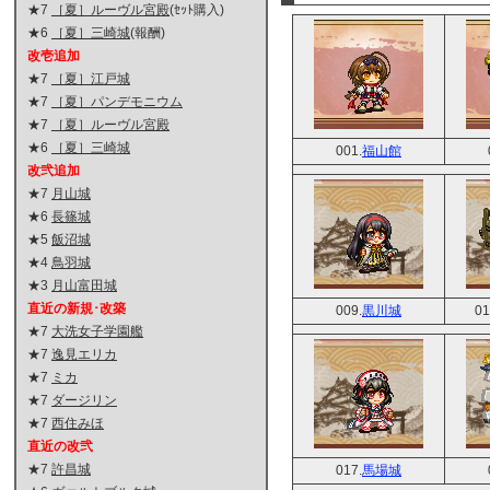
★7
［夏］ルーヴル宮殿
(ｾｯﾄ購入)
★6
［夏］三崎城
(報酬)
改壱追加
★7
［夏］江戸城
★7
［夏］パンデモニウム
★7
［夏］ルーヴル宮殿
★6
［夏］三崎城
001.
福山館
改弐追加
★7
月山城
★6
長篠城
★5
飯沼城
★4
鳥羽城
★3
月山富田城
直近の新規･改築
009.
黒川城
01
★7
大洗女子学園艦
★7
逸見エリカ
★7
ミカ
★7
ダージリン
★7
西住みほ
直近の改弐
★7
許昌城
017.
馬場城