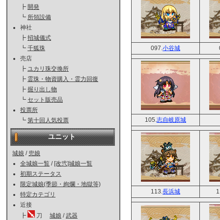
┣
開発
┗
所領設備
神社
┣
招城儀式
097.
小谷城
┗
千狐珠
売店
┣
ユカリ珠交換所
┣
霊珠・物資購入・霊力回復
┣
掘り出し物
┗
セット販売品
投票所
105.
志自岐原城
┗
第十回人気投票
ユニット
城娘
/
兜娘
全城娘一覧
/
[改弐]城娘一覧
初期ステータス
限定城娘(季節・絢爛・地獄等)
113.
長浜城
1
特定カテゴリ
近接
┣
刀
城娘
/
武器