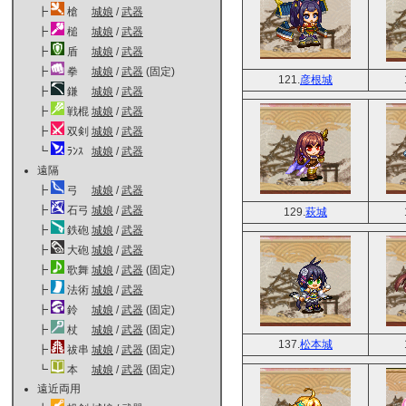
┣
槍
城娘
/
武器
┣
槌
城娘
/
武器
┣
盾
城娘
/
武器
┣
拳
城娘
/
武器
(固定)
121.
彦根城
┣
鎌
城娘
/
武器
┣
戦棍
城娘
/
武器
┣
双剣
城娘
/
武器
┗
ﾗﾝｽ
城娘
/
武器
遠隔
┣
弓
城娘
/
武器
┣
石弓
城娘
/
武器
129.
萩城
┣
鉄砲
城娘
/
武器
┣
大砲
城娘
/
武器
┣
歌舞
城娘
/
武器
(固定)
┣
法術
城娘
/
武器
┣
鈴
城娘
/
武器
(固定)
┣
杖
城娘
/
武器
(固定)
137.
松本城
┣
祓串
城娘
/
武器
(固定)
┗
本
城娘
/
武器
(固定)
遠近両用