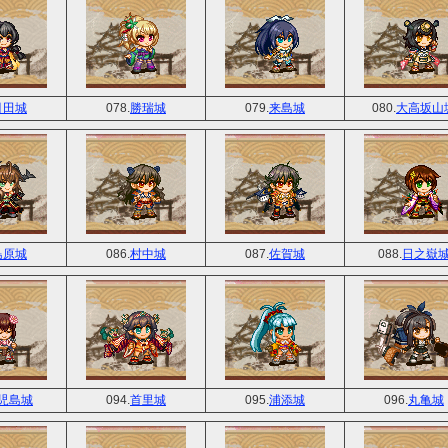
引田城
078.
勝瑞城
079.
来島城
080.
大高坂山
島原城
086.
村中城
087.
佐賀城
088.
日之嶽
児島城
094.
首里城
095.
浦添城
096.
丸亀城