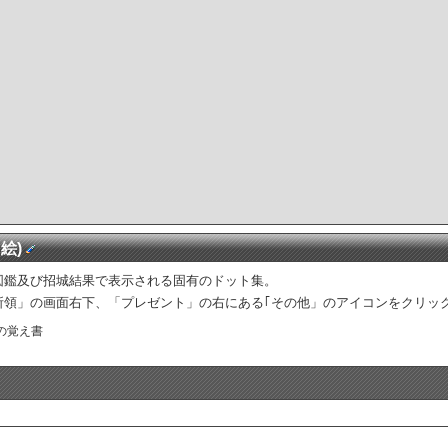
絵)
図鑑及び招城結果で表示される固有のドット集。
所領」の画面右下、「プレゼント」の右にある｢その他」のアイコンをクリッ
の覚え書