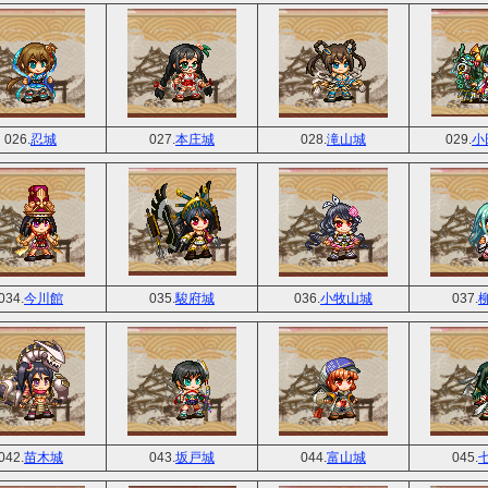
026.
忍城
027.
本庄城
028.
滝山城
029.
小
034.
今川館
035.
駿府城
036.
小牧山城
037.
042.
苗木城
043.
坂戸城
044.
富山城
045.