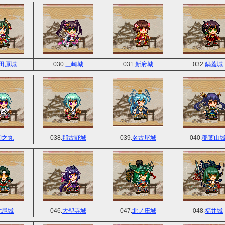
田原城
030.
三崎城
031.
新府城
032.
鍋蓋城
柳之丸
038.
那古野城
039.
名古屋城
040.
稲葉山
七尾城
046.
大聖寺城
047.
北ノ庄城
048.
福井城