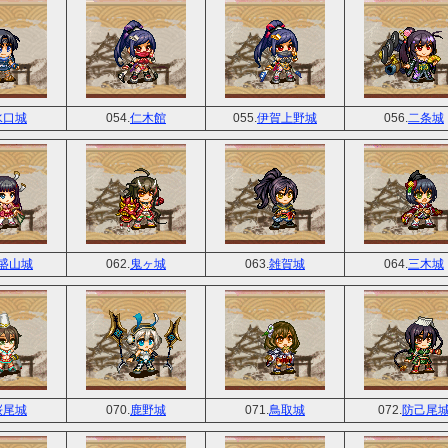
水口城
054.
仁木館
055.
伊賀上野城
056.
二条城
盛山城
062.
鬼ヶ城
063.
雑賀城
064.
三木城
桜尾城
070.
鹿野城
071.
鳥取城
072.
防己尾