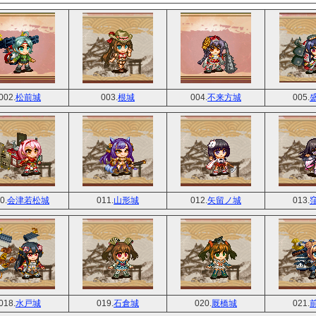
002.
松前城
003.
根城
004.
不来方城
005.
0.
会津若松城
011.
山形城
012.
矢留ノ城
013.
018.
水戸城
019.
石倉城
020.
厩橋城
021.