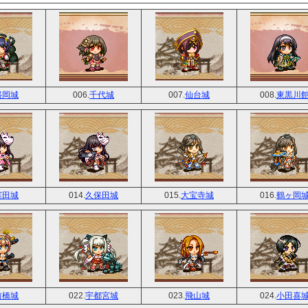
盛岡城
006.
千代城
007.
仙台城
008.
東黒川
窪田城
014.
久保田城
015.
大宝寺城
016.
鶴ヶ岡
前橋城
022.
宇都宮城
023.
飛山城
024.
小田喜