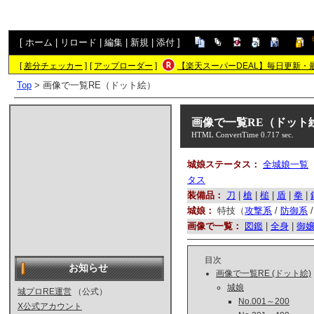
[
ホーム
|
リロード
|
編集
|
新規
|
添付
]
[
差分チェッカー
]
[
アップローダー
]
【楽天スーパーDEAL】毎日更新・
Top
> 画像で一覧RE（ドット絵）
画像で一覧RE（ドット
HTML ConvertTime 0.717 sec.
城娘ステータス：
全城娘一覧
タス
装備品：
刀
|
槍
|
槌
|
盾
|
拳
|
城娘：
特技（
攻撃系
/
防御系
画像で一覧：
図鑑
|
全身
|
御
目次
お知らせ
画像で一覧RE (ドット絵)
城娘
城プロRE運営
（公式）
No.001～200
X公式アカウント