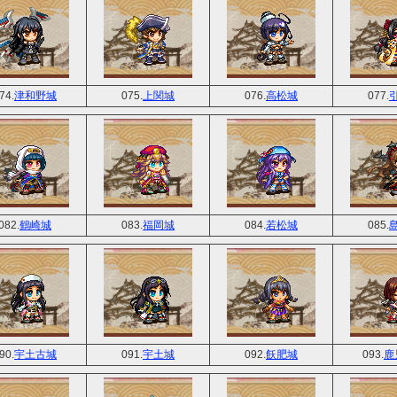
74.
津和野城
075.
上関城
076.
高松城
077.
082.
鶴崎城
083.
福岡城
084.
若松城
085.
90.
宇土古城
091.
宇土城
092.
飫肥城
093.
鹿