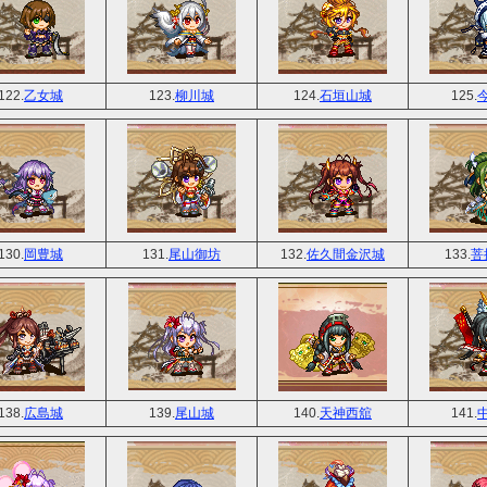
122.
乙女城
123.
柳川城
124.
石垣山城
125.
130.
岡豊城
131.
尾山御坊
132.
佐久間金沢城
133.
菩
138.
広島城
139.
尾山城
140.
天神西舘
141.