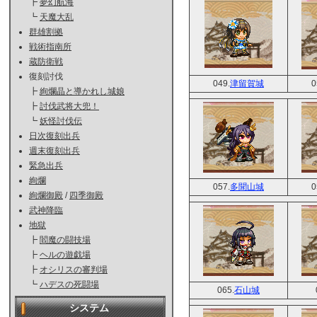
┣
夢幻航海
┗
天魔大乱
群雄割拠
戦術指南所
蔵防衛戦
復刻討伐
049.
津留賀城
0
┣
絢爛晶と導かれし城娘
┣
討伐武将大兜！
┗
妖怪討伐伝
日次復刻出兵
週末復刻出兵
緊急出兵
絢爛
057.
多聞山城
0
絢爛御殿
/
四季御殿
武神降臨
地獄
┣
閻魔の闘技場
┣
ヘルの遊戯場
┣
オシリスの審判場
┗
ハデスの死闘場
065.
石山城
システム