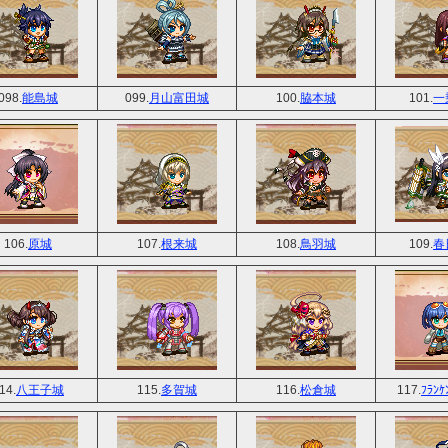
098.
能島城
099.
月山富田城
100.
脇本城
101.
一
106.
原城
107.
根来城
108.
鳥羽城
109.
春
14.
八王子城
115.
多賀城
116.
松倉城
117.
ﾌﾗﾝｹ