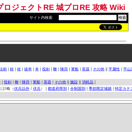
ロジェクトRE 城プロRE 攻略 Wiki
サイト内検索
:
法術
|
鈴
|
杖
|
祓串
|
本
|
投剣
|
鞭
|
陣貝
|
軍船
|
茶器
|
その他
||
平属性
|
平山
本
|
投剣
|
鞭
|
陣貝
|
軍船
|
茶器
|
その他
||
施設
||
消耗品
|
| 計略（
伏兵以外
/
伏兵
） |
都道府県別
|
令制国別
|
季節限定城娘
|
特定カテ