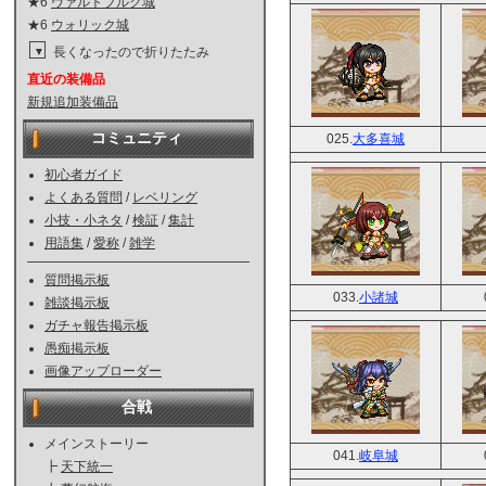
★6
ヴァルトブルク城
★6
ウォリック城
長くなったので折りたたみ
▼
直近の装備品
新規追加装備品
コミュニティ
025.
大多喜城
初心者ガイド
よくある質問
/
レベリング
小技・小ネタ
/
検証
/
集計
用語集
/
愛称
/
雑学
質問掲示板
033.
小諸城
雑談掲示板
ガチャ報告掲示板
愚痴掲示板
画像アップローダー
合戦
メインストーリー
041.
岐阜城
┣
天下統一