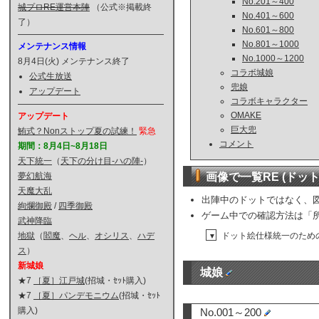
No.201～400
城プロRE運営本陣
（公式※掲載終
No.401～600
了）
No.601～800
No.801～1000
メンテナンス情報
No.1000～1200
8月4日(火) メンテナンス終了
コラボ城娘
公式生放送
兜娘
アップデート
コラボキャラクター
OMAKE
アップデート
巨大兜
鮪式？Nonストップ夏の試練！
緊急
コメント
期間：8月4日~8月18日
天下統一
（
天下の分け目-ハの陣-
）
画像で一覧RE (ドット
夢幻航海
天魔大乱
出陣中のドットではなく、
絢爛御殿
/
四季御殿
ゲーム中での確認方法は「
武神降臨
ドット絵仕様統一のため
地獄
（
閻魔
、
ヘル
、
オシリス
、
ハデ
▼
ス
）
新城娘
城娘
★7
［夏］江戸城
(招城・ｾｯﾄ購入)
★7
［夏］パンデモニウム
(招城・ｾｯﾄ
購入)
No.001～200