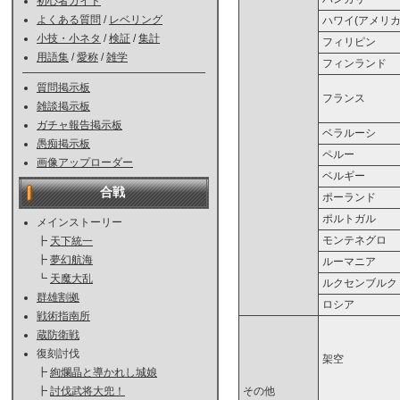
初心者ガイド
よくある質問
/
レベリング
ハワイ(アメリカ
小技・小ネタ
/
検証
/
集計
フィリピン
用語集
/
愛称
/
雑学
フィンランド
質問掲示板
フランス
雑談掲示板
ガチャ報告掲示板
ベラルーシ
愚痴掲示板
ペルー
画像アップローダー
ベルギー
合戦
ポーランド
ポルトガル
メインストーリー
モンテネグロ
┣
天下統一
┣
夢幻航海
ルーマニア
┗
天魔大乱
ルクセンブルク
群雄割拠
ロシア
戦術指南所
蔵防衛戦
復刻討伐
架空
┣
絢爛晶と導かれし城娘
その他
┣
討伐武将大兜！