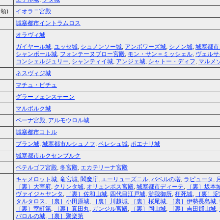
領)
イオラニ宮殿
城塞都市イントラムロス
オラヴィ城
ガイヤール城
,
ユッセ城
,
シュノンソー城
,
アンボワーズ城
,
シノン城
,
城塞都市
シャンボール城
,
フォンテーヌブロー宮殿
,
モン・サン＝ミッシェル
,
ヴェルサ
コンシェルジュリー
,
シャンティイ城
,
アンジェ城
,
シャトー・ディフ
,
マルメ
ネスヴィジ城
マチュ・ピチュ
グラーフェンステーン
マルボルク城
ペーナ宮殿
,
アルモウロル城
城塞都市コトル
ブラン城
,
城塞都市ルシュノフ
,
ペレシュ城
,
ポエナリ城
城塞都市ルクセンブルク
ペテルゴフ宮殿
,
冬宮殿
,
エカテリーナ宮殿
キャメロット城
,
竜宮城
,
閻魔庁
,
エーリューズニル
,
バベルの塔
,
ラピュータ
,
［裏］大宰府
,
クリンタ城
,
オリュンポス宮殿
,
城塞都市ディーテ
,
［裏］坂本
ヴァイジャヤンタ
,
［裏］佐和山城
,
四代目江戸城
,
滸我御所
,
枉死城
,
［裏］淀
タルタロス
,
［裏］小田原城
,
［裏］川越城
,
［裏］桜尾城
,
［裏］伊勢長島城
,
［裏］室町第
,
［裏］真田丸
,
ガンジル宮殿
,
［裏］岡山城
,
［裏］吉田郡山城
,
バロルの城
,
［裏］聚楽第