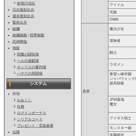
┗
妖怪討伐伝
アイドル
日次復刻出兵
兜娘
週末復刻出兵
DMM
緊急出兵
魔法少女
絢爛
絢爛御殿
/
四季御殿
冒険者
武神降臨
地獄
騎士
┣
閻魔の闘技場
┣
ヘルの遊戯場
ラボメン
┣
オシリスの審判場
┗
ハデスの死闘場
希望ヶ峰学園
ジャバウォック
超高校級
システム
異界
所領
JFW基地
┣
おみくじ
魔女
┣
任務
┣
ログインボーナス
アイギス戦士
┣
シリアルコード
┗
プレゼント・霊薬倉庫
モンスター娘
出陣
学園都市