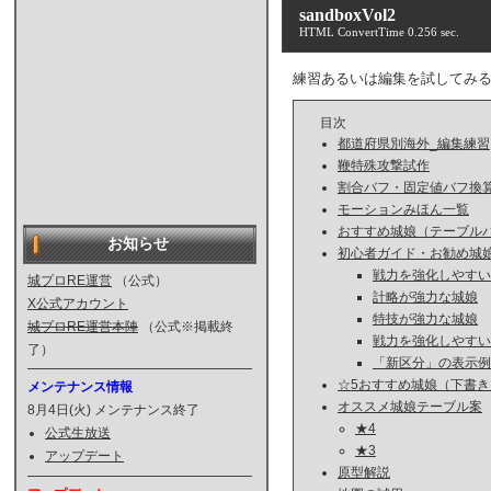
sandboxVol2
HTML ConvertTime 0.256 sec.
練習あるいは編集を試してみ
目次
都道府県別海外_編集練習
鞭特殊攻撃試作
割合バフ・固定値バフ換
モーションみほん一覧
おすすめ城娘（テーブル
お知らせ
初心者ガイド・お勧め城
戦力を強化しやすい
城プロRE運営
（公式）
計略が強力な城娘
X公式アカウント
特技が強力な城娘
城プロRE運営本陣
（公式※掲載終
戦力を強化しやすい
了）
「新区分」の表示例
☆5おすすめ城娘（下書き
メンテナンス情報
オススメ城娘テーブル案
8月4日(火) メンテナンス終了
★4
公式生放送
★3
アップデート
原型解説