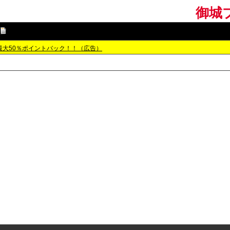
御城プ
最大50％ポイントバック！！（広告）