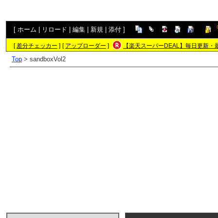
[
ホーム
|
リロード
|
編集
|
新規
|
添付
]
[
差分チェッカー
]
[
アップローダー
]
【楽天スーパーDEAL】毎日更新・
Top
> sandboxVol2