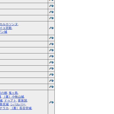
カルカソンヌ
,
イユ宮殿
,
ゾン城
月の都
,
鬼ヶ島
,
城
,
［裏］小牧山城
,
城
,
ドゥアト
,
黄泉国
,
善見城
,
シバルバー
,
ナラカ
,
［裏］長谷堂城
,