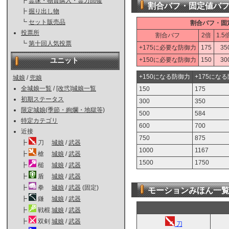
┣
霊珠・物資購入・霊力回復
割合バフ・固定値バ
┣
掘り出し物
┗
セット販売品
割合バフ・固
投票所
割合バフ
2倍
1.5
┗
第十回人気投票
+175に必要な防御力
175
35
+150に必要な防御力
150
30
ユニット
+150になる防御力
+175にな
城娘
/
兜娘
全城娘一覧
/
[改弐]城娘一覧
150
175
初期ステータス
300
350
限定城娘(季節・絢爛・地獄等)
500
584
特定カテゴリ
600
700
近接
750
875
┣
刀
城娘
/
武器
1000
1167
┣
槍
城娘
/
武器
1500
1750
┣
槌
城娘
/
武器
┣
盾
城娘
/
武器
┣
拳
城娘
/
武器
(固定)
モーションみほん一
┣
鎌
城娘
/
武器
┣
戦棍
城娘
/
武器
┣
双剣
城娘
/
武器
刀