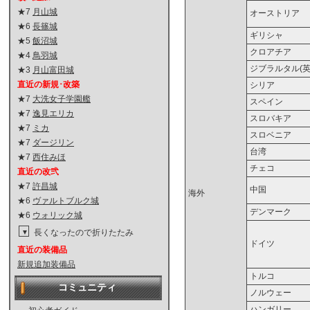
★7
月山城
オーストリア
★6
長篠城
ギリシャ
★5
飯沼城
クロアチア
★4
鳥羽城
ジブラルタル(英
★3
月山富田城
直近の新規･改築
シリア
★7
大洗女子学園艦
スペイン
★7
逸見エリカ
スロバキア
★7
ミカ
スロベニア
★7
ダージリン
台湾
★7
西住みほ
チェコ
直近の改弐
★7
許昌城
中国
海外
★6
ヴァルトブルク城
デンマーク
★6
ウォリック城
長くなったので折りたたみ
▼
ドイツ
直近の装備品
新規追加装備品
トルコ
コミュニティ
ノルウェー
ハンガリー