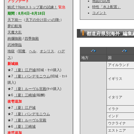
アップデート
地図の試用
特性「水上配置」
鮪式？Nonストップ夏の試練！
緊急
コメント
期間：8月4日~8月18日
天下統一
（
天下の分け目-ハの陣-
）
夢幻航海
天魔大乱
都道府県別海外_編集
絢爛御殿
/
四季御殿
武神降臨
地獄
（
閻魔
、
ヘル
、
オシリス
、
ハデ
ス
）
地方
国
新城娘
アイルランド
★7
［夏］江戸城
(招城・ｾｯﾄ購入)
★7
［夏］パンデモニウム
(招城・ｾｯﾄ
イギリス
購入)
★7
［夏］ルーヴル宮殿
(ｾｯﾄ購入)
★6
［夏］三崎城
(報酬)
イタリア
改壱追加
★7
［夏］江戸城
イラク
★7
［夏］パンデモニウム
インド
★7
［夏］ルーヴル宮殿
ウクライナ
★6
［夏］三崎城
エストニア
改弐追加