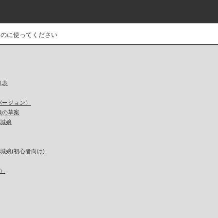
るのに使ってください
算表
バージョン）
娘の草案
城娘
城娘(初心者向け)
）