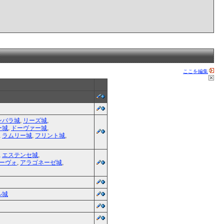
ここを編集
ンバラ城
,
リーズ城
,
ー城
,
ドーヴァー城
,
,
ラムリー城
,
フリント城
,
,
エステンセ城
,
ーヴォ
,
アラゴネーゼ城
,
ル城