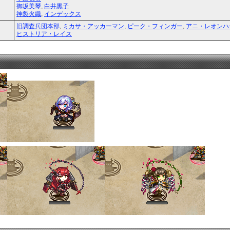
御坂美琴
,
白井黒子
神裂火織
,
インデックス
旧調査兵団本部
,
ミカサ・アッカーマン
,
ピーク・フィンガー
,
アニ・レオンハ
ヒストリア・レイス