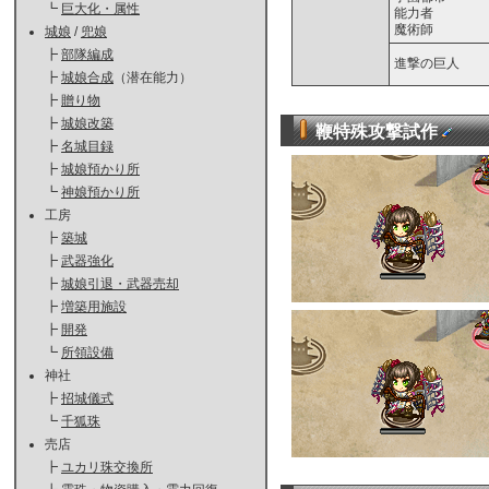
┗
巨大化・属性
能力者
魔術師
城娘
/
兜娘
┣
部隊編成
進撃の巨人
┣
城娘合成
（潜在能力）
┣
贈り物
┣
城娘改築
鞭特殊攻撃試作
┣
名城目録
┣
城娘預かり所
┗
神娘預かり所
工房
┣
築城
┣
武器強化
┣
城娘引退・武器売却
┣
増築用施設
┣
開発
┗
所領設備
神社
┣
招城儀式
┗
千狐珠
売店
┣
ユカリ珠交換所