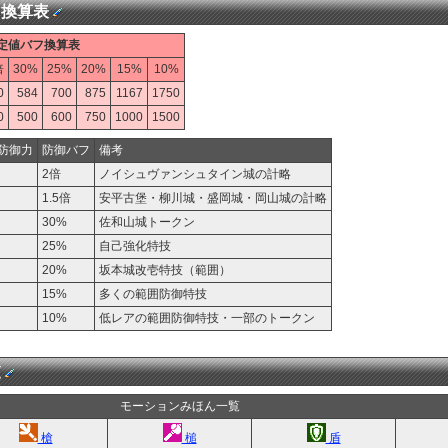
フ換算表
定値バフ換算表
倍
30%
25%
20%
15%
10%
0
584
700
875
1167
1750
0
500
600
750
1000
1500
る防御力
防御バフ
備考
2倍
ノイシュヴァンシュタイン城の計略
1.5倍
安平古堡・柳川城・盛岡城・岡山城の計略
30%
佐和山城トークン
25%
自己強化特技
20%
坂本城改壱特技（範囲）
15%
多くの範囲防御特技
10%
低レアの範囲防御特技・一部のトークン
覧
モーションみほん一覧
槍
槌
盾