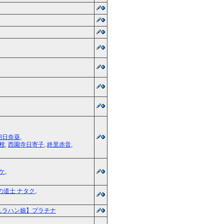
朝日奈葵
,
柑
,
西園寺日寄子
,
終里赤音
,
ケ
,
の道士 ナタク
,
ュラハン娘】プラチナ