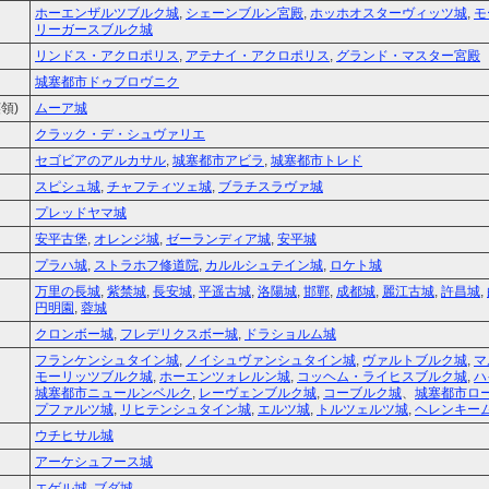
ホーエンザルツブルク城
,
シェーンブルン宮殿
,
ホッホオスターヴィッツ城
,
モ
リーガースブルク城
リンドス・アクロポリス
,
アテナイ・アクロポリス
,
グランド・マスター宮殿
城塞都市ドゥブロヴニク
領)
ムーア城
クラック・デ・シュヴァリエ
セゴビアのアルカサル
,
城塞都市アビラ
,
城塞都市トレド
スピシュ城
,
チャフティツェ城
,
ブラチスラヴァ城
プレッドヤマ城
安平古堡
,
オレンジ城
,
ゼーランディア城
,
安平城
プラハ城
,
ストラホフ修道院
,
カルルシュテイン城
,
ロケト城
万里の長城
,
紫禁城
,
長安城
,
平遥古城
,
洛陽城
,
邯鄲
,
成都城
,
麗江古城
,
許昌城
,
円明園
,
蓉城
クロンボー城
,
フレデリクスボー城
,
ドラショルム城
フランケンシュタイン城
,
ノイシュヴァンシュタイン城
,
ヴァルトブルク城
,
マ
モーリッツブルク城
,
ホーエンツォレルン城
,
コッヘム・ライヒスブルク城
,
ハ
城塞都市ニュールンベルク
,
レーヴェンブルク城
,
コーブルク城
、
城塞都市ロ
プファルツ城
,
リヒテンシュタイン城
,
エルツ城
,
トルツェルツ城
,
ヘレンキー
ウチヒサル城
アーケシュフース城
エゲル城
,
ブダ城