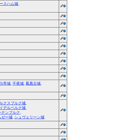
ースハム城
,
白帝城
,
不夜城
,
鳳凰古城
,
ルクスブルク城
,
イデルベルク城
,
ーテンブルク
,
ムゼー城
,
シュヴェリーン城