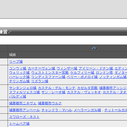
練習
城娘
リープ城
コンウィ城
,
カーナーヴォン城
,
ウィンザー城
,
アイリーン・ドナン城
,
エディ
ウォリック城
,
ウェストミンスター宮殿
,
ケルフィリー城
,
ロンドン塔
,
ダノタ
ハーレック城
,
リンディスファーン城
,
ベリー・ポメロイ城
,
ノッティンガム城
チリンガム城
,
リズラン城
サンタンジェロ城
,
カステル・デル・モンテ
,
カゼルタ宮殿
,
城塞都市アッシジ
スフォルツェスコ城
,
サン・レーオ城
,
カステル・ヴェッキオ
,
カステル・ヌオ
バルディ城
城塞都市ニネヴェ
,
城塞都市ウルク
城塞都市アンベール
,
チャンドラ・マハル
,
メヘラーンガル城
，
チットールガ
スワローズ・ネスト
トームペア城