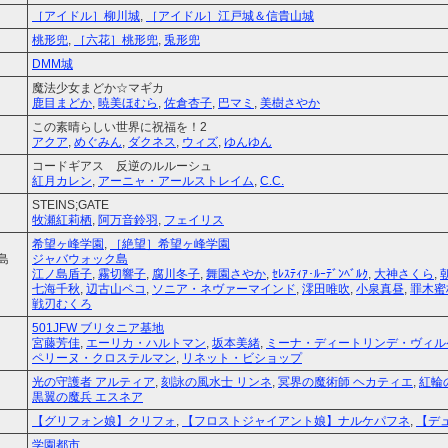
［アイドル］柳川城
,
［アイドル］江戸城＆信貴山城
桃形兜
,
［六花］桃形兜
,
兎形兜
DMM城
魔法少女まどか☆マギカ
鹿目まどか
,
暁美ほむら
,
佐倉杏子
,
巴マミ
,
美樹さやか
この素晴らしい世界に祝福を！2
アクア
,
めぐみん
,
ダクネス
,
ウィズ
,
ゆんゆん
コードギアス 反逆のルルーシュ
紅月カレン
,
アーニャ・アールストレイム
,
C.C.
STEINS;GATE
牧瀬紅莉栖
,
阿万音鈴羽
,
フェイリス
希望ヶ峰学園
,
［絶望］希望ヶ峰学園
島
ジャバウォック島
江ノ島盾子
,
霧切響子
,
腐川冬子
,
舞園さやか
,
ｾﾚｽﾃｨｱ･ﾙｰﾃﾞﾝﾍﾞﾙｸ
,
大神さくら
,
七海千秋
,
辺古山ペコ
,
ソニア・ネヴァーマインド
,
澪田唯吹
,
小泉真昼
,
罪木蜜
戦刃むくろ
501JFW ブリタニア基地
宮藤芳佳
,
エーリカ・ハルトマン
,
坂本美緒
,
ミーナ・ディートリンデ・ヴィル
ペリーヌ・クロステルマン
,
リネット・ビショップ
光の守護者 アルティア
,
刻詠の風水士 リンネ
,
冥界の魔術師 ヘカティエ
,
紅輪
黒翼の魔兵 エスネア
【グリフォン娘】クリフォ
,
【フロストジャイアント娘】ナルケパフネ
,
【デ
学園都市