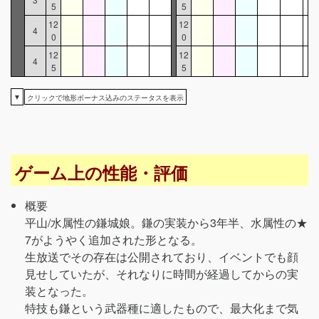
5
5
12
12
4
0
0
12
12
4
5
5
▼
クリックで地形ボーナス込みのステータスを表示
ゲーム上の性能・評価
概要
平山/水属性の鎌城娘。鎌の実装から3年半、水属性の★
7がようやく追加された形となる。
生放送でその存在は公開されており、イベントでも顔
見せしていたが、それなりに時間が経過してからの実
装となった。
特技も鎌という武器種に適したもので、最大化まで気