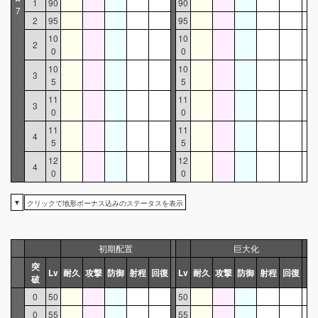
1
90
90
7
2
95
95
10
10
2
0
0
10
10
3
5
5
11
11
3
0
0
11
11
4
5
5
12
12
4
0
0
▼
クリックで地形ボーナス込みのステータスを表示
初期配置
巨大化
突
Lv
耐久
攻撃
防御
射程
回復
Lv
耐久
攻撃
防御
射程
回復
破
0
50
50
0
55
55