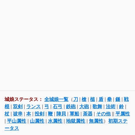
城娘ステータス：
全城娘一覧
（
刀
|
槍
|
槌
|
盾
|
拳
|
鎌
|
戦
棍
|
双剣
|
ランス
|
弓
|
石弓
|
鉄砲
|
大砲
|
歌舞
|
法術
|
鈴
|
杖
|
祓串
|
本
|
投剣
|
鞭
|
陣貝
|
軍船
|
茶器
|
その他
||
平属性
|
平山属性
|
山属性
|
水属性
|
地獄属性
|
無属性
）
初期ステ
ータス