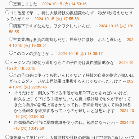
更新しました --
2024-10-15 (火) 14:53:16
ゴミ改築で草…。特に大破特技の数値変わらず、秒が1秒増えただけ
ってのがミソ --
2024-10-15 (火) 17:55:58
調整下手すぎなんだ。ワクワクしないんだ。 --
2024-10-15 (火) 18:
58:55
主要業務は多賀の鞄持ちだな。居座りに微妙、ボムも遅いと --
202
4-10-15 (火) 19:08:51
このコメの少なさが… --
2024-10-16 (水) 18:08:17
トークンに計略使う運用ならこの子自身は夏白鷺計略かな --
2024-10
-15 (火) 19:50:15
この子自身に使っても強いんじゃない？特技の自身の耐久が低いほ
ど与えるダメージが上昇効果は重複するんじゃなかったっけ？ --
202
4-10-15 (火) 22:39:45
そうだけど、耐久を下げる手段が地形DOTとかあればいいけど、
耐久を上手く下げる手段がないなら夏白鷺計略で耐久が下がって
きたら自身の計略上書きかなってね。赤蹄新府が強くて動き回る
から低耐久を維持するっていうのが難しいとは思います --
2024-10
-16 (水) 02:56:53
自傷効果の付与に夏白鷺城を使うのね。勉強になったわ --
2024-10
-16 (水) 10:43:50
微改築って感じだな。大破特技や計略の倍率上げて特技に新しいバフ