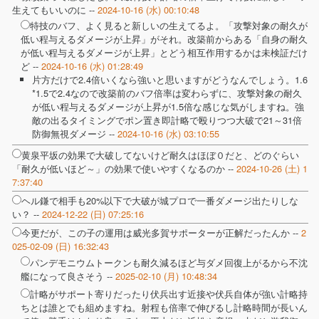
生えてもいいのに --
2024-10-16 (水) 00:10:48
特技のバフ、よく見ると新しいの生えてるよ。「攻撃対象の耐久が
低い程与えるダメージが上昇」がそれ。改築前からある「自身の耐久
が低い程与えるダメージが上昇」とどう相互作用するかは未検証だけ
ど --
2024-10-16 (水) 01:28:49
片方だけで2.4倍いくなら強いと思いますがどうなんでしょう。1.6
*1.5で2.4なので改築前のバフ倍率は変わらずに、攻撃対象の耐久
が低い程与えるダメージが上昇が1.5倍な感じな気がしますね。強
敵の出るタイミングでポン置き即計略で殴りつつ大破で21～31倍
防御無視ダメージ --
2024-10-16 (水) 03:10:55
黄泉平坂の効果で大破してないけど耐久はほぼ０だと、どのぐらい
「耐久が低いほど～」の効果で使いやすくなるのか --
2024-10-26 (土) 1
7:37:40
ヘル鎌で相手も20%以下で大破が城プロで一番ダメージ出たりしな
い？ --
2024-12-22 (日) 07:25:16
今更だが、この子の運用は威光多賀サポーターが正解だったんか --
2
025-02-09 (日) 16:32:43
パンデモニウムトークンも耐久減るほど与ダメ回復上がるから不沈
艦になって良さそう --
2025-02-10 (月) 10:48:34
計略がサポート寄りだったり伏兵出す近接や伏兵自体が強い計略持
ちとは誰とでも組めますね。射程も倍率で伸びるし計略時間が長いん