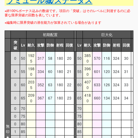
※絆100%ボーナス込みの数値です。項目の「突破」はそのレベルに到達するのに必
要な限界突破の回数を表しています。
※編集時に限界突破の潜在能力が加算されている場合があります
初期配置
巨大化
突
Lv
耐久
攻撃
防御
射程
回復
Lv
耐久
攻撃
防御
射程
回復
破
192
385
0
50
317
58
180
20
50
570
116
324
30
5
0
198
396
0
55
334
60
180
21
55
601
120
324
31
0
0
203
407
0
60
352
63
180
22
60
633
126
324
33
5
0
209
418
0
65
367
67
180
23
65
660
134
324
34
0
0
0
70
70
0
75
75
0
80
80
無
印
1
85
85
★