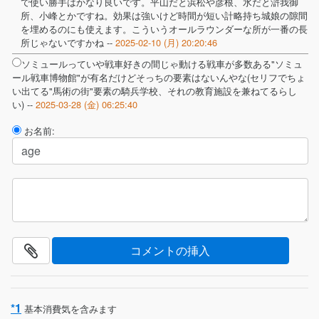
で使い勝手はかなり良いです。平山だと浜松や彦根、水だと滸我御
所、小峰とかですね。効果は強いけど時間が短い計略持ち城娘の隙間
を埋めるのにも使えます。こういうオールラウンダーな所が一番の長
所じゃないですかね --
2025-02-10 (月) 20:20:46
ソミュールっていや戦車好きの間じゃ動ける戦車が多数ある"ソミュ
ール戦車博物館"が有名だけどそっちの要素はないんやな(セリフでちょ
い出てる"馬術の街"要素の騎兵学校、それの教育施設を兼ねてるらし
い) --
2025-03-28 (金) 06:25:40
お名前:
*1
基本消費気を含みます