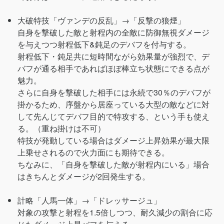
大破特技「ヴァンデの反乱」→「反撃の狼煙」
自身を撃破した敵と射程内の全敵に防御無視ダメージ
を与えつつ射程低下&鈍足のデバフを付与する。
射程低下・鈍足共に短時間ながら効果量が強烈で、デ
バフが通る相手であればほぼ棒立ち状態にできる点が
魅力。
さらに自身を撃破した相手には永続で30％のデバフが
掛かるため、序盤から居座っている大型の敵などに対
して先んじてデバフ目的で特攻する、という手も使え
る。（重ね掛けは不可）
特技が発動している場合はダメージ上昇効果が最大限
上乗せされるので火力面にも期待できる。
ちなみに、「自身を撃破した敵が射程内にいる」場合
はきちんとダメージが2回発生する。
計略「人馬一体」→「ドレッサージュ」
対象の攻撃と射程を1.5倍しつつ、耐久減少の割合に応