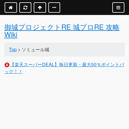
御城プロジェクトRE 城プロRE 攻略
Wiki
Top
> ソミュール城
【楽天スーパーDEAL】毎日更新・最大50％ポイントバ
ック！！