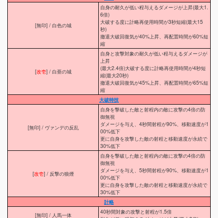
自身の耐久が低い程与えるダメージが上昇(最大1.
6倍)
大破する度に計略再使用時間が3秒短縮(最大15
[無印] / 白色の城
秒)
撤退大破回復気が40%上昇、再配置時間が60%短
縮
自身と攻撃対象の耐久が低い程与えるダメージが
上昇
(最大2.4倍)大破する度に計略再使用時間が4秒短
[
改壱
] / 白亜の城
縮(最大20秒)
撤退大破回復気が45%上昇、再配置時間が65%短
縮
大破特技
自身を撃破した敵と射程内の敵に攻撃の4倍の防
御無視
ダメージを与え、4秒間射程が90%、移動速度が1
[無印] / ヴァンデの反乱
00%低下
更に自身を攻撃した敵の射程と移動速度が永続で
30%低下
自身を撃破した敵と射程内の敵に攻撃の4倍の防
御無視
ダメージを与え、5秒間射程が90%、移動速度が1
[
改壱
] / 反撃の狼煙
00%低下
更に自身を攻撃した敵の射程と移動速度が永続で
30%低下
計略
40秒間対象の攻撃と射程が1.5倍
[無印] / 人馬一体