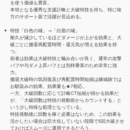
を使う価値も豊富。
本領となる優秀な支援計略と大破特技を持ち、特に味
方のサポート面で活躍が見込める。
特技「白色の城」→「白亜の城」
耐久が減少しているほどダメージが上がる効果と、大
破ごとに撤退再配置時間・還元気が増える効果を持
つ。
前者は効果は大破特技と噛み合いが良く、通常の攻撃
バフや与ダメ上昇バフとは別枠乗算のため非常に強
力。
撤退大破時の気回復及び再配置時間短縮は鎌城娘では
お馴染みの効果。効果量も★7相応。
一方、大破回数に応じて計略CT短縮が掛かる効果だ
が、「大破回数は特技の発動前からカウントする」と
いう少し特殊な処理となっている。
特技発動後に回数を稼ぐ必要はないため、この効果を
活かしたい場合は巨大化していない段階で5回大破させ
ておけばスムーズに運用できるだろう。