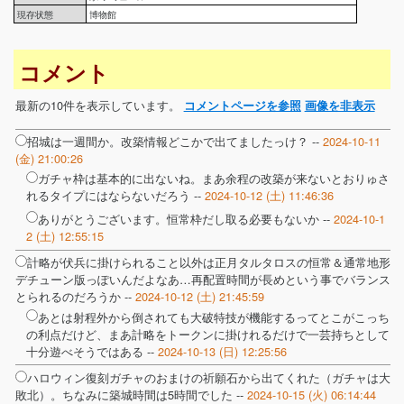
現存状態
博物館
コメント
最新の10件を表示しています。
コメントページを参照
画像を非表示
招城は一週間か。改築情報どこかで出てましたっけ？ --
2024-10-11
(金) 21:00:26
ガチャ枠は基本的に出ないね。まあ余程の改築が来ないとおりゅさ
れるタイプにはならないだろう --
2024-10-12 (土) 11:46:36
ありがとうございます。恒常枠だし取る必要もないか --
2024-10-1
2 (土) 12:55:15
計略が伏兵に掛けられること以外は正月タルタロスの恒常＆通常地形
デチューン版っぽいんだよなあ…再配置時間が長めという事でバランス
とられるのだろうか --
2024-10-12 (土) 21:45:59
あとは射程外から倒されても大破特技が機能するってとこがこっち
の利点だけど、まあ計略をトークンに掛けれるだけで一芸持ちとして
十分遊べそうではある --
2024-10-13 (日) 12:25:56
ハロウィン復刻ガチャのおまけの祈願石から出てくれた（ガチャは大
敗北）。ちなみに築城時間は5時間でした --
2024-10-15 (火) 06:14:44