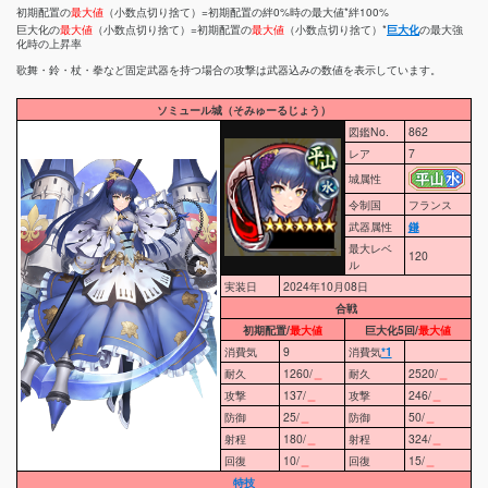
初期配置の
最大値
（小数点切り捨て）=初期配置の絆0%時の最大値*絆100%
巨大化の
最大値
（小数点切り捨て）=初期配置の
最大値
（小数点切り捨て）*
巨大化
の最大強
化時の上昇率
歌舞・鈴・杖・拳など固定武器を持つ場合の攻撃は武器込みの数値を表示しています。
ソミュール城（そみゅーるじょう）
図鑑No.
862
レア
7
城属性
令制国
フランス
武器属性
鎌
最大レベ
120
ル
実装日
2024年10月08日
合戦
初期配置/
最大値
巨大化5回/
最大値
消費気
9
消費気
*1
耐久
1260/
＿
耐久
2520/
＿
攻撃
137/
＿
攻撃
246/
＿
防御
25/
＿
防御
50/
＿
射程
180/
＿
射程
324/
＿
回復
10/
＿
回復
15/
＿
特技