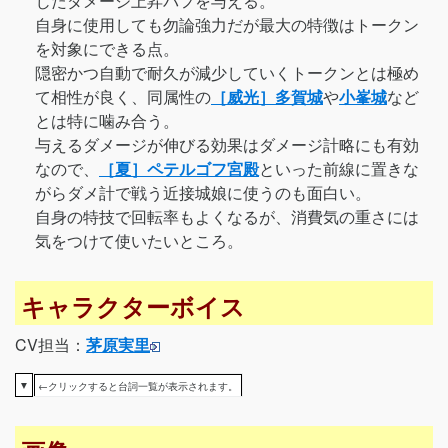
じたダメージ上昇バフを与える。
自身に使用しても勿論強力だが最大の特徴はトークン
を対象にできる点。
隠密かつ自動で耐久が減少していくトークンとは極め
て相性が良く、同属性の
［威光］多賀城
や
小峯城
など
とは特に噛み合う。
与えるダメージが伸びる効果はダメージ計略にも有効
なので、
［夏］ペテルゴフ宮殿
といった前線に置きな
がらダメ計で戦う近接城娘に使うのも面白い。
自身の特技で回転率もよくなるが、消費気の重さには
気をつけて使いたいところ。
キャラクターボイス
CV担当：
茅原実里
▼
←クリックすると台詞一覧が表示されます。