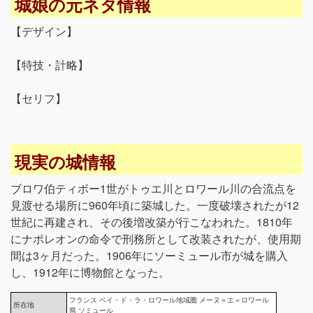
城娘の元ネタ情報
【デザイン】
【特技・計略】
【セリフ】
現実の城情報
ブロワ伯ティボー1世がトゥエ川とロワール川の合流点を
見渡せる場所に960年頃に築城した。一度破壊されたが12
世紀に再建され、その後増改築が行こなわれた。1810年
にナポレオンの命令で刑務所として改装されたが、使用期
間は3ヶ月だった。1906年にソーミュール市が城を購入
し、1912年に博物館となった。
フランス ペイ・ド・ラ・ロワール地域圏 メーヌ＝エ＝ロワール
所在地
県 ソミュール