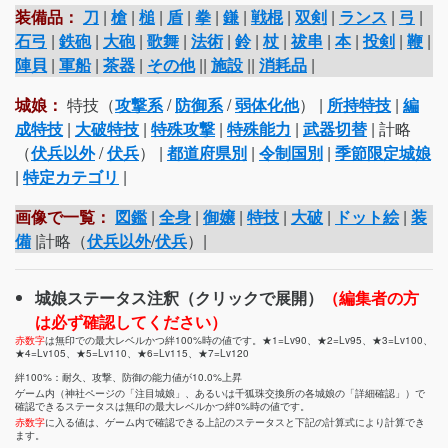
装備品：
刀
|
槍
|
槌
|
盾
|
拳
|
鎌
|
戦棍
|
双剣
|
ランス
|
弓
|
石弓
|
鉄砲
|
大砲
|
歌舞
|
法術
|
鈴
|
杖
|
祓串
|
本
|
投剣
|
鞭
|
陣貝
|
軍船
|
茶器
|
その他
||
施設
||
消耗品
|
城娘：
特技（
攻撃系
/
防御系
/
弱体化他
） |
所持特技
|
編
成特技
|
大破特技
|
特殊攻撃
|
特殊能力
|
武器切替
| 計略
（
伏兵以外
/
伏兵
） |
都道府県別
|
令制国別
|
季節限定城娘
|
特定カテゴリ
|
画像で一覧：
図鑑
|
全身
|
御嬢
|
特技
|
大破
|
ドット絵
|
装
備
|計略（
伏兵以外
/
伏兵
）|
城娘ステータス注釈（クリックで展開）
（編集者の方
は必ず確認してください）
赤数字
は無印での最大レベルかつ絆100%時の値です。★1=Lv90、★2=Lv95、★3=Lv100、
★4=Lv105、★5=Lv110、★6=Lv115、★7=Lv120
絆100%：耐久、攻撃、防御の能力値が10.0%上昇
ゲーム内（神社ページの「注目城娘」、あるいは千狐珠交換所の各城娘の「詳細確認」）で
確認できるステータスは無印の最大レベルかつ絆0%時の値です。
赤数字
に入る値は、ゲーム内で確認できる上記のステータスと下記の計算式により計算でき
ます。