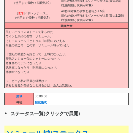
耐久が低い程与えるダメージが上昇(最大2倍)
（使用まで40秒：消費気10）
(近接城娘と伏兵が対象)
40秒間対象の攻撃と射程が1.5倍
[
改壱
] / ドレッサージュ
耐久が低い程与えるダメージが上昇(最大2.2倍)
（使用まで40秒：消費気7）
(近接城娘と伏兵が対象)
図鑑文章
美しいテュフォストーンで彩られた
ワインと馬術の都市、ソミュール。
そしてロワール川とトゥエ川の間にそびえる
白亜の城こそ、この私、ソミュール城ってわけ。
十世紀の城砦から始まって、王城になったり、
歴代アンジュー公のシャトーになったり、
肖像画のモデルになったり、
武器庫になったり、刑務所になったり、
博物館になったり。
ふ、どーよ私の華麗な経歴は？
多彩と見るか節操なしと見るかは、あんた次第ね。
築城
05:00:00
神社
招城儀式
ステータス一覧(クリックで展開)
ソミュール城/ステータス