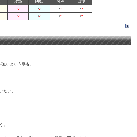
久
攻撃
防御
射程
回復
/
?
/
?
/
?
/
?
/
?
/
?
/
?
/
?
が無いという事も。
いたい。
う。