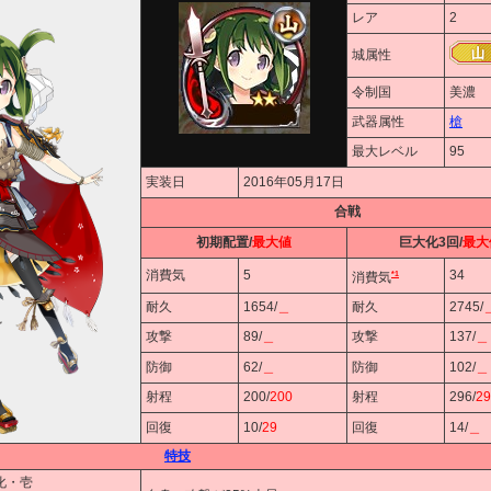
レア
2
城属性
令制国
美濃
武器属性
槍
最大レベル
95
実装日
2016年05月17日
合戦
初期配置/
最大値
巨大化3回/
最大
消費気
5
34
*1
消費気
耐久
1654/
＿
耐久
2745/
攻撃
89/
＿
攻撃
137/
＿
防御
62/
＿
防御
102/
＿
射程
200/
200
射程
296/
29
回復
10/
29
回復
14/
＿
特技
強化・壱