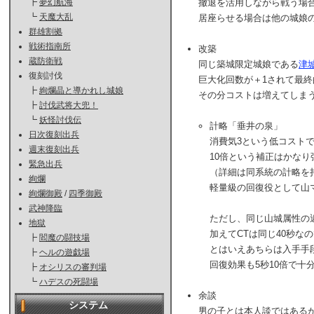
┣
夢幻航海
撤退を活用しながら戦う場
┗
天魔大乱
居座らせる場合は他の城娘
群雄割拠
戦術指南所
改築
蔵防衛戦
同じ築城限定城娘である
津
復刻討伐
巨大化回数が＋1されて最
┣
絢爛晶と導かれし城娘
その分コストは増えてしま
┣
討伐武将大兜！
┗
妖怪討伐伝
計略「垂井の泉」
日次復刻出兵
消費気3という低コスト
週末復刻出兵
10倍という補正はかな
緊急出兵
（詳細は同系統の計略を
絢爛
軽量級の回復役として山
絢爛御殿
/
四季御殿
武神降臨
ただし、同じ山城属性の
地獄
加えてCTは同じ40秒
┣
閻魔の闘技場
とはいえあちらは入手手
┣
ヘルの遊戯場
回復効果も5秒10倍で
┣
オシリスの審判場
┗
ハデスの死闘場
余談
システム
男の子とは本人談ではある