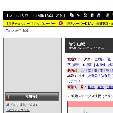
[
ホーム
|
リロード
|
編集
|
新規
|
添付
]
[
差分チェッカー
]
[
アップローダー
]
【楽天スーパーDEAL】毎日更新・
Top
> 岩手山城
岩手山城
HTML ConvertTime 0.215 sec.
城娘ステータス：
全城娘一覧
平山属性
|
山属性
|
水属性
|
地
装備品：
刀
|
槍
|
槌
|
盾
|
拳
|
城娘：
特技（
攻撃系
/
防御系
カテゴリ
|
画像で一覧：
図鑑
|
全身
|
御
城娘ステータス注釈（クリ
お知らせ
城プロRE運営
（公式）
X公式アカウント