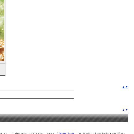
▲
▼
▲
▼