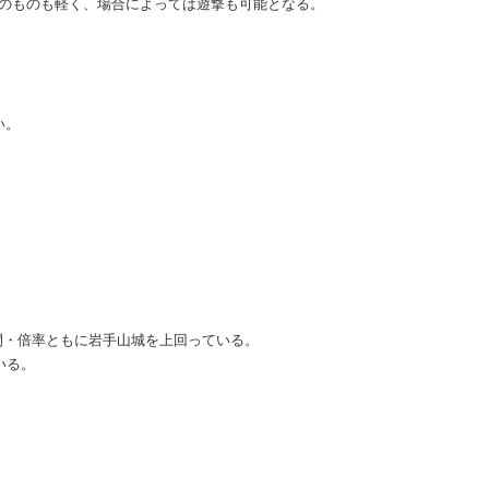
のものも軽く、場合によっては遊撃も可能となる。
い。
。
時間・倍率ともに岩手山城を上回っている。
いる。