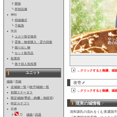
┣
開発
┗
所領設備
神社
┣
招城儀式
┗
千狐珠
売店
┣
ユカリ珠交換所
┣
霊珠・物資購入・霊力回復
┣
掘り出し物
┗
セット販売品
投票所
┗
第十回人気投票
←クリックすると御嬢、城
▼
ユニット
城娘
/
兜娘
改壱
全城娘一覧
/
[改弐]城娘一覧
←クリックすると御嬢、城
▼
初期ステータス
限定城娘(季節・絢爛・地獄等)
現実の城情報
特定カテゴリ
近接
清和源氏の流れをくむ美濃国
┣
刀
城娘
/
武器