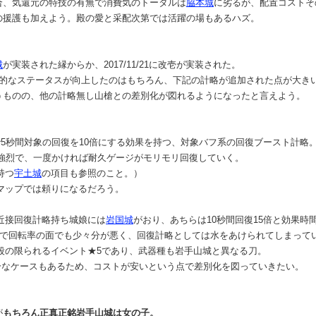
合、気還元の特技の有無で消費気のトータルは
脇本城
に劣るが、配置コストそ
の援護も加えよう。殿の愛と采配次第では活躍の場もあるハズ。
城
が実装された縁からか、2017/11/21に改壱が実装された。
終的なステータスが向上したのはもちろん、下記の計略が追加された点が大き
うものの、他の計略無し山槍との差別化が図れるようになったと言えよう。
で5秒間対象の回復を10倍にする効果を持つ、対象バフ系の回復ブースト計略
り強烈で、一度かければ耐久ゲージがモリモリ回復していく。
持つ
宇土城
の項目も参照のこと。）
マップでは頼りになるだろう。
近接回復計略持ち城娘には
岩国城
がおり、あちらは10秒間回復15倍と効果
なので回転率の面でも少々分が悪く、回復計略としては水をあけられてしまって
段の限られるイベント★5であり、武器種も岩手山城と異なる刀。
十分なケースもあるため、コストが安いという点で差別化を図っていきたい。
が
もちろん正真正銘岩手山城は女の子。