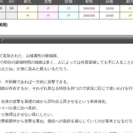
耐久
攻撃
防御
射程
回復
耐
化
合計
9
34
/
?
/
?
/
?
200/
200
10/
29
/
?
/
?
/
?
/
?
200/
200
10/
30
/
?
展開)
価
ートにて追加された、山城属性の槍城娘。
で40分の築城時間の城娘は多く、人によっては何度築城しても手に入ること
会えたね」が身に染みた殿もいるだろう。
け、中距離であれば一方的に攻撃できる。
城娘が存在するが、それぞれ異なる特技を持つので状況に応じて使いわけを行
自身の攻撃を基礎の値から25%分上昇させるという単体強化。
ライバル達に比べ良好。
まり無理はさせない様にしたい。
攻撃範囲外から攻撃を重ね、後続への負担を減らしていくのが基本となるだろ