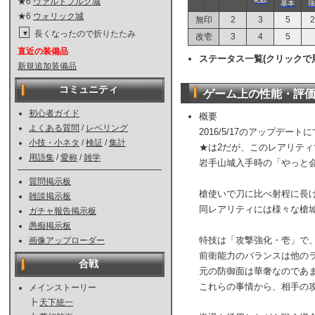
★6
ヴァルトブルク城
基本
強
★6
ウォリック城
無印
2
3
5
2
長くなったので折りたたみ
▼
改壱
3
4
5
直近の装備品
ステータス一覧(クリックで
新規追加装備品
コミュニティ
ゲーム上の性能・評
初心者ガイド
概要
よくある質問
/
レベリング
2016/5/17のアップデ
小技・小ネタ
/
検証
/
集計
★は2だが、このレアリティ
用語集
/
愛称
/
雑学
岩手山城入手時の「やっと
質問掲示板
槍使いで刀に比べ射程に長
雑談掲示板
同レアリティには様々な槍
ガチャ報告掲示板
愚痴掲示板
特技は「攻撃強化・壱」で、
画像アップローダー
前衛能力のバランスは他の
合戦
元の防御面は華奢なのであ
これらの事情から、相手の
メインストーリー
┣
天下統一