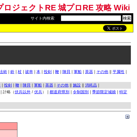
ロジェクトRE 城プロRE 攻略 Wiki
サイト内検索
:
法術
|
鈴
|
杖
|
祓串
|
本
|
投剣
|
鞭
|
陣貝
|
軍船
|
茶器
|
その他
||
平属性
|
本
|
投剣
|
鞭
|
陣貝
|
軍船
|
茶器
|
その他
||
施設
||
消耗品
|
| 計略（
伏兵以外
/
伏兵
） |
都道府県別
|
令制国別
|
季節限定城娘
|
特定