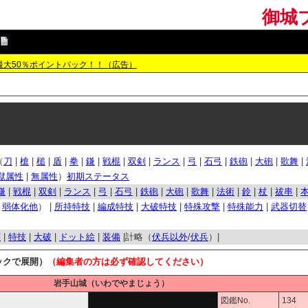
御城プ
最大50％ポイントバック！！（広告）
（
刀
|
槍
|
槌
|
盾
|
拳
|
鎌
|
戦棍
|
双剣
|
ランス
|
弓
|
石弓
|
鉄砲
|
大砲
|
歌舞
|
獄属性
|
無属性
）
初期ステータス
鎌
|
戦棍
|
双剣
|
ランス
|
弓
|
石弓
|
鉄砲
|
大砲
|
歌舞
|
法術
|
鈴
|
杖
|
祓串
|
/
弱体化他
） |
所持特技
|
編成特技
|
大破特技
|
特殊攻撃
|
特殊能力
|
武器切替
嬢
|
特技
|
大破
|
ドット絵
|
装備
|計略（
伏兵以外
/
伏兵
）|
ックで展開）
（編集者の方は必ず確認してください）
岩手山城（いわでやまじょう）
図鑑No.
134