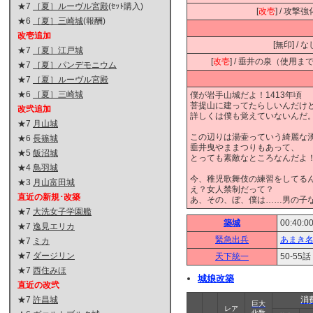
★7
［夏］ルーヴル宮殿
(ｾｯﾄ購入)
[
改壱
] / 攻撃
★6
［夏］三崎城
(報酬)
改壱追加
[無印] / な
★7
［夏］江戸城
[
改壱
] / 垂井の泉（使用ま
★7
［夏］パンデモニウム
★7
［夏］ルーヴル宮殿
★6
［夏］三崎城
僕が岩手山城だよ！1413年頃
菩提山に建ってたらしいんだけ
改弐追加
詳しくは僕も覚えていないんだ
★7
月山城
この辺りは湯壷っていう綺麗な
★6
長篠城
垂井曳やままつりもあって、
★5
飯沼城
とっても素敵なところなんだよ
★4
鳥羽城
今、稚児歌舞伎の練習をしてる
★3
月山富田城
え？女人禁制だって？
直近の新規･改築
あ、その、ぼ、僕は……男の子
★7
大洗女子学園艦
築城
00:40:0
★7
逸見エリカ
緊急出兵
あまき
★7
ミカ
★7
ダージリン
天下統一
50-5
★7
西住みほ
城娘改築
直近の改弐
★7
許昌城
消
巨大
レア
化数