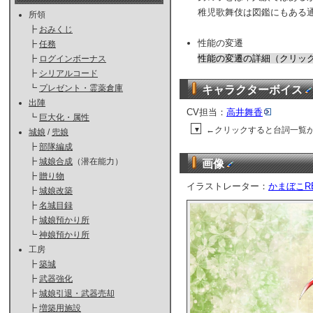
稚児歌舞伎は図鑑にもある
所領
┣
おみくじ
性能の変遷
┣
任務
性能の変遷の詳細（クリッ
┣
ログインボーナス
┣
シリアルコード
┗
プレゼント・霊薬倉庫
キャラクターボイス
出陣
CV担当：
高井舞香
┗
巨大化・属性
←クリックすると台詞一覧
▼
城娘
/
兜娘
┣
部隊編成
┣
城娘合成
（潜在能力）
画像
┣
贈り物
イラストレーター：
かまぼこR
┣
城娘改築
┣
名城目録
┣
城娘預かり所
┗
神娘預かり所
工房
┣
築城
┣
武器強化
┣
城娘引退・武器売却
┣
増築用施設