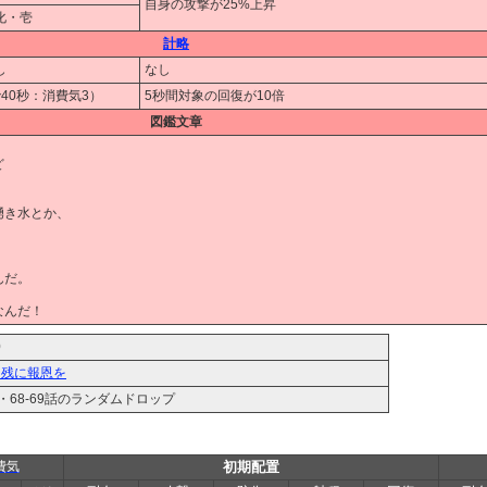
自身の攻撃が25%上昇
強化・壱
計略
し
なし
で40秒：消費気3）
5秒間対象の回復が10倍
図鑑文章
ど
。
湧き水とか、
！
んだ。
なんだ！
0
名残に報恩を
5話・68-69話のランダムドロップ
費気
初期配置