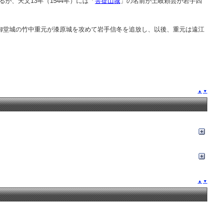
が、天文13年（1544年）には「
菩提山城
」の名前が土岐頼芸が岩手四
は大御堂城の竹中重元が漆原城を攻めて岩手信冬を追放し、以後、重元は遠江
▲
▼
▲
▼