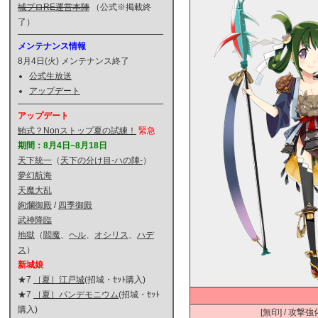
城プロRE運営本陣
（公式※掲載終
了）
メンテナンス情報
8月4日(火) メンテナンス終了
公式生放送
アップデート
アップデート
鮪式？Nonストップ夏の試練！
緊急
期間：8月4日~8月18日
天下統一
（
天下の分け目-ハの陣-
）
夢幻航海
天魔大乱
絢爛御殿
/
四季御殿
武神降臨
地獄
（
閻魔
、
ヘル
、
オシリス
、
ハデ
ス
）
新城娘
★7
［夏］江戸城
(招城・ｾｯﾄ購入)
★7
［夏］パンデモニウム
(招城・ｾｯﾄ
購入)
[無印] / 攻撃