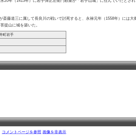
20年（1413年）に岩手弾正左衛門頼重が「岩手山城」に住んでいたとされる
信久が斎藤道三に属して長良川の戦いで討死すると、永禄元年（1558年）に
、菩提山に城を築いた。
井町岩手
。
コメントページを参照
画像を非表示