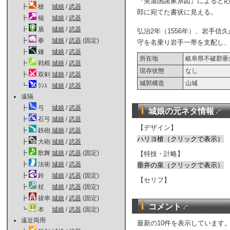
『美濃国諸家系図』によると応永
┣
槍
城娘
/
武器
郎に宛てた書状に見える。
┣
槌
城娘
/
武器
┣
盾
城娘
/
武器
弘治2年（1556年）、岩手
┣
拳
城娘
/
武器
(固定)
守を名乗り岩手一帯を支配し
┣
鎌
城娘
/
武器
所在地
岐阜県不破郡垂
┣
戦棍
城娘
/
武器
現存状態
なし
┣
双剣
城娘
/
武器
城郭構造
山城
┗
ﾗﾝｽ
城娘
/
武器
遠隔
┣
弓
城娘
/
武器
城娘の元ネタ情報
┣
石弓
城娘
/
武器
【デザイン】
┣
鉄砲
城娘
/
武器
ハリヨ槍（クリックで表示）
┣
大砲
城娘
/
武器
┣
歌舞
城娘
/
武器
(固定)
【特技・計略】
┣
法術
城娘
/
武器
垂井の泉（クリックで表示）
┣
鈴
城娘
/
武器
(固定)
【セリフ】
┣
杖
城娘
/
武器
(固定)
┣
祓串
城娘
/
武器
(固定)
コメント
┗
本
城娘
/
武器
(固定)
遠近両用
最新の10件を表示しています