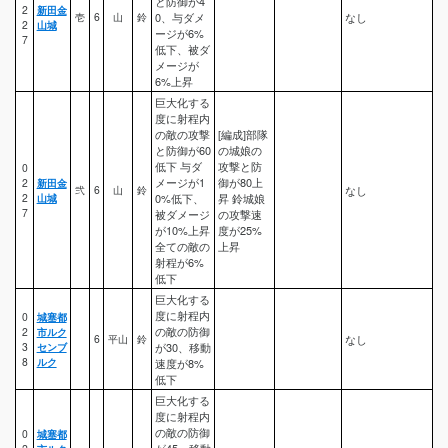
と防御が4
2
新田金
壱
6
山
鈴
0、与ダメ
なし
2
山城
ージが6%
7
低下、被ダ
メージが
6%上昇
巨大化する
度に射程内
の敵の攻撃
[編成]部隊
と防御が60
の城娘の
低下 与ダ
攻撃と防
0
メージが1
御が80上
2
新田金
弐
6
山
鈴
なし
2
山城
0%低下、
昇 鈴城娘
7
被ダメージ
の攻撃速
が10%上昇
度が25%
全ての敵の
上昇
射程が6%
低下
巨大化する
度に射程内
0
城塞都
の敵の防御
2
市ルク
6
平山
鈴
なし
3
センブ
が30、移動
8
ルク
速度が8%
低下
巨大化する
度に射程内
の敵の防御
0
城塞都
が45、移動