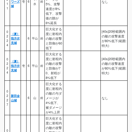
ワーズ
壱
6
鈴
なし
1
水
5%、攻撃
城
1
速度が8%
低下、攻撃
後の隙が
6%延長
巨大化する
[40s]20秒範囲内
0
度に射程内
［夏］
の敵の攻撃速度
2
指月伏
6
平山
鈴
の敵の攻撃
2
が80%低下(範囲:
見城
と防御が60
4
特大)
低下
巨大化する
度に射程内
[40s]20秒範囲内
0
［夏］
の敵の攻撃
の敵の攻撃速度
2
指月伏
壱
6
平山
鈴
2
と防御が7
が80%低下(範囲:
見城
4
0、射程が
特大)
8%低下
巨大化する
度に射程内
0
の敵の与ダ
2
新田金
6
山
鈴
メージが
なし
2
山城
4%低下、
7
被ダメージ
が4%上昇
巨大化する
度に射程内
の敵の攻撃
0