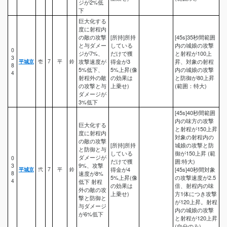
ジが2%低
下
巨大化する
度に射程内
の敵の攻撃
[所持]所持
[45s]35秒間範囲
と与ダメー
している
内の城娘の攻撃
0
ジが7%、
だけで獲
と射程が100上
3
平城京
壱
7
平
鈴
攻撃速度が
得金が3
昇、対象の射程
8
5%低下、
5%上昇(像
内の城娘の攻撃
4
射程外の敵
の効果は
と防御が80上昇
の攻撃と与
上乗せ)
(範囲：特大)
ダメージが
3%低下
[45s]40秒間範囲
内の味方の攻撃
巨大化する
と射程が150上昇
度に射程内
対象の射程内の
の敵の攻撃
[所持]所持
城娘の攻撃と防
と防御と与
している
御が150上昇 (範
ダメージが
0
だけで獲
囲:特大)
9%、攻撃
3
平城京
弐
7
平
鈴
得金が4
[45s]40秒間対象
8
速度が8%
5%上昇(像
の攻撃速度が2.5
4
低下 射程
の効果は
倍、射程内の味
外の敵の攻
上乗せ)
方1体につき攻撃
撃と防御と
が120上昇。射程
与ダメージ
内の城娘の攻撃
が6%低下
と射程が120上昇
(自分のみ)