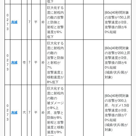
低下
巨大化する
度に射程内
[60s]40秒間対象
0
の敵の攻撃
の攻撃が150上昇
2
烏城
7
平
鈴
と防御と
攻撃速度が2倍、
7
射程と攻撃
攻撃後の隙が6
3
速度が6%
0%短縮
低下
巨大化する
度に射程内
[60s]40秒間対象
の敵の
の攻撃が200上昇
0
攻撃と防御
攻撃速度が2倍、
2
烏城
壱
7
平
鈴
と射程が
攻撃後の隙が6
7
7%
0%短縮
3
攻撃速度と
(城娘/伏兵/殿が
移動速度が
対象)
8%低下
巨大化する
度に射程内
[60s]40秒間対象
の敵の
の攻撃が300上
被ダメージ
昇、与ダメ1.5倍
0
が8%上
攻撃速度が2倍、
2
烏城
弐
7
平
鈴
昇、攻撃と
7
攻撃後の隙が7
防御が8%
3
0%短縮
射程と攻撃
(城娘/伏兵/殿が
速度と移動
対象)
速度が9%