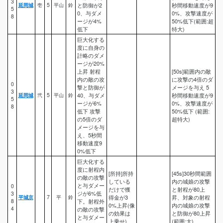
3
延岡城
壱
5
平山
鈴
と防御が2
秒間移動速度が9
5
0、与ダメ
0%、攻撃速度が
8
ージが4%
50%低下(範囲:超
低下
特大)
巨大化する
度に自身の
計略のダメ
ージが20%
上昇 射程
[50s]範囲内の敵
内の敵の攻
に攻撃の4倍のダ
0
撃と防御が
メージを与え 5
3
延岡城
弐
5
平山
鈴
40、与ダメ
秒間移動速度が9
5
ージが6%
0%、攻撃速度が
8
低下 攻撃
50%低下 (範囲:
の5倍のダ
超特大)
メージを与
え、5秒間
移動速度9
0%低下
巨大化する
度に射程内
[所持]所持
[45s]30秒間範囲
の敵の攻撃
している
内の城娘の攻撃
と与ダメー
0
だけで獲
と射程が80上
ジが6%低
3
平城京
7
平
鈴
得金が3
昇、対象の射程
8
下。射程外
0%上昇(像
内の城娘の攻撃
4
の敵の攻撃
の効果は
と防御が80上昇
と与ダメー
上乗せ)
(範囲:大)