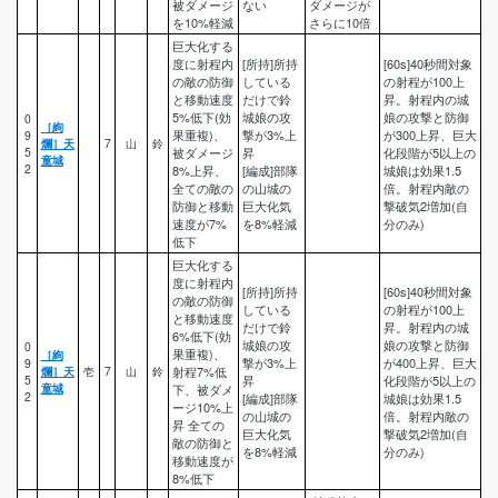
被ダメージ
ない
ダメージが
を10%軽減
さらに10倍
巨大化する
度に射程内
[所持]所持
[60s]40秒間対象
の敵の防御
している
の射程が100上
と移動速度
だけで鈴
昇。射程内の城
5%低下(効
城娘の攻
娘の攻撃と防御
0
［絢
果重複)、
撃が3%上
が300上昇、巨大
9
爛］天
7
山
鈴
5
被ダメージ
昇
化段階が5以上の
童城
2
8%上昇、
[編成]部隊
城娘は効果1.5
全ての敵の
の山城の
倍。射程内敵の
防御と移動
巨大化気
撃破気2増加(自
速度が7%
を8%軽減
分のみ)
低下
巨大化する
度に射程内
[所持]所持
[60s]40秒間対象
の敵の防御
している
の射程が100上
と移動速度
だけで鈴
昇。射程内の城
6%低下(効
城娘の攻
娘の攻撃と防御
0
果重複)、
［絢
撃が3%上
が400上昇、巨大
9
爛］天
壱
7
山
鈴
射程7%低
5
昇
化段階が5以上の
童城
下、被ダメ
2
[編成]部隊
城娘は効果1.5
ージ10%上
の山城の
倍。射程内敵の
昇 全ての
巨大化気
撃破気2増加(自
敵の防御と
を8%軽減
分のみ)
移動速度が
8%低下