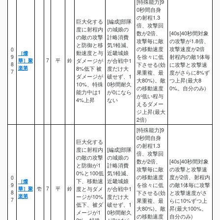
[特殊能力]9
0秒間自身
の射程1.3
巨大化する
[編成]部隊
倍、攻撃回
度に射程内
の城娘の
数が2倍、
[40s]40秒間対象
の敵の攻撃
計略消費
攻撃毎に敵
の攻撃が1.8倍、
と防御と移
気1軽減、
の移動速度
攻撃速度が2倍
0
動速度と与
近畿城娘
［燦
を徐々に低
射程内の敵1体毎
9
華］聚
7
平
鈴
ダメージが
が合戦中1
8
下させる(効
に攻撃と攻撃速
楽第
8%低下 被
度だけ大
7
果重複、最
度がさらに8%ず
ダメージが
破せず、1
大80%)。敵
つ上昇(最大8
10%、特殊
0秒間耐久
の移動速度
0%。自分のみ)
能力中は1
が0になら
が低い程与
4%上昇
ない
えるダメー
ジ上昇(最大
2倍)
[特殊能力]9
0秒間自身
巨大化する
の射程1.3
度に射程内
[編成]部隊
倍、攻撃回
の敵の攻撃
の城娘の
数が2倍、
[40s]40秒間対象
と防御が1
計略消費
攻撃毎に敵
の攻撃と攻撃速
0%と100低
気1軽減、
の移動速度
度が2倍、射程内
0
下、移動速
近畿城娘
［燦
を徐々に低
の敵1体毎に攻撃
9
華］聚
壱
7
平
鈴
度と与ダメ
が合戦中1
8
下させる(効
と攻撃速度がさ
楽第
ージが10%
度だけ大
7
果重複、最
らに10%ずつ上
低下、被ダ
破せず、1
大80%)。敵
昇(最大100%。
メージが1
0秒間耐久
の移動速度
自分のみ)
2%、特殊
が0になら