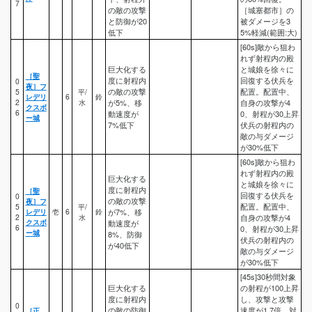
7
の敵の攻撃
［城塞都市］の
と防御が20
被ダメージを3
低下
5%軽減(範囲:大)
[60s]敵から狙わ
れず射程内の殿
巨大化する
と城娘を徐々に
［聖
度に射程内
回復する伏兵を
0
夜］フ
の敵の攻撃
配置。配置中、
5
平/
レデリ
6
鈴
2
水
が5%、移
自身の攻撃が4
クスボ
6
動速度が
0、射程が30上昇
ー城
7%低下
伏兵の射程内の
敵の与ダメージ
が30%低下
[60s]敵から狙わ
れず射程内の殿
巨大化する
と城娘を徐々に
度に射程内
［聖
回復する伏兵を
0
の敵の攻撃
夜］フ
配置。配置中、
5
平/
レデリ
壱
6
鈴
が7%、移
2
水
自身の攻撃が4
クスボ
動速度が
6
0、射程が30上昇
ー城
8%、防御
伏兵の射程内の
が40低下
敵の与ダメージ
が30%低下
[45s]30秒間対象
巨大化する
の射程が100上昇
度に射程内
し、攻撃と攻撃
0
の敵の防御
速度が1.7倍。対
［正