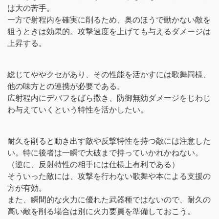
は大の苦手。
一方で射程内を確実に削るため、奥のほうで動かない敵を
狙うときは効果的。攻撃速度を上げても与えるダメージは
上昇する。
総じてややクセがあり、その性能を活かすには歌舞同様、
他の味方との連携が必要である。
広射程内にデバフをばら撒き、防御無効ダメージをじわじ
わ与えていくという特性を活かしたい。
耐久を削ると動き出す敵や反撃特性を持つ敵には注意した
い。特に後者は一瞬で大破まで持っていかれかねない。
（逆に、反射特性の相手には仕様上有利である）
そういった敵には、攻撃を行わない歌舞や本による支援の
方が有効。
また、瞬間的な火力に優れた武器種ではないので、耐久の
高い敵を削る場合は別に火力要員を準備しておこう。