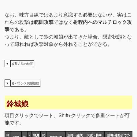
なお、味方目線ではあまり意識する必要はないが、実はこ
れらの攻撃は
範囲攻撃
ではなく
射程内へのマルチロック攻
撃
である。
つまり、敵として鈴の城娘が出てきた場合、隠密状態とな
って隠れれば攻撃対象から外れることができる。
▼
攻撃方法の検証
▼
鈴バランス調整履歴
鈴城娘
項目クリックでソート、Shift+クリックで多重ソートが可
能です。
N
ﾚ
城属
武
所持・編成
大破・特殊
計略[発動までの