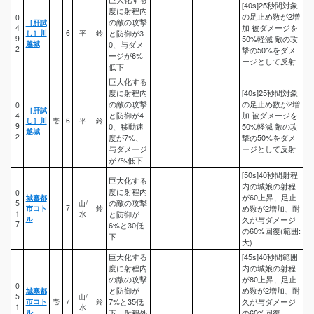
[40s]25秒間対象
度に射程内
の足止め数が2増
0
の敵の攻撃
［肝試
加 被ダメージを
4
し］川
6
平
鈴
と防御が3
9
50%軽減 敵の攻
越城
0、与ダメ
2
撃の50%をダメ
ージが6%
ージとして反射
低下
巨大化する
度に射程内
[40s]25秒間対象
の敵の攻撃
の足止め数が2増
0
［肝試
と防御が4
加 被ダメージを
4
し］川
壱
6
平
鈴
9
0、移動速
50%軽減 敵の攻
越城
2
度が7%、
撃の50%をダメ
与ダメージ
ージとして反射
が7%低下
[50s]40秒間射程
巨大化する
内の城娘の射程
度に射程内
0
が60上昇、足止
城塞都
の敵の攻撃
5
山/
市コト
7
鈴
め数が2増加、耐
1
水
と防御が
ル
久が与ダメージ
7
6%と30低
の60%回復(範囲:
下
大)
巨大化する
[45s]40秒間範囲
度に射程内
内の城娘の射程
の敵の攻撃
が80上昇、足止
0
と防御が
め数が2増加、耐
城塞都
5
山/
市コト
壱
7
鈴
7%と35低
久が与ダメージ
1
水
ル
下、射程外
の60%回復。