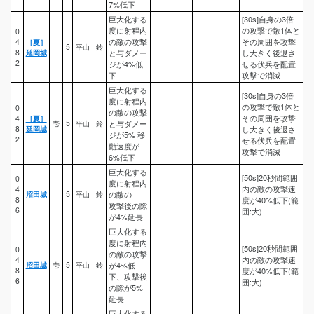
7%低下
巨大化する
[30s]自身の3倍
度に射程内
の攻撃で敵1体と
0
の敵の攻撃
その周囲を攻撃
4
［夏］
5
平山
鈴
8
延岡城
と与ダメー
し大きく後退さ
2
ジが4%低
せる伏兵を配置
下
攻撃で消滅
巨大化する
[30s]自身の3倍
度に射程内
の攻撃で敵1体と
0
の敵の攻撃
その周囲を攻撃
4
［夏］
壱
5
平山
鈴
と与ダメー
8
延岡城
し大きく後退さ
ジが5% 移
2
せる伏兵を配置
動速度が
攻撃で消滅
6%低下
巨大化する
[50s]20秒間範囲
0
度に射程内
内の敵の攻撃速
4
沼田城
5
平山
鈴
の敵の
8
度が40%低下(範
攻撃後の隙
6
囲:大)
が4%延長
巨大化する
度に射程内
[50s]20秒間範囲
0
の敵の攻撃
内の敵の攻撃速
4
沼田城
壱
5
平山
鈴
が4%低
8
度が40%低下(範
下、攻撃後
6
囲:大)
の隙が5%
延長
巨大化する