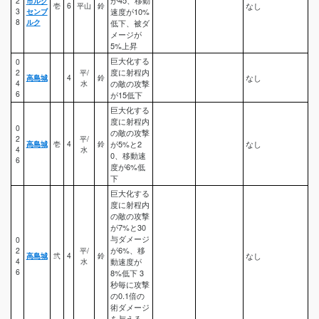
2
市ルク
壱
6
平山
鈴
なし
3
センブ
速度が10%
8
ルク
低下、被ダ
メージが
5%上昇
巨大化する
0
度に射程内
2
平/
高島城
4
鈴
なし
4
水
の敵の攻撃
6
が15低下
巨大化する
度に射程内
0
の敵の攻撃
2
平/
高島城
壱
4
鈴
が5%と2
なし
4
水
0、移動速
6
度が6%低
下
巨大化する
度に射程内
の敵の攻撃
が7%と30
与ダメージ
0
が6%、移
2
平/
高島城
弐
4
鈴
なし
4
水
動速度が
6
8%低下 3
秒毎に攻撃
の0.1倍の
術ダメージ
を与える