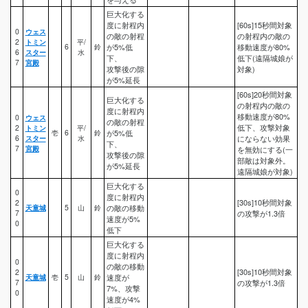
巨大化する
度に射程内
[60s]15秒間対象
0
ウェス
の敵の射程
の射程内の敵の
2
トミン
平/
6
鈴
が5%低
移動速度が80%
6
スター
水
下、
低下(遠隔城娘が
7
宮殿
攻撃後の隙
対象)
が5%延長
[60s]20秒間対象
巨大化する
の射程内の敵の
度に射程内
移動速度が80%
0
ウェス
の敵の射程
低下、攻撃対象
2
トミン
平/
壱
6
鈴
が5%低
6
スター
水
にならない効果
下、
7
宮殿
を無効にする(一
攻撃後の隙
部敵は対象外。
が5%延長
遠隔城娘が対象)
巨大化する
0
度に射程内
[30s]10秒間対象
2
天童城
5
山
鈴
の敵の移動
7
の攻撃が1.3倍
速度が5%
0
低下
巨大化する
度に射程内
0
の敵の移動
[30s]10秒間対象
2
天童城
壱
5
山
鈴
速度が
7
の攻撃が1.3倍
7%、攻撃
0
速度が4%