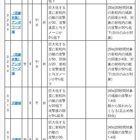
低下
巨大化する
[50s]30秒間対象
度に射程内
の射程内の城娘
［花嫁
0
の敵の攻撃
の回復が4倍、対
衣装］
2
平/
アンボ
6
鈴
が30、攻撃
象の射程内の敵
9
水
ワーズ
速度と与ダ
の攻撃が50%低
4
城
メージが
下(自分のみが対
5%低下
象)
巨大化する
度に射程内
[50s]30秒間対象
の敵の攻撃
の射程内の城娘
［花嫁
0
が50、防御
の回復が4倍、対
衣装］
2
平/
アンボ
壱
6
鈴
が20、射程
象の射程内の敵
9
水
ワーズ
と攻撃速度
の攻撃が50%低
4
城
と与ダメー
下(自分のみが対
ジが5%低
象)
下
巨大化する
[40s]25秒間対象
度に射程内
の城娘の攻撃が
0
の敵の攻撃
1.4倍
3
川越城
6
平
鈴
1
が20低下
敵から狙われな
3
攻撃後の隙
くなる(足止め無
が5%延長
効化)
巨大化する
度に射程内
[40s]25秒間対象
の敵の
の城娘の攻撃が
0
攻撃が30、
1.4倍
3
川越城
壱
6
平
鈴