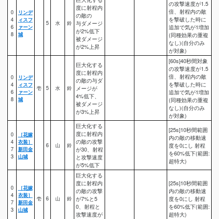
の攻撃速度が1.5
度に射程内
倍、射程内の敵
0
リンデ
の敵の
を撃破した時に
4
ィスフ
5
水
鈴
与ダメージ
6
ァーン
追加で気が1増加
が2%低下
8
城
(同種効果の重複
被ダメージ
なし)(自分のみ
が2%上昇
が対象)
[60s]40秒間対象
巨大化する
の攻撃速度が1.5
度に射程内
倍、射程内の敵
0
リンデ
の敵の与ダ
を撃破した時に
4
ィスフ
壱
5
水
鈴
メージが
6
ァーン
追加で気が1増加
4%低下、
8
城
(同種効果の重複
被ダメージ
なし)(自分のみ
が3%上昇
が対象)
巨大化する
[25s]10秒間範囲
度に射程内
0
［花嫁
内の敵の移動速
の敵の攻撃
4
衣装］
6
山
鈴
度を0にし 射程
7
新田金
が30、射程
を60%低下(範囲:
3
山城
と攻撃速度
超特大)
が5%低下
巨大化する
度に射程内
[25s]10秒間範囲
0
［花嫁
の敵の攻撃
内の敵の移動速
4
衣装］
壱
6
山
鈴
が7%と5
度を0にし 射程
7
新田金
0、射程と
を60%低下(範囲:
3
山城
攻撃速度が
超特大)