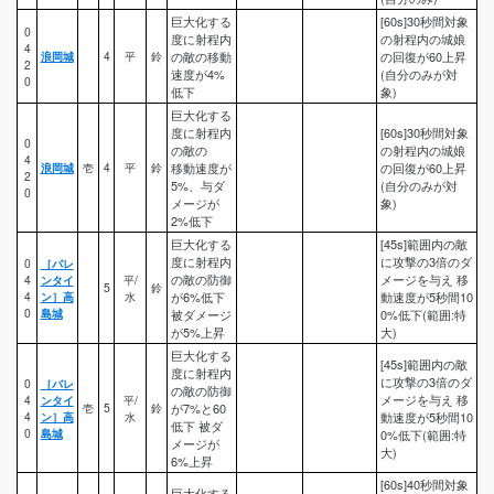
巨大化する
[60s]30秒間対象
0
度に射程内
の射程内の城娘
4
浪岡城
4
平
鈴
の敵の移動
の回復が60上昇
2
速度が4%
(自分のみが対
0
低下
象)
巨大化する
度に射程内
[60s]30秒間対象
0
の敵の
の射程内の城娘
4
浪岡城
壱
4
平
鈴
移動速度が
の回復が60上昇
2
5%、与ダ
(自分のみが対
0
メージが
象)
2%低下
巨大化する
[45s]範囲内の敵
度に射程内
に攻撃の3倍のダ
0
［バレ
の敵の防御
メージを与え 移
4
ンタイ
平/
5
鈴
4
ン］高
水
が6%低下
動速度が5秒間10
0
島城
被ダメージ
0%低下(範囲:特
が5%上昇
大)
巨大化する
[45s]範囲内の敵
度に射程内
に攻撃の3倍のダ
0
［バレ
の敵の防御
メージを与え 移
4
ンタイ
平/
壱
5
鈴
が7%と60
4
ン］高
水
動速度が5秒間10
低下 被ダ
0
島城
0%低下(範囲:特
メージが
大)
6%上昇
[60s]40秒間対象
巨大化する