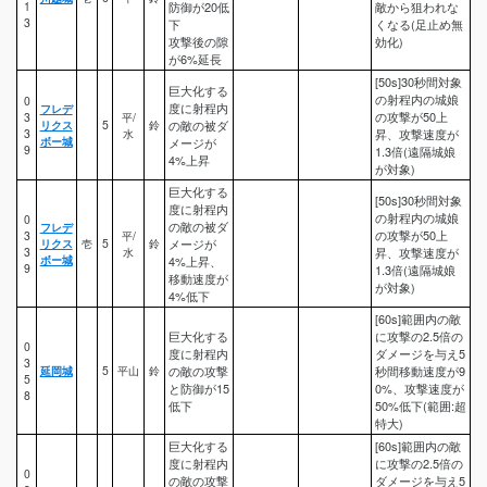
1
防御が20低
敵から狙われな
3
下
くなる(足止め無
攻撃後の隙
効化)
が6%延長
[50s]30秒間対象
巨大化する
の射程内の城娘
0
度に射程内
フレデ
の攻撃が50上
3
平/
リクス
5
鈴
の敵の被ダ
3
水
昇、攻撃速度が
ボー城
メージが
9
1.3倍(遠隔城娘
4%上昇
が対象)
巨大化する
[50s]30秒間対象
度に射程内
の射程内の城娘
0
の敵の被ダ
フレデ
の攻撃が50上
3
平/
リクス
壱
5
鈴
メージが
3
水
昇、攻撃速度が
ボー城
4%上昇、
9
1.3倍(遠隔城娘
移動速度が
が対象)
4%低下
[60s]範囲内の敵
巨大化する
に攻撃の2.5倍の
0
度に射程内
ダメージを与え5
3
延岡城
5
平山
鈴
の敵の攻撃
秒間移動速度が9
5
と防御が15
0%、攻撃速度が
8
低下
50%低下(範囲:超
特大)
巨大化する
[60s]範囲内の敵
度に射程内
に攻撃の2.5倍の
0
の敵の攻撃
ダメージを与え5