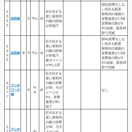
[60s]攻撃をしな
い伏兵を配置
巨大化する
0
射程内の城娘の
度に射程内
2
浜田城
5
平山
鈴
攻撃速度が1.5倍
0
の敵の防御
攻撃後の隙が3
0
が20低下
3%短縮。最長35
秒で消滅
[60s]攻撃をしな
巨大化する
い伏兵を配置
度に射程内
0
射程内の城娘の
の敵の防御
2
浜田城
壱
5
平山
鈴
攻撃速度が1.5倍
0
が30低下、
攻撃後の隙が3
0
被ダメージ
3%短縮。最長35
が4%上昇
秒で消滅
巨大化する
度に射程内
の敵の攻撃
0
アンボ
が30、与ダ
2
平/
ワーズ
6
鈴
なし
1
水
メージが
城
1
4%、攻撃
速度が8%
低下
巨大化する
度に射程内
の敵の攻撃
が40、与ダ
0
アンボ
メージが
2
平/