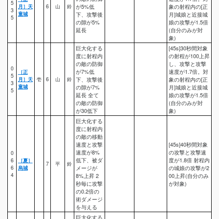
5
月］天
6
山
鈴
が5%低
象の射程内の[正
3
童城
下、攻撃後
月]城娘と近接城
5
の隙が5%
娘の攻撃が1.5倍
延長
(自分のみが対
象)
巨大化する
[45s]30秒間対象
度に射程内
の射程が100上昇
の敵の防御
し、攻撃と攻撃
0
が7%低
速度が1.7倍。対
［正
5
月］天
壱
6
山
鈴
下、攻撃後
象の射程内の[正
3
童城
の隙が7%
月]城娘と近接城
5
延長 全て
娘の攻撃が1.5倍
の敵の防御
(自分のみが対
が30低下
象)
巨大化する
度に射程内
の敵の移動
速度と攻撃
[45s]40秒間対象
速度が8%
の攻撃と攻撃速
0
低下、被ダ
度が1.8倍 射程内
6
［夏］
7
平
鈴
6
烏城
メージが
の城娘の攻撃が2
4
8%上昇 2
00上昇(自分のみ
秒毎に攻撃
が対象)
の0.2倍の
術ダメージ
を与える
巨大化する