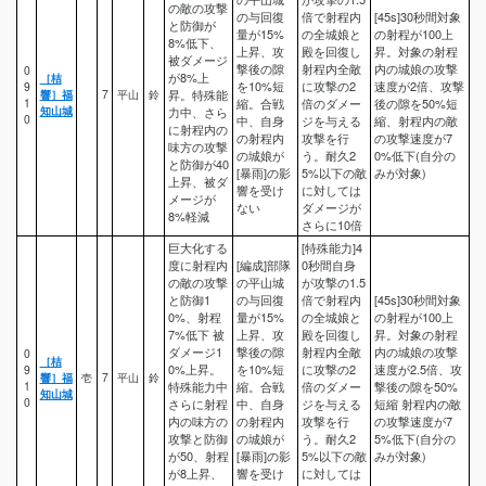
の敵の攻撃
の与回復
倍で射程内
[45s]30秒間対象
と防御が
量が15%
の全城娘と
の射程が100上
8%低下、
上昇、攻
殿を回復し
昇。対象の射程
被ダメージ
撃後の隙
射程内全敵
内の城娘の攻撃
0
が8%上
［桔
を10%短
に攻撃の2
速度が2倍、攻撃
9
響］福
7
平山
鈴
昇。特殊能
1
縮。合戦
倍のダメー
後の隙を50%短
知山城
力中、さら
0
中、自身
ジを与える
縮、射程内の敵
に射程内の
の射程内
攻撃を行
の攻撃速度が7
味方の攻撃
の城娘が
う。耐久2
0%低下(自分の
と防御が40
[暴雨]の影
5%以下の敵
みが対象)
上昇、被ダ
響を受け
に対しては
メージが
ない
ダメージが
8%軽減
さらに10倍
巨大化する
[特殊能力]4
度に射程内
[編成]部隊
0秒間自身
の敵の攻撃
の平山城
が攻撃の1.5
と防御1
の与回復
倍で射程内
[45s]30秒間対象
0%、射程
量が15%
の全城娘と
の射程が100上
7%低下 被
上昇、攻
殿を回復し
昇。対象の射程
ダメージ1
撃後の隙
射程内全敵
内の城娘の攻撃
0
［桔
0%上昇。
を10%短
に攻撃の2
速度が2.5倍、攻
9
響］福
壱
7
平山
鈴
1
特殊能力中
縮。合戦
倍のダメー
撃後の隙を50%
知山城
0
さらに射程
中、自身
ジを与える
短縮 射程内の敵
内の味方の
の射程内
攻撃を行
の攻撃速度が7
攻撃と防御
の城娘が
う。耐久2
5%低下(自分の
が50、射程
[暴雨]の影
5%以下の敵
みが対象)
が8上昇、
響を受け
に対しては