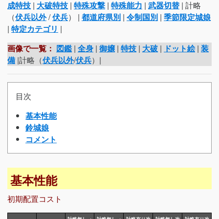
成特技
|
大破特技
|
特殊攻撃
|
特殊能力
|
武器切替
| 計略
（
伏兵以外
/
伏兵
） |
都道府県別
|
令制国別
|
季節限定城娘
|
特定カテゴリ
|
画像で一覧：
図鑑
|
全身
|
御嬢
|
特技
|
大破
|
ドット絵
|
装
備
|計略（
伏兵以外
/
伏兵
）|
目次
基本性能
鈴城娘
コメント
基本性能
初期配置コスト
計略無し→
計略無し→
計略有り改
計略無し改
計略有り改