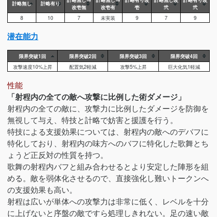
計略無し
計略有り
改壱無
改壱有
壱
弐
弐
8
10
7
未実装
9
7
9
潜在能力
限界突破1回
限界突破2回
限界突破3回
限界突破4回
攻撃速度10%上昇
配置気2軽減
攻撃5%上昇
巨大化気1軽減
性能
「射程内の全ての敵へ攻撃に比例した術ダメージ」
射程内の全ての敵に、攻撃力に比例したダメージを防御を
無視して与え、特技と計略で妨害と援護を行う。
特技による支援効果については、射程内の敵へのデバフに
特化しており、射程内の味方へのバフに特化した歌舞とち
ょうど正反対の性質を持つ。
歌舞の射程内バフと組み合わせるとより安定した陣形を組
める。敵を弱体化させるので、直接強化し難いトークンへ
の支援効果も高い。
射程は広いが単体への攻撃力は非常に低く、レベルを十分
に上げないと序盤の敵ですら処理しきれない。足の速い敵