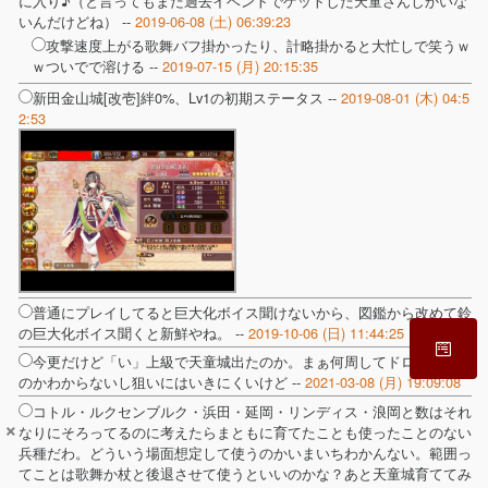
に入り♪（と言ってもまだ過去イベントでゲットした天童さんしかいな
いんだけどね） --
2019-06-08 (土) 06:39:23
攻撃速度上がる歌舞バフ掛かったり、計略掛かると大忙しで笑うｗ
ｗついでで溶ける --
2019-07-15 (月) 20:15:35
新田金山城[改壱]絆0%、Lv1の初期ステータス --
2019-08-01 (木) 04:5
2:53
普通にプレイしてると巨大化ボイス聞けないから、図鑑から改めて鈴
の巨大化ボイス聞くと新鮮やね。 --
2019-10-06 (日) 11:44:25
今更だけど「い」上級で天童城出たのか。まぁ何周してドロップした
のかわからないし狙いにはいきにくいけど --
2021-03-08 (月) 19:09:08
コトル・ルクセンブルク・浜田・延岡・リンディス・浪岡と数はそれ
×
なりにそろってるのに考えたらまともに育てたことも使ったことのない
兵種だわ。どういう場面想定して使うのかいまいちわかんない。範囲っ
てことは歌舞か杖と後退させて使うといいのかな？あと天童城育ててみ