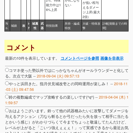
が低い程与
能力中は1
ない
えるダメー
6%上昇
ジ上昇(最大
2倍)
N
ﾚ
城属
武
所持・編成
大破・特殊攻
計略[発動までの時
城娘
改
特技効果
o.
ｱ
性
器
特技
撃
間]
コメント
最新の10件を表示しています。
コメントページを参照
画像を非表示
コマネ使った勢以外ではにっかなちゃんがオールラウンダーと化して
る。次点で大阪 --
2018-09-04 (火) 09:57:13
やっと浜田きた。指月伏見城改壱との同時運用が楽しみ！ --
2018-11
-03 (土) 09:47:56
鈴の複数編成でマップ攻略するの楽しいです(^q^) --
2019-04-04 (木) 1
1:59:57
おはようございます。鈴って他の武器種みたいに攻撃してダメージを
与えるアクション（刀なら斬るとか弓だったら矢を放って相手に当たる
とかいう感じ）がわかりづらくて今までちょっと敬遠してたんだけど、
レベルが上がると「こいつ強えぇぇぇ！」って実感できるから最近お気