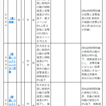
度に射程内
の敵の移動
速度と攻撃
[45s]40秒間対象
速度が10%
の攻撃と攻撃速
0
低下、被ダ
度が2倍 射程内
6
［夏］
壱
7
平
鈴
6
烏城
メージが
の城娘の攻撃が3
4
9%上昇 2
00上昇(自分のみ
秒毎に攻撃
が対象)
の0.3倍の
術ダメージ
を与える
巨大化する
[50s]20秒間対象
度に射程内
の射程内の敵の
の敵の攻撃
［聖
射程が50%低
速度と移動
0
夜］ウ
下。移動速度を0
速度が7%
6
ェスト
平/
7
鈴
にし、攻撃対象
9
ミンス
水
低下し、射
にならない効果
5
ター宮
程外の敵の
を無効にする(一
殿
攻撃速度と
部敵は対象外。
移動速度が
自分のみが対象)
5%低下
巨大化する
度に射程内
[50s]20秒間対象
の敵の攻撃
の射程が100上
速度と移動
昇。対象の射程
［聖
速度が9%
内敵の射程が5
0
夜］ウ
低下し、被
0%低下、移動速
6
ェスト
平/
壱
7
鈴