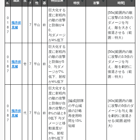
城娘
改
特技効果
o.
ｱ
性
器
特技
攻撃
時間]
巨大化する
[55s]範囲内の敵
度に射程内
に攻撃の3.5倍の
0
の敵の攻撃
ダメージを与
1
指月伏
7
平山
鈴
と防御が4
8
見城
え、敵を大きく
0、
7
後退させる（範
与ダメージ
囲：特大）
が4%低下
巨大化する
度に射程内
[50s]範囲内の敵
の敵の攻撃
に攻撃の3.5倍の
0
と防御が5
ダメージを与
1
指月伏
壱
7
平山
鈴
8
見城
0、与ダメ
え、敵を劇的に
7
ージが7%
後退させる（範
低下、射程
囲：特大）
が4%低下
巨大化する
度に射程内
の敵の攻撃
[編成]部隊
[40s]範囲内の敵
と防御が自
の平山城
に攻撃の5倍のダ
0
身の攻撃の
娘の計略
メージを与え 敵
1
指月伏
弐
7
平山
鈴
8%の値と8
8
見城
再使用時
を劇的に後退さ
0低下 与ダ
7
間を15%
せる(範囲:超特
メージと移
短縮
大)
動速度が
9%、射程
が8%低下