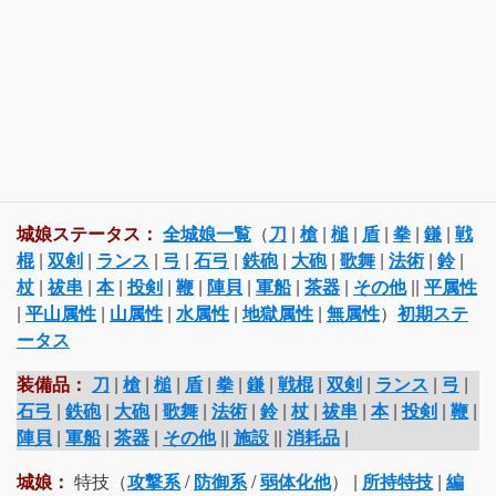
城娘ステータス：
全城娘一覧
（
刀
|
槍
|
槌
|
盾
|
拳
|
鎌
|
戦
棍
|
双剣
|
ランス
|
弓
|
石弓
|
鉄砲
|
大砲
|
歌舞
|
法術
|
鈴
|
杖
|
祓串
|
本
|
投剣
|
鞭
|
陣貝
|
軍船
|
茶器
|
その他
||
平属性
|
平山属性
|
山属性
|
水属性
|
地獄属性
|
無属性
）
初期ステ
ータス
装備品：
刀
|
槍
|
槌
|
盾
|
拳
|
鎌
|
戦棍
|
双剣
|
ランス
|
弓
|
石弓
|
鉄砲
|
大砲
|
歌舞
|
法術
|
鈴
|
杖
|
祓串
|
本
|
投剣
|
鞭
|
陣貝
|
軍船
|
茶器
|
その他
||
施設
||
消耗品
|
城娘：
特技（
攻撃系
/
防御系
/
弱体化他
） |
所持特技
|
編