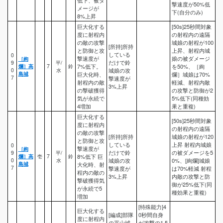
撃速度が50%低
メージが
下(自分のみ)
8%上昇
巨大化する
[50s]25秒間対象
度に射程内
の射程内の遠隔
の敵の攻撃
城娘の射程が100
[所持]所持
と防御と攻
上昇、射程内城
している
0
撃速度が
娘の被ダメージ
［絢
だけで鈴
9
平/
爛］高
7
鈴
7%低下。
を50%、［絢
0
水
城娘の攻
島城
巨大化時、
爛］城娘は70%
7
撃速度が
射程内の敵
軽減、射程内敵
3%上昇
の撃破獲得
の攻撃と防御が2
気が永続で
5%低下(同種効
4増加
果と重複)
巨大化する
[50s]25秒間対象
度に射程内
の射程内の遠隔
の敵の攻撃
[所持]所持
城娘の射程が120
と防御と攻
している
上昇 射程内城娘
0
撃速度が
［絢
だけで鈴
の被ダメージを5
9
平/
爛］高
壱
7
鈴
8%低下 巨
0
水
城娘の攻
0%、[絢爛]城娘
島城
大化時、射
7
撃速度が
は70%軽減 射程
程内の敵の
3%上昇
内敵の攻撃と防
撃破獲得気
御が25%低下(同
が永続で5
種効果と重複)
増加
[特殊能力]4
巨大化する
[編成]部隊
0秒間自身
度に射程内
の平山城
が攻撃の1.5