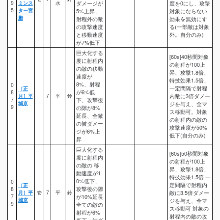
9
ミンス
水
ダメージが
度を0にし、攻撃
5
ター宮
5%上昇、
対象にならない
殿
射程外の敵
効果を無効にす
の攻撃速度
る(一部敵は対象
と移動速度
外。自分のみ)
が7%低下
巨大化する
[60s]40秒間対象
度に射程内
の射程が100上
の敵の移動
昇、攻撃1.8倍、
速度が
特技効果1.5倍、
8%、射程
0
一定間隔で射程
［正
が6%低
8
月］平
7
平
鈴
内敵に3倍ダメー
7
下、攻撃後
城京
ジを与え、全マ
9
の隙が8%
ス移動可。対象
延長、全敵
の射程内の敵の
の被ダメー
攻撃速度が50%
ジが6%上
低下(自分のみ)
昇
巨大化する
[60s]50秒間対象
度に射程内
の射程が100上
の敵の 移
昇、攻撃1.8倍、
動速度が1
特技効果1.5倍 一
0%低下、
0
定間隔で射程内
［正
攻撃後の隙
8
月］平
壱
7
平
鈴
敵に3.5倍ダメー
7
が10%延長
城京
ジを与え、全マ
9
全ての敵の
ス移動可 対象の
射程が6%
射程内の敵の攻
低下、被ダ