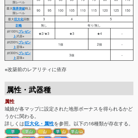
限レベル
最大
限界突破
時上
90
95
100
105
110
115
120
125
150
限レベル
最大
巨大化
回数
3
4
5
計略
無し
有り/無し
絆100%
プレゼン
★2/★3
★3
★4
－
ト
武器
※
絆200%
プレゼン
1個
2個
－
ト
霊珠
※
絆300%
プレゼン
3個
－
ト
霊珠
※
※改築前のレアリティに依存
属性・武器種
属性
城娘が各マップに設定された地形ボーナスを得られるかど
うかに関わる。
詳しくは
巨大化・属性
を参照。以下の16種類が存在する。