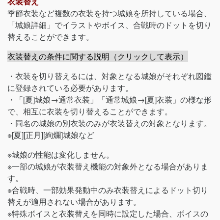
衣装替え
季節衣装など複数の衣装を持つ城娘を所持している場合、
「城娘詳細」でイラストやボイス、合戦時のドットを切り
替えることができます。
衣装替えの条件に関する説明（クリックして表示）
・衣装を切り替えるには、対象となる城娘がそれぞれ図鑑
に登録されている必要があります。
・「[夏]城娘→通常衣装」「通常城娘→[夏]衣装」の様な形
で、相互に衣装を切り替えることができます。
・同名の城娘の別衣装のみが衣装替えの対象となります。
※[夏][正月][絢爛]城娘など
※城娘の性能は変化しません。
※一部の城娘が衣装替え機能の対象外となる場合がありま
す。
※合戦時、一部効果発動中のみ衣装替えによるドット切り
替えが適用されない場合があります。
※特殊ボイスと衣装替えを同時に設定した場合、ボイスの