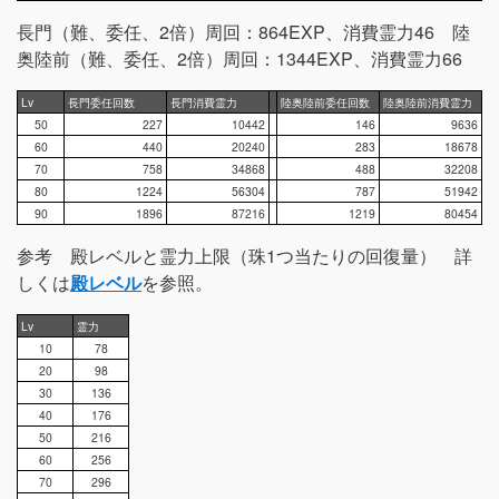
長門（難、委任、2倍）周回：864EXP、消費霊力46 陸
奥陸前（難、委任、2倍）周回：1344EXP、消費霊力66
Lv
長門委任回数
長門消費霊力
陸奥陸前委任回数
陸奥陸前消費霊力
50
227
10442
146
9636
60
440
20240
283
18678
70
758
34868
488
32208
80
1224
56304
787
51942
90
1896
87216
1219
80454
参考 殿レベルと霊力上限（珠1つ当たりの回復量） 詳
しくは
殿レベル
を参照。
Lv
霊力
10
78
20
98
30
136
40
176
50
216
60
256
70
296