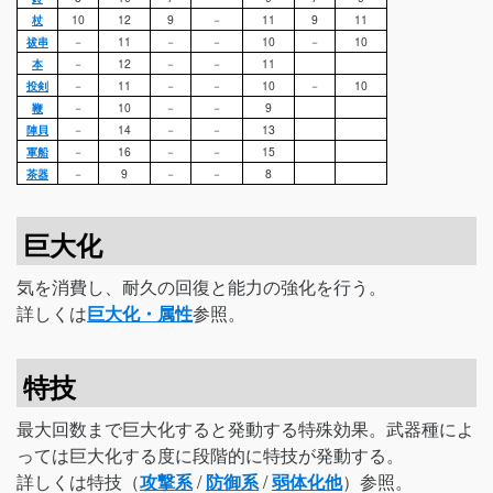
杖
10
12
9
－
11
9
11
祓串
－
11
－
－
10
－
10
本
－
12
－
－
11
投剣
－
11
－
－
10
－
10
鞭
－
10
－
－
9
陣貝
－
14
－
－
13
軍船
－
16
－
－
15
茶器
－
9
－
－
8
巨大化
気を消費し、耐久の回復と能力の強化を行う。
詳しくは
巨大化・属性
参照。
特技
最大回数まで巨大化すると発動する特殊効果。武器種によ
っては巨大化する度に段階的に特技が発動する。
詳しくは特技（
攻撃系
/
防御系
/
弱体化他
）参照。