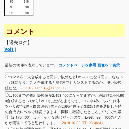
80
318
90
338
100
358
コメント
【過去ログ】
Vol1
|
最新の10件を表示しています。
コメントページを参照
画像を非表示
コマネを一人合成すると同レア以外だとLv1→50になり同レアならLv
1→68になり、九人合成すると星7改でもカンストするのか。凄い経験
値だな。 --
2018-09-11 (火) 08:56:03
Lv100までの累計経験値が2,453,400になってますが、経験値2,444,90
0合成するとLv1からLv100に上がるようです。コマネ4体＋ツバ白1体＋
ツバサ改壱2体＋白泉改壱1体＋☆5城娘1体＋☆3城娘1体を選択した時
の合成後レベルで確認できます。同様に確認したところ、97までの累
計（2,176,400）は正しそうな感じだったので、Lv98、99、100のどこ
かが間違ってると思われます。 --
2018-10-22 (月) 03:06:41
その後の調査の結果、現在Lv.98→99とLv.99→100の経験値がそれ