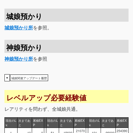
城娘預かり
城娘預かり所
を参照。
神娘預かり
神娘預かり所
を参照
▼
城娘関連アップデート履歴
レベルアップ必要経験値
レアリティを問わず、全城娘共通。
現在のL
次まであ
累積EX
現在のL
次まであ
累積EX
現在のL
次まであ
累積EX
v.
と
P
v.
と
P
v.
と
P
21070
254390
1
10
0
51
15600
101
99000