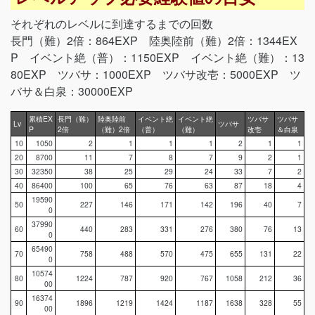
それぞれのレベルに到達するまでの回数
長門（難）2倍：864EXP 陸奥陸前（難）2倍：1344EX
P イベント絶（普）：1150EXP イベント絶（難）：13
80EXP ツバサ：1000EXP ツバサ改壱：5000EXP ツ
バサ＆白泉：30000EXP
累積EX
長門（難）
陸奥陸前
イベント絶
イベント絶
ツバサ
ツバサ
Lv
ツバサ
P
2倍
（難）2倍
（普）
（難）
改壱
＆白泉
10
1050
2
1
1
1
2
1
1
20
8700
11
7
8
7
9
2
1
30
32350
38
25
29
24
33
7
2
40
86400
100
65
76
63
87
18
4
19590
50
227
146
171
142
196
40
7
0
37990
60
440
283
331
276
380
76
13
0
65490
70
758
488
570
475
655
131
22
0
10574
80
1224
787
920
767
1058
212
36
00
16374
90
1896
1219
1424
1187
1638
328
55
00