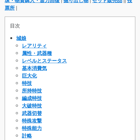
珠・物資購入・霊力回復
|
掘り出し物
|
セット販売品
||
投
票所
|
目次
城娘
レアリティ
属性・武器種
レベルとステータス
基本消費気
巨大化
特技
所持特技
編成特技
大破特技
武器切替
特殊攻撃
特殊能力
計略