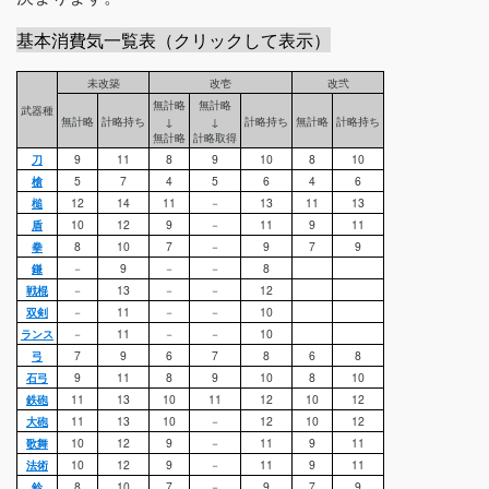
基本消費気一覧表（クリックして表示）
未改築
改壱
改弐
無計略
無計略
武器種
無計略
計略持ち
↓
↓
計略持ち
無計略
計略持ち
無計略
計略取得
刀
9
11
8
9
10
8
10
槍
5
7
4
5
6
4
6
槌
12
14
11
－
13
11
13
盾
10
12
9
－
11
9
11
拳
8
10
7
－
9
7
9
鎌
－
9
－
－
8
戦棍
－
13
－
－
12
双剣
－
11
－
－
10
ランス
－
11
－
－
10
弓
7
9
6
7
8
6
8
石弓
9
11
8
9
10
8
10
鉄砲
11
13
10
11
12
10
12
大砲
11
13
10
－
12
10
12
歌舞
10
12
9
－
11
9
11
法術
10
12
9
－
11
9
11
鈴
8
10
7
－
9
7
9