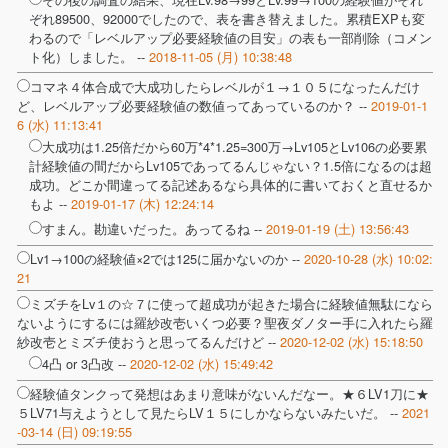
ぞれ89500、92000でしたので、表を書き替えました。累積EXPも変
わるので「レベルアップ必要経験値の目安」の表も一部削除（コメン
ト化）しました。 --
2018-11-05 (月) 10:38:48
コマネ４体合成で大成功したらレベルが１→１０５になったんだけ
ど、レベルアップ必要経験値の数値ってあっているのか？ --
2019-01-1
6 (水) 11:13:41
大成功は1.25倍だから60万*4*1.25=300万→Lv105とLv106の必要累
計経験値の間だからLv105であってるんじゃない？1.5倍になるのは超
成功。どこか間違ってる記述あるなら具体的に書いておくと直せるか
もよ --
2019-01-17 (木) 12:24:14
すまん。勘違いだった。あってるね --
2019-01-19 (土) 13:56:43
Lv1→100の経験値×2では125に届かないのか --
2020-10-28 (水) 10:02:
21
ミズチをLv１の☆７に使って超成功が起きた場合に経験値無駄になら
ないようにするには羅紗改壱いくつ必要？聖夜ダノター手に入れたら羅
紗改壱とミズチ使おうと思ってるんだけど --
2020-12-02 (水) 15:18:50
4凸 or 3凸改 --
2020-12-02 (水) 15:49:42
経験値タンクって発想はあまり意味がないんだなー。★６LV1刀に★
５LV71与えようとして見たらLV１５にしかならないみたいだ。 --
2021
-03-14 (日) 09:19:55