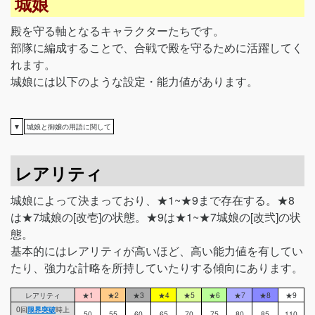
城娘
殿を守る軸となるキャラクターたちです。
部隊に編成することで、合戦で殿を守るために活躍してく
れます。
城娘には以下のような設定・能力値があります。
▼
城娘と御嬢の用語に関して
レアリティ
城娘によって決まっており、★1~★9まで存在する。★8
は★7城娘の[改壱]の状態。★9は★1~★7城娘の[改弐]の状
態。
基本的にはレアリティが高いほど、高い能力値を有してい
たり、強力な計略を所持していたりする傾向にあります。
レアリティ
★1
★2
★3
★4
★5
★6
★7
★8
★9
0回
限界突破
時上
50
55
60
65
70
75
80
85
110