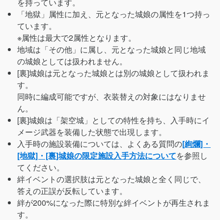
を持っています。
「地獄」属性に加え、元となった城娘の属性を1つ持っ
ています。
※属性は最大で2属性となります。
地域は「その他」に属し、元となった城娘と同じ地域
の城娘としては扱われません。
[裏]城娘は元となった城娘とは別の城娘として扱われま
す。
同時に編成可能ですが、衣装替えの対象にはなりませ
ん。
[裏]城娘は「架空城」としての特性を持ち、入手時にイ
メージ武器を装備した状態で出現します。
入手時の施設装備については、よくある質問の
[絢爛]・
[地獄]・[裏]城娘の限定施設入手方法について
を参照し
てください。
絆イベントの選択肢は元となった城娘と全く同じで、
答えの正誤が反転しています。
絆が200%になった際に特別な絆イベントが再生されま
す。