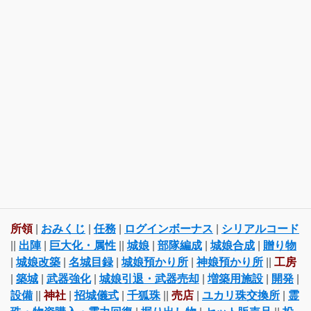
所領
|
おみくじ
|
任務
|
ログインボーナス
|
シリアルコード
||
出陣
|
巨大化・属性
||
城娘
|
部隊編成
|
城娘合成
|
贈り物
|
城娘改築
|
名城目録
|
城娘預かり所
|
神娘預かり所
||
工房
|
築城
|
武器強化
|
城娘引退・武器売却
|
増築用施設
|
開発
|
設備
||
神社
|
招城儀式
|
千狐珠
||
売店
|
ユカリ珠交換所
|
霊