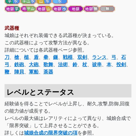
武器種
城娘はそれぞれ装備できる武器種が決まっている。
この武器種によって攻撃方法が異なる。
詳細については各武器種ページ参照。
刀
、
槍
、
槌
、
盾
、
拳
、
鎌
、
戦棍
、
双剣
、
ランス
、
弓
、
石
弓
、
鉄砲
、
大砲
、
歌舞
、
法術
、
鈴
、
杖
、
祓串
、
本
、
投剣
、
鞭
、
陣貝
、
軍船
、
茶器
レベルとステータス
経験値を得ることでレベルが上昇し、耐久,攻撃,防御,回復
の能力値が成長する。
レベルの最大値はレアリティによって異なり、城娘合成で
「限界突破」して上昇させることができる。
詳しくは
城娘合成の限界突破の項
を参照。