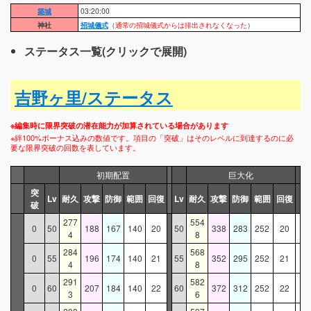
築城
03:20:00
神社
招城儀式
（
通常の招城儀式からは排出されなくなった
）
ステータス一覧(クリックで展開)
吉野ヶ里/ステータス
※編集時に限界突破の潜在能力が加算されている場合があります
※絆100%ボーナス込みの数値です。項目の「突破」はそのレベルに到達するのに必
要な限界突破の回数を表しています。
初期配置
巨大化
突
Lv
耐久
攻撃
防御
範囲
回復
Lv
耐久
攻撃
防御
範囲
回復
破
277
554
0
50
188
167
140
20
50
338
283
252
20
4
8
284
568
0
55
196
174
140
21
55
352
295
252
21
4
8
291
582
0
60
207
184
140
22
60
372
312
252
22
3
6