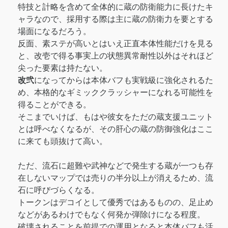
特技と計略を含めて全体的に蔵の防衛能力に長けたキ
ャラなので、採用する際は主に蔵の防衛力を要とする
場面になるだろう。
反面、素ステが高いとはいえ正直本体性能だけを見る
と、改壱で得る事実上の状態異常耐性以外はそれほど
尖った要素は持たない。
改弐
になってからは本体バフも実戦級に強化されるた
め、本格的なギミッククラッシャーになれる可能性を
得ることができる。
そこまでいけば、もはや彼女をただの蔵支援ユニット
とは呼べなくなるが、その肝心の蔵の防御強化はここ
に来ても頭抜けて高い。
ただ、流石に超難や武神などで発生する蔵が一つも存
在しないマップでは売りの半分以上が消えるため、流
石に呼びづらくなる。
トークンはデコイとして優秀ではあるものの、足止め
などがあるわけでもなく何発か弾除けになる程度。
破壊されることを前提での運用となると本体バフも活