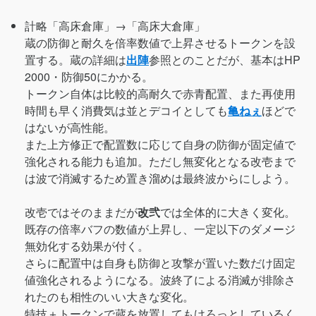
計略「高床倉庫」→「高床大倉庫」
蔵の防御と耐久を倍率数値で上昇させるトークンを設
置する。蔵の詳細は
出陣
参照とのことだが、基本はHP
2000・防御50にかかる。
トークン自体は比較的高耐久で赤青配置、また再使用
時間も早く消費気は並とデコイとしても
亀ねぇ
ほどで
はないが高性能。
また上方修正で配置数に応じて自身の防御が固定値で
強化される能力も追加。ただし無変化となる改壱まで
は波で消滅するため置き溜めは最終波からにしよう。
改壱ではそのままだが
改弐
では全体的に大きく変化。
既存の倍率バフの数値が上昇し、一定以下のダメージ
無効化する効果が付く。
さらに配置中は自身も防御と攻撃が置いた数だけ固定
値強化されるようになる。波終了による消滅が排除さ
れたのも相性のいい大きな変化。
特技＋トークンで蔵を放置してもけろっとしているく