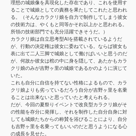
理想の城娘像を具現化した存在であり、これを使用す
ることで城娘としての責務を果たしてこれたと思われ
る。（そんなカラクリ娘を自力で制作してしまう彼女
の技術力は、やくもと同等かそれ以上かと思われる。
所領の技術部門でも充分活躍できそうだ。）
カラクリ娘は自立思考型AIを搭載されているようだ
が、行動の決定権は彼女に委ねている。ならば彼女も
表に出て二人三脚で城娘として働けばいいと思うのだ
が、何故か彼女は棺の中に身を隠して、あたかもカラ
クリ娘のみが吉野ヶ里の城娘であるかのように演じて
いた。
これも自分に自信を持てない性格によるもので、カラ
クリ娘よりも劣っているだろう自分が吉野ヶ里を名乗
ることは出来ないと思っていたと考えられる。
だが、今回の夏祭りイベントで改良型カラクリ娘がそ
の性能を存分に発揮し、それを制作した自分自身に対
しても城娘たちからの称賛を浴びることにより、自分
も吉野ヶ里を名乗ってもいいのだと思うようになる心
の成長を見せた。