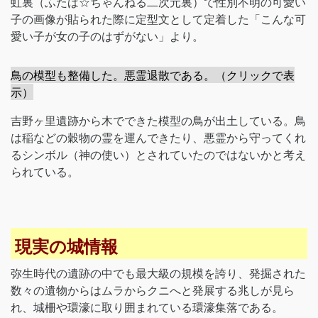
虹裏（ふたば☆ちゃんねる二次元裏）で性別不明の可愛い
子の画像が貼られた際に定型文として定着した「こんな可
愛い子が女の子のはずがない」より。
鳥の模型も整備した。悪霊退散である。（クリックで表
示）
吉野ヶ里遺跡から木でできた模型の鳥が出土している。鳥
は稲などの穀物の霊を運んできたり、悪霊から守ってくれ
るシンボル（神の使い）とされていたのではないかと考え
られている。
現実の城情報
弥生時代の遺跡の中でも最大級の規模を誇り、発掘された
数々の遺物からはムラからクニへと発展する兆しが見ら
れ、城柵や環濠に取り囲まれている環濠集落である。