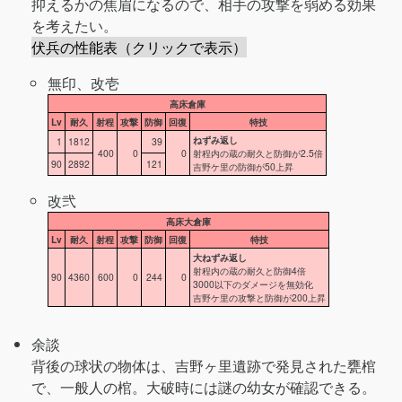
抑えるかの焦眉になるので、相手の攻撃を弱める効果
を考えたい。
伏兵の性能表（クリックで表示）
無印、改壱
高床倉庫
Lv
耐久
射程
攻撃
防御
回復
特技
ねずみ返し
1
1812
39
400
0
0
射程内の蔵の耐久と防御が2.5倍
90
2892
121
吉野ケ里の防御が50上昇
改弐
高床大倉庫
Lv
耐久
射程
攻撃
防御
回復
特技
大ねずみ返し
射程内の蔵の耐久と防御4倍
90
4360
600
0
244
0
3000以下のダメージを無効化
吉野ケ里の攻撃と防御が200上昇
余談
背後の球状の物体は、吉野ヶ里遺跡で発見された甕棺
で、一般人の棺。大破時には謎の幼女が確認できる。