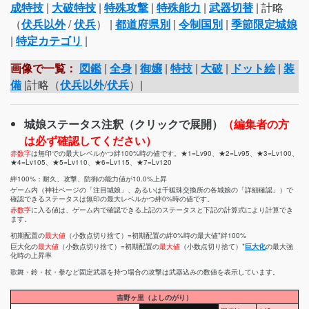
成特技
|
大破特技
|
特殊攻撃
|
特殊能力
|
武器切替
| 計略
（
伏兵以外
/
伏兵
） |
都道府県別
|
令制国別
|
季節限定城娘
|
特定カテゴリ
|
画像で一覧：
図鑑
|
全身
|
御嬢
|
特技
|
大破
|
ドット絵
|
装
備
|計略（
伏兵以外
/
伏兵
）|
城娘ステータス注釈（クリックで展開）
（編集者の方
は必ず確認してください）
赤数字
は無印での最大レベルかつ絆100%時の値です。★1=Lv90、★2=Lv95、★3=Lv100、
★4=Lv105、★5=Lv110、★6=Lv115、★7=Lv120
絆100%：耐久、攻撃、防御の能力値が10.0%上昇
ゲーム内（神社ページの「注目城娘」、あるいは千狐珠交換所の各城娘の「詳細確認」）で
確認できるステータスは無印の最大レベルかつ絆0%時の値です。
赤数字
に入る値は、ゲーム内で確認できる上記のステータスと下記の計算式により計算でき
ます。
初期配置の
最大値
（小数点切り捨て）=初期配置の絆0%時の最大値*絆100%
巨大化の
最大値
（小数点切り捨て）=初期配置の
最大値
（小数点切り捨て）*
巨大化
の最大強
化時の上昇率
歌舞・鈴・杖・拳など固定武器を持つ場合の攻撃は武器込みの数値を表示しています。
吉野ヶ里（よしのがり）