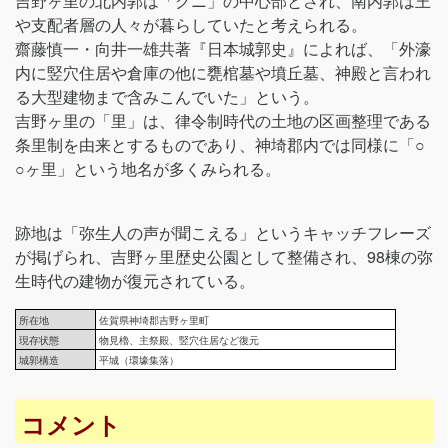
吉野ヶ里の北内郭は「クニ」の中心部とされ、南内郭は王
や支配者層の人々が暮らしていたと考えられる。
齋藤慎一・向井一雄共著『日本城郭史』によれば、「外濠
内に竪穴住居や倉庫の他に甕棺墓や墳丘墓、神殿と言われ
る大型建物まで含みこんでいた」という。
吉野ヶ里の「里」は、律令制時代の土地の区画整理である
条里制を由来とするものであり、神埼郡内では同様に「○
○ヶ里」という地名が多くみられる。
跡地は「弥生人の声が聞こえる」というキャッチフレーズ
が掲げられ、吉野ヶ里歴史公園として整備され、98棟の弥
生時代の建物が復元されている。
所在地
佐賀県神埼郡吉野ヶ里町
現存状態
物見櫓、主祭殿、竪穴住居など復元
城郭構造
平城（環壕集落）
コメント