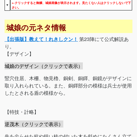
←クリックすると御嬢、城娘画像が表示されます。見たくない人はクリックしないで下
▼
さい。
城娘の元ネタ情報
【出張版】教えて！れきしクン！
第23陣にて公式解説あ
り。
【デザイン】
城娘のデザイン（クリックで表示）
竪穴住居、木柵、物見櫓、銅剣、銅鐸、銅鏡がデザインに
取り入れられている。また、銅鐸部分の模様は兵士が使用
したとされる盾の模様から。
【特技・計略】
逆茂木（クリックで表示）
先を尖らせた杭や鋭い枝の付いた木を斜めにたくさん立て