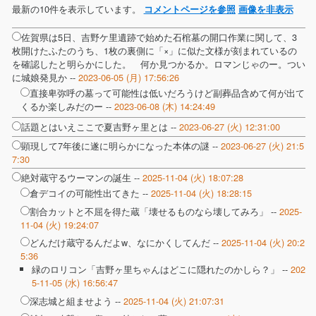
最新の10件を表示しています。
コメントページを参照
画像を非表示
佐賀県は5日、吉野ケ里遺跡で始めた石棺墓の開口作業に関して、3
枚開けたふたのうち、1枚の裏側に「×」に似た文様が刻まれているの
を確認したと明らかにした。 何か見つかるか。ロマンじゃのー。つい
に城娘発見か --
2023-06-05 (月) 17:56:26
直接卑弥呼の墓って可能性は低いだろうけど副葬品含めて何が出て
くるか楽しみだのー --
2023-06-08 (木) 14:24:49
話題とはいえここで夏吉野ヶ里とは --
2023-06-27 (火) 12:31:00
顕現して7年後に遂に明らかになった本体の謎 --
2023-06-27 (火) 21:5
7:30
絶対蔵守るウーマンの誕生 --
2025-11-04 (火) 18:07:28
倉デコイの可能性出てきた --
2025-11-04 (火) 18:28:15
割合カットと不屈を得た蔵「壊せるものなら壊してみろ」 --
2025-
11-04 (火) 19:24:07
どんだけ蔵守るんだよw、なにかくしてんだ --
2025-11-04 (火) 20:2
5:36
緑のロリコン「吉野ヶ里ちゃんはどこに隠れたのかしら？」 --
202
5-11-05 (水) 16:56:47
深志城と組ませよう --
2025-11-04 (火) 21:07:31