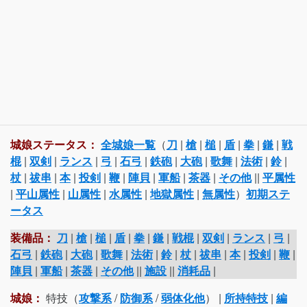
城娘ステータス：
全城娘一覧
（
刀
|
槍
|
槌
|
盾
|
拳
|
鎌
|
戦
棍
|
双剣
|
ランス
|
弓
|
石弓
|
鉄砲
|
大砲
|
歌舞
|
法術
|
鈴
|
杖
|
祓串
|
本
|
投剣
|
鞭
|
陣貝
|
軍船
|
茶器
|
その他
||
平属性
|
平山属性
|
山属性
|
水属性
|
地獄属性
|
無属性
）
初期ステ
ータス
装備品：
刀
|
槍
|
槌
|
盾
|
拳
|
鎌
|
戦棍
|
双剣
|
ランス
|
弓
|
石弓
|
鉄砲
|
大砲
|
歌舞
|
法術
|
鈴
|
杖
|
祓串
|
本
|
投剣
|
鞭
|
陣貝
|
軍船
|
茶器
|
その他
||
施設
||
消耗品
|
城娘：
特技（
攻撃系
/
防御系
/
弱体化他
） |
所持特技
|
編