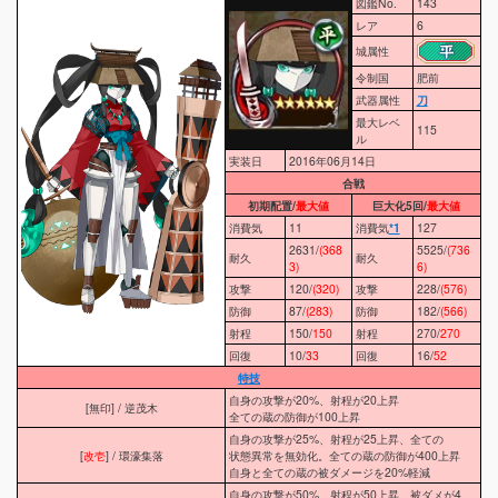
図鑑No.
143
レア
6
城属性
令制国
肥前
武器属性
刀
最大レベ
115
ル
実装日
2016年06月14日
合戦
初期配置/
最大値
巨大化5回/
最大値
消費気
11
消費気
*1
127
2631/
(368
5525/
(736
耐久
耐久
3)
6)
攻撃
120/
(320)
攻撃
228/
(576)
防御
87/
(283)
防御
182/
(566)
射程
150/
150
射程
270/
270
回復
10/
33
回復
16/
52
特技
自身の攻撃が20%、射程が20上昇
[無印] / 逆茂木
全ての蔵の防御が100上昇
自身の攻撃が25%、射程が25上昇、全ての
[
改壱
] / 環濠集落
状態異常を無効化。全ての蔵の防御が400上昇
自身と全ての蔵の被ダメージを20%軽減
自身の攻撃が50%、射程が50上昇、被ダメが4