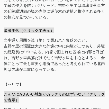
て敵の侵入を防ぐバリケード。吉野ケ里では環壕集落東方
の丘陵縁辺部の壕の内側に逆茂木の遺構と推測される多く
の柱穴が見つかっている。
環濠集落（クリックで表示）
文字通り周囲を濠（壕）で囲われた集落のこと。
吉野ケ里の環濠は大きな外壕の中に内壕が二つあり、外壕
の総延長は2.5kmある。内壕で囲まれた区域は内郭と呼ば
れ、吉野ヶ里集落だけでなく吉野ヶ里を中心とするクニ全
体にとって最も重要な場所であったと考えられている北内
郭は内壕が二重になっている。
【セリフ】
こんなにかわいい城娘がカラクリのはずがない（クリック
で表示）