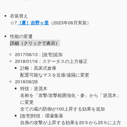
衣装替え
☆7
［夏］吉野ヶ里
（2023年06月実装）
性能の変遷
詳細（クリックで表示）
2017/06/13：[改壱]追加
2018/01/16：ステータスの上方修正
計略：高床式倉庫
配置可能なマスを近接/遠隔に変更
2018/08/28
特技：逆茂木
名称を「攻撃/攻撃範囲強化・参」から「逆茂木」
に変更
全ての蔵の防御が100上昇する効果を追加
[改壱]特技：環濠集落
自身の攻撃が上昇する効果を20％から25％に上方