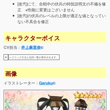
[改弐]にて、合戦中の伏兵の特技説明文の不備を修
正 ※性能に変更はございません
[改弐]の伏兵のレベルの上限が適正な値となってい
ない不具合を修正
キャラクターボイス
CV担当：
井上麻里奈
▼
←クリックすると台詞一覧が表示されます。
画像
イラストレーター：
Garuku