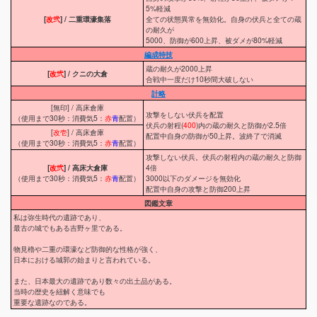
5%軽減
[
改弐
] / 二重環濠集落
全ての状態異常を無効化。自身の伏兵と全ての蔵
の耐久が
5000、防御が600上昇、被ダメが80%軽減
編成特技
蔵の耐久が2000上昇
[
改弐
] / クニの大倉
合戦中一度だけ10秒間大破しない
計略
[無印] / 高床倉庫
攻撃をしない伏兵を配置
（使用まで30秒：消費気5：
赤
青
配置）
伏兵の射程(
400
)内の蔵の耐久と防御が2.5倍
[
改壱
] / 高床倉庫
配置中自身の防御が50上昇。波終了で消滅
（使用まで30秒：消費気5：
赤
青
配置）
攻撃しない伏兵。伏兵の射程内の蔵の耐久と防御
[
改弐
] / 高床大倉庫
4倍
（使用まで30秒：消費気5：
赤
青
配置）
3000以下のダメージを無効化
配置中自身の攻撃と防御200上昇
図鑑文章
私は弥生時代の遺跡であり、
最古の城でもある吉野ヶ里である。
物見櫓や二重の環濠など防御的な性格が強く、
日本における城郭の始まりと言われている。
また、日本最大の遺跡であり数々の出土品がある。
当時の歴史を紐解く意味でも
重要な遺跡なのである。