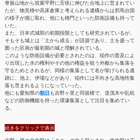
脊振山地から筑紫平野に舌状に伸びた台地上に営まれてい
たが、物見櫓や高床倉庫と考えられる遺構からは邪馬台国
の様子が感じ取れ、他にも櫓門といった防衛設備も持って
いた。
また、日本式城郭の初期段階としても研究されているが、
そもそも城とは「土から成る」が語源であり、土を盛って
囲った区画が最初期の城と理解されている。
このような防衛設備が必要とされたのは、稲作の普及によ
り出現した水の権利やその他の権益を狙う外敵から集落を
守るためとされるが、同様の集落として名が挙げられる遺
跡に、池上、伊場などがあり、稲作には不向きな高地性集
落も営まれるようになっていった。
他にも愛知県の
朝日
も吉野ヶ里と同規模で、逆茂木や乱杭
などの防御機能を持った環濠集落として注目を集めてい
る。
続きをクリックで表示