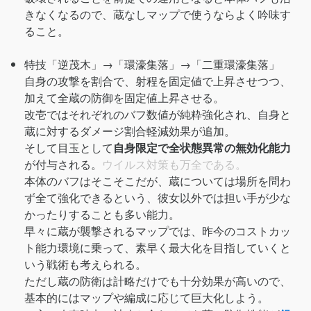
きなくなるので、蔵なしマップで使うならよく吟味す
ること。
特技「逆茂木」→「環濠集落」→「二重環濠集落」
自身の攻撃を割合で、射程を固定値で上昇させつつ、
加えて全蔵の防御を固定値上昇させる。
改壱ではそれぞれのバフ数値が純粋強化され、自身と
蔵に対するダメージ割合軽減効果が追加。
そして目玉として
自身限定で全状態異常の無効化能力
が付与される。
ウイルス対策も万全である。
本体のバフはそこそこだが、蔵については場所を問わ
ず全て強化できるという、彼女以外では担い手が少な
かったりすることも多い能力。
早々に蔵が襲撃されるマップでは、昨今のコストカッ
ト能力環境に乗って、素早く最大化を目指していくと
いう戦術も考えられる。
ただし蔵の防衛は計略だけでも十分効果が高いので、
基本的にはマップや編成に応じて巨大化しよう。