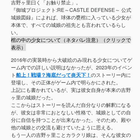
吉野ヶ里曰く「お触り禁止」。
『御城プロジェクト:RE～CASTLE DEFENSE～ 公式
城娘図録』によれば、球体の甕棺に入っている少女が
本体で、すべての城娘の祖先とも言われているらし
い。
棺の中の少女について（ネタバレ注意）（クリックで
表示）
2016年の実装時から大破絵のみ現れる少女についてゲ
ーム内での詳しい説明はなかったが、2023年のイベン
ト
船上！戦場？海底だって炎天下！
のストーリー内に
登場し、その正体がゲーム内で明らかにされた。
上記にも書かれているが、実は彼女自身が本来の吉野
ヶ里の城娘だった。
ここからはストーリーを読んだ自分なりの解釈になる
が、彼女は非常におとなしい性格で、城娘としての自
分に自信を持つことが出来なかった。そのため、殿や
他の城娘との交流も避けていたように思える。
もう一人の吉野ヶ里ことカラクリ娘は、そんな彼女の