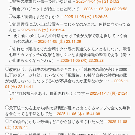
雑魚の攻撃じゃ傷一つ付かない蔵 --
2025-11-04 (火) 21:24:52
御倉プロジェクトが始まったと聞いて --
2025-11-05 (水) 03:28:52
蔵娘の実装はまだですか？ --
2025-11-05 (水) 15:26:36
範囲異様に広い上に設置も一つじゃなのかこれ、何処に向かってる
んだ --
2025-11-05 (水) 19:31:24
更に倉に柳生ちゃんの計略をかけて倉が反撃で敵を倒していく新
時代の訪れ --
2025-11-05 (水) 23:11:39
あれだけ頭抱えてた倉壊すクソ弓の貫通矢をモノともしない、等活
七層のカマイタチの攻撃も難なくいなす超倉爆誕の瞬間である（笑い
が止まらんくなったわｗ） --
2025-11-05 (水) 23:38:28
改弐伏兵、合戦中の特技効果テキストが「射程内の蔵が受ける3000
以下のダメージ無効」じゃなくて「配置後、10秒間自身の射程内の蔵
が大破しない」になってるのが不具合なのか正常なのか･･･ --
2025-11-
04 (火) 22:14:41
11/11お知らせあり、修正されたようです --
2025-11-17 (月) 21:24:
07
天下統一の右上から緑の爆弾魔が延々と出てくるマップで全ての爆弾
を食らっても平然としてた --
2025-11-06 (木) 15:41:08
この頭のおかしい数値はどこからはじき出されたんだ --
2025-11-08
(土) 10:19:44
最大化して伏兵置いたら、『蔵：防御600x4=2400 ＆ 被ダメ80%カッ