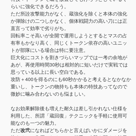
らいに強化できるだろう。
ただ所詮攻撃能力がなく、蔵強化を除くと本体の強化
か弾除けの二つしかなく、個体戦闘力の高い刀には正
直言って効率で劣りがち。
回転率こそ高いが全開で運用しようとするとマスの占
有率もかなり高く、同じくトークン依存の高いユニッ
トが部隊にいる場合は特に要注意。
巨大化にコストを割きづらいマップでは一考の余地が
あが、再使用時間30秒は相対的に短いだけで実戦では
思っている以上に長い空白である。
攻防＋400を得るのにも60秒かかると考えるとなかなか
重いし、トークンの物持ちも本体の特技あってなので
微妙に噛み合わないのも悩ましい。
なお効果解除後も増えた耐久は差し引かれない仕様を
利用した、所謂「蔵回復」テクニックを手軽に使用可
能なのも一つの魅力。
ただ
改弐
になればどちらかと言えばいかにダメージを