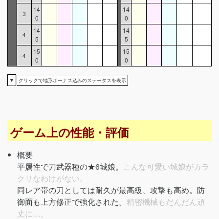
14
14
3
0
0
14
14
4
5
5
15
15
4
0
0
▼
クリックで地形ボーナス込みのステータスを表示
ゲーム上の性能・評価
概要
平属性で刀武器種の★6城娘。
こんな可愛い城娘がカラ
クリなわけがない。
同レア帯の刀としては耐久が最高級、攻撃も高め。防
御面も上方修正で強化された。
精密機械もだんだん頑
丈に…。