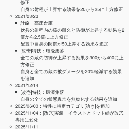
修正
自身の射程が上昇する効果を20から25に上方修正
2021/03/23
計略：高床倉庫
伏兵の射程内の蔵の耐久と防御が上昇する効果を2
倍から2.5倍に上方修正
配置中自身の防御が50上昇する効果を追加
[改壱]特技：環濠集落
全ての蔵の防御が上昇する効果を300から400に上
方修正
自身と全ての蔵の被ダメージを20%軽減する効果
を追加
2021/12/14
[改壱]特技：環濠集落
自身の全ての状態異常を無効化する効果を追加
2025/06/03：特性に特定カテゴリ[幼き]を追加
2025/11/04：[改弐]実装 イラストとドット絵が改弐
専用に変化
2025/11/11