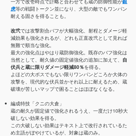
一方で改壱時点で計略と合わせても蔵の防御性能が
銀
虎
等の戦闘トークン並になり、大型の敵でもワンパン
耐える固さを得ることも。
改弐
では攻撃割合バフが大幅強化、射程とダメージ軽
減効果も強化されるが、どれも正直改弐として見れば
無難で順当な強化。
最大の強化点はやはり蔵防御強化。既存のバフ強化は
当然として、耐久値の固定値強化の追加に加えて、
自
伏兵と蔵に限りダメージ軽減80％
を得る。
よほどの大ボスでもない限りワンパンどころか大体の
攻撃を、現代的な伏兵並かそれ以上に耐えるため、蔵
破壊が苦しいマップで困ることはほぼなくなる。
編成特技「クニの大倉」
蔵の耐久が固定値で強化されるうえ、一度だけ10秒大
破しない効果を得る。
この大破しない効果はテキスト上で改行されているた
め主語がぼやけているが、対象は蔵のみ。