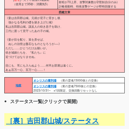
射程が70上昇、攻撃対象数が2増加(自分のみ)
（使用まで35秒：消費気5）
計略発動時、特殊攻撃ゲージが即時回復する
図鑑文章
《妾は吉田郡山城。元就が尼子に背きし後、
強かなる毛利の礎を築き上げた城》
私は吉田郡山城。謀反人の幼き息子を助け、
三代に渡って見守ったあの子の城。
《妾が目を配り、策を弄せば、
ぬしの治世は盤石なものとなろうが──》
ただし……ひとつだけお願いが。
幼き城娘たちを、『私たち』に
近づけてはなりませぬ。
目にも、耳にも入らぬよう……何卒お部屋は遠くに。
あぁ百万一心、百万一心……！
オシリスの審判場
（黄の霊魂15000個との交換）
地獄
オシリスの審判場
（黄の霊魂7500個との交換）
2023/10/31~ ※1回限定、交換回数リセットなし
ステータス一覧(クリックで展開)
［裏］吉田郡山城/ステータス