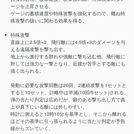
ージを上昇させる。
ゲージの蓄積速度や特殊攻撃を強化するので、概ね特
殊攻撃の扱いに関わる効果を得る。
特殊攻撃
直線上に2.5倍×3、飛行敵には4.5倍×3のダメージを与
える遠隔攻撃を撃ち出す。
地上から進行する群れや強敵に撃ち込む他、飛行敵に
対しては強力な一撃となり、近接が苦手とする敵にも
強く出られる。
発動に必要な攻撃回数は20回。2連続攻撃を1セットと
すると10セット。計略中は半減(10回/5セット)される。
弾の当たり判定は広めだが、癖のある撃ち出し方で真
上や真下にいる敵には外しやすい。
時計に例えると10時10分を基準とし、そこから離れる
ほどその基準に引っ張られるように当たり判定が予告
線からズレていく。