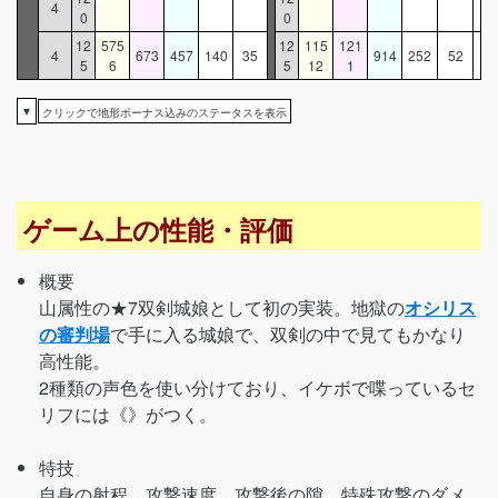
4
0
0
12
575
12
115
121
4
673
457
140
35
914
252
52
5
6
5
12
1
▼
クリックで地形ボーナス込みのステータスを表示
ゲーム上の性能・評価
概要
山属性の★7双剣城娘として初の実装。地獄の
オシリス
の審判場
で手に入る城娘で、双剣の中で見てもかなり
高性能。
2種類の声色を使い分けており、イケボで喋っているセ
リフには《》がつく。
特技
自身の射程、攻撃速度、攻撃後の隙、特殊攻撃のダメ