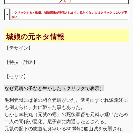
←クリックすると御嬢、城娘画像が表示されます。見たくない人はクリックしないで下
▼
さい。
城娘の元ネタ情報
【デザイン】
【特技・計略】
【セリフ】
なぜ元綱の子など生かした（クリックで表示）
毛利元就には弟の相合元綱がいた。武勇にすぐれ源義経に
も例えられ、共に戦った事もあった。
しかし幸松丸（元就の甥）の死後家督を元就が継いだため
二人の関係が悪化、尼子家に内通したとされる。
元就の配下の志道広良率いる300騎に船山城を夜襲され、