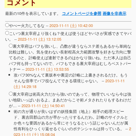
コメント
最新の10件を表示しています。
コメントページを参照
画像を非表示
やべー火力してるな --
2023-11-11 (土) 10:42:00
こいつ裏太宰府より強くね？使えば使うほどヤバさが実感できてヤバ
い。 --
2023-11-11 (土) 13:12:05
裏大宰府はバフも強いし、凸数が違うならステ差もあるから単純な
比較は難しい。気を使わない長射程高火力範囲攻撃を好きな方向に撃
てるのと、計略使えば連射できるのはかなり強いね。ただ本人は自己
バフ何も持ってないので、バフもできる裏大宰府はむしろベストパー
トナー --
2023-11-11 (土) 13:53:55
攻バフ30%なんて裏坂本や裏淀の計略に上書きされるだけ。もう
そんな倍率でバフ役なんてできる環境じゃない。 --
2023-11-11
(土) 14:29:18
裏大宰府は術高火力だから強いのであって、物理でいいなら今は強
い地獄いっぱいおるよ。まあだからこそ術メタされたりもするわけだ
が… --
2023-11-11 (土) 14:50:41
術の方が通りが良いはずの妖怪集団（地上）相手の処理スピー
ド、裏吉田郡山の方が早かったりするんだわ。計略のサイクルと
か色々な要因があるから常にそうなるという話じゃないんだが属
性有利をひっくり返せるぐらいのポテンシャルは持っている。 --
2
023-11-11 (土) 15:08:04