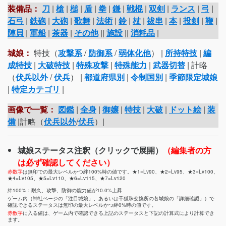
装備品：
刀
|
槍
|
槌
|
盾
|
拳
|
鎌
|
戦棍
|
双剣
|
ランス
|
弓
|
石弓
|
鉄砲
|
大砲
|
歌舞
|
法術
|
鈴
|
杖
|
祓串
|
本
|
投剣
|
鞭
|
陣貝
|
軍船
|
茶器
|
その他
||
施設
||
消耗品
|
城娘：
特技（
攻撃系
/
防御系
/
弱体化他
） |
所持特技
|
編
成特技
|
大破特技
|
特殊攻撃
|
特殊能力
|
武器切替
| 計略
（
伏兵以外
/
伏兵
） |
都道府県別
|
令制国別
|
季節限定城娘
|
特定カテゴリ
|
画像で一覧：
図鑑
|
全身
|
御嬢
|
特技
|
大破
|
ドット絵
|
装
備
|計略（
伏兵以外
/
伏兵
）|
城娘ステータス注釈（クリックで展開）
（編集者の方
は必ず確認してください）
赤数字
は無印での最大レベルかつ絆100%時の値です。★1=Lv90、★2=Lv95、★3=Lv100、
★4=Lv105、★5=Lv110、★6=Lv115、★7=Lv120
絆100%：耐久、攻撃、防御の能力値が10.0%上昇
ゲーム内（神社ページの「注目城娘」、あるいは千狐珠交換所の各城娘の「詳細確認」）で
確認できるステータスは無印の最大レベルかつ絆0%時の値です。
赤数字
に入る値は、ゲーム内で確認できる上記のステータスと下記の計算式により計算でき
ます。