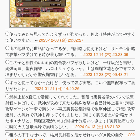
使ってみたら思ってたよりずっと強かった。何より特使が当てやすく
て使いやすい。 --
2023-12-08 (金) 23:02:27
山の地獄でお世話になってるが、自計略も使えるけど、リヒテン計略
で攻撃バフ受けてる時が最も輝いてる。 --
2023-12-14 (木) 20:23:06
この子と相性のいい山の割合攻バフが欲しいけど、一線級だと吉野、
絢爛岡豊、聖夜鞠智、ハロオリュぐらいか。山は絢爛立花とかで青マス
埋まりがちだから聖夜鞠智ほしいなあ。 --
2023-12-28 (木) 09:43:21
ずっと使ってなかったけど、使って強さ実感。こいつ無料配布ってあ
りがたいわ。 --
2024-01-21 (日) 14:40:26
武神上杉&直江で活躍してくれました。普段は裏長谷堂のバフで攻撃
射程を伸ばして、武神が攻めて来たら特殊攻撃→自己計略上書きで特殊
攻撃ゲージが一瞬で満タン→再度裏長谷堂計略で攻撃伸ばして特殊攻撃
連射、の流れで武神も葬ってくれました。(同じく裏長谷堂の計略かけ
たポエナリと、絢爛立花がいれば回復十分追いつきます) 実質配布なの
に瞬間火力は最高峰で素晴らしい。 --
2024-04-13 (土) 18:21:32
狙うの下手なせいで、結局長射程を活かせれないダメ殿の自分 --
202