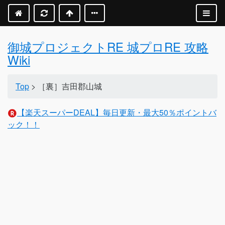
御城プロジェクトRE 城プロRE 攻略
Wiki
Top
> ［裏］吉田郡山城
【楽天スーパーDEAL】毎日更新・最大50％ポイントバ
ック！！