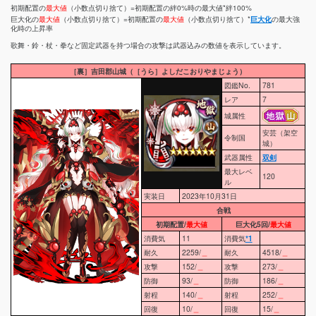
初期配置の
最大値
（小数点切り捨て）=初期配置の絆0%時の最大値*絆100%
巨大化の
最大値
（小数点切り捨て）=初期配置の
最大値
（小数点切り捨て）*
巨大化
の最大強
化時の上昇率
歌舞・鈴・杖・拳など固定武器を持つ場合の攻撃は武器込みの数値を表示しています。
［裏］吉田郡山城（［うら］よしだこおりやまじょう）
図鑑No.
781
レア
7
城属性
安芸（架空
令制国
城）
武器属性
双剣
最大レベ
120
ル
実装日
2023年10月31日
合戦
初期配置/
最大値
巨大化5回/
最大値
消費気
11
消費気
*1
耐久
2259/
＿
耐久
4518/
＿
攻撃
152/
＿
攻撃
273/
＿
防御
93/
＿
防御
186/
＿
射程
140/
＿
射程
252/
＿
回復
10/
＿
回復
15/
＿