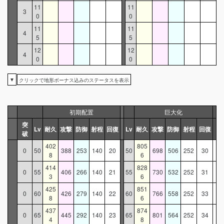
11
11
3
0
0
11
11
4
5
5
12
12
4
0
0
▼
クリックで地形ボーナス込みのステータスを表示
初期配置
巨大化
突
Lv
耐久
攻撃
防御
射程
回復
Lv
耐久
攻撃
防御
射程
回復
破
402
805
0
50
388
253
140
20
50
698
506
252
30
8
6
414
828
0
55
406
266
140
21
55
730
532
252
31
3
6
425
851
0
60
426
279
140
22
60
766
558
252
33
8
6
437
874
0
65
445
292
140
23
65
801
564
252
34
4
8