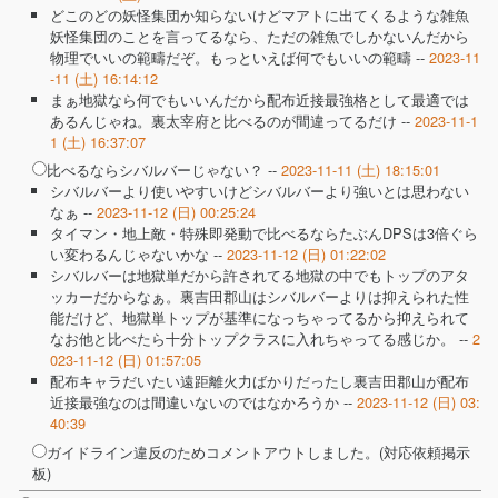
どこのどの妖怪集団か知らないけどマアトに出てくるような雑魚
妖怪集団のことを言ってるなら、ただの雑魚でしかないんだから
物理でいいの範疇だぞ。もっといえば何でもいいの範疇 --
2023-11
-11 (土) 16:14:12
まぁ地獄なら何でもいいんだから配布近接最強格として最適では
あるんじゃね。裏太宰府と比べるのが間違ってるだけ --
2023-11-1
1 (土) 16:37:07
比べるならシバルバーじゃない？ --
2023-11-11 (土) 18:15:01
シバルバーより使いやすいけどシバルバーより強いとは思わない
なぁ --
2023-11-12 (日) 00:25:24
タイマン・地上敵・特殊即発動で比べるならたぶんDPSは3倍ぐら
い変わるんじゃないかな --
2023-11-12 (日) 01:22:02
シバルバーは地獄単だから許されてる地獄の中でもトップのアタ
ッカーだからなぁ。裏吉田郡山はシバルバーよりは抑えられた性
能だけど、地獄単トップが基準になっちゃってるから抑えられて
なお他と比べたら十分トップクラスに入れちゃってる感じか。 --
2
023-11-12 (日) 01:57:05
配布キャラだいたい遠距離火力ばかりだったし裏吉田郡山が配布
近接最強なのは間違いないのではなかろうか --
2023-11-12 (日) 03:
40:39
ガイドライン違反のためコメントアウトしました。(対応依頼掲示
板)