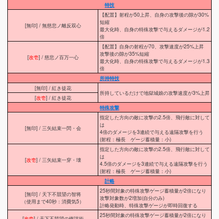
特技
【配置】射程が50上昇、自身の攻撃後の隙が30%
短縮
[無印] / 無慈悲ノ離反双心
最大化時、自身の特殊攻撃で与えるダメージが1.2
倍
【配置】自身の射程が70、攻撃速度が25%上昇
攻撃後の隙が35%短縮
[
改壱
] / 慈悲ノ百万一心
最大化時、自身の特殊攻撃で与えるダメージが1.3
倍
所持特技
[無印] / 紅き徒花
所持しているだけで地獄城娘の攻撃速度が3%上昇
[
改壱
] / 紅き徒花
特殊攻撃
指定した方向の敵に攻撃の2.5倍、飛行敵に対して
は
[無印] / 三矢結束一閃・会
4倍のダメージを3連続で与える遠隔攻撃を行う
(射程：極長 ゲージ蓄積量：小)
指定した方向の敵に攻撃の2.5倍、飛行敵に対して
は
[
改壱
] / 三矢結束一穿・壊
4.5倍のダメージを3連続で与える遠隔攻撃を行う
(射程：極長 ゲージ蓄積量：小)
計略
25秒間対象の特殊攻撃ゲージ蓄積量が2倍になり
[無印] / 天下不競望の智将
攻撃対象数が2増加(自分のみ)
（使用まで40秒：消費気5）
計略発動時、特殊攻撃ゲージが即時回復する
25秒間対象の特殊攻撃ゲージ蓄積量が2倍になり
[
改壱
] / 天下不競望の権謀術