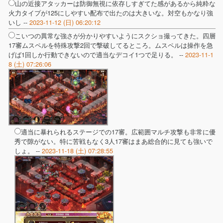
山の近接アタッカーは防御無視に依存しすぎてた感があるから純粋な
火力タイプが125にしやすい配布で出たのは大きいな。対空もかなり強
いし --
2023-11-12 (日) 06:20:12
こいつの異常な強さが分かりやすいようにスクショ撮ってきた。四層
17審ムスペルを特殊攻撃2回で撃破してるところ。ムスペルは操作を急
げば1回しか行動できないので適当なデコイ1つで足りる。 --
2023-11-1
8 (土) 07:26:06
適当に暴れられるステージでの17審。広範囲マルチ攻撃も非常に優
秀で隙がない。特に苦戦もなく3人17審はまあ総合的に見ても強いで
しょ。 --
2023-11-18 (土) 07:28:55