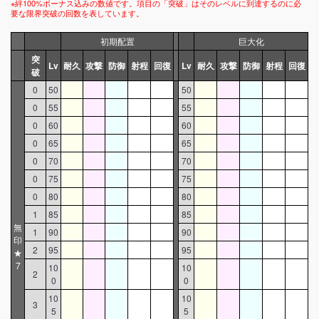
※絆100%ボーナス込みの数値です。項目の「突破」はそのレベルに到達するのに必
要な限界突破の回数を表しています。
初期配置
巨大化
突
Lv
耐久
攻撃
防御
射程
回復
Lv
耐久
攻撃
防御
射程
回復
破
0
50
50
0
55
55
0
60
60
0
65
65
0
70
70
0
75
75
0
80
80
1
85
85
無
1
90
90
印
2
95
95
★
7
10
10
2
0
0
10
10
3
5
5