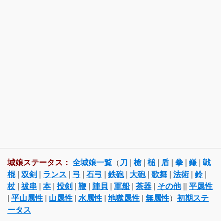
城娘ステータス：
全城娘一覧
（
刀
|
槍
|
槌
|
盾
|
拳
|
鎌
|
戦
棍
|
双剣
|
ランス
|
弓
|
石弓
|
鉄砲
|
大砲
|
歌舞
|
法術
|
鈴
|
杖
|
祓串
|
本
|
投剣
|
鞭
|
陣貝
|
軍船
|
茶器
|
その他
||
平属性
|
平山属性
|
山属性
|
水属性
|
地獄属性
|
無属性
）
初期ステ
ータス