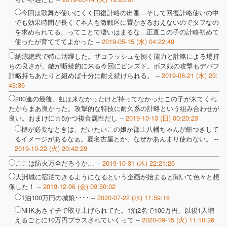
今回は歌舞が使いにくく回復計略の出番…そして回復計略使いの中
でも効果時間が長くて本人も激戦区に置かざるおえないのでタフなの
を求められてる…ってことで凄いはまるな…正直この子の計略初めて
使ったが育てててよかった --
2019-05-15 (水) 04:22:49
納涼絶弐で特に活躍した。ザコラッシュを捌く能力と計略による場持
ちの良さが、敵が断続的に来る今回にピンズド。ボス娘の攻撃もデバフ
計略持ちあたりと組めば十分に耐え続けられる。 --
2019-08-21 (水) 23:
43:36
200連の最後、虹は来なかったけど持ってなかったこの子が来てくれ
たからまあ良かった。攻撃的な特技に耐久系の計略という組み合わせが
良い。おまけに☆5かつ複合属性だし --
2019-10-13 (日) 00:20:23
槌が必要なときは、だいたいこの娘か郡上八幡ちゃんが餅つきして
るイメージがあるなぁ。夏名古屋とか、なぜかあんまり使わない。 --
2019-10-22 (火) 20:42:29
ここは防火万全だろうか… --
2019-10-31 (木) 22:21:26
大洲城に宿泊できるようになるという企画が始まると聞いて色々と想
像した！ --
2019-12-06 (金) 09:50:02
1泊100万円の城娘････ --
2020-07-22 (水) 11:59:16
NHKあさイチで取り上げられてた。1泊2名で100万円、以後1人増
えるごとに10万円プラスされていくって --
2020-09-15 (火) 11:10:26