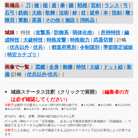
装備品：
刀
|
槍
|
槌
|
盾
|
拳
|
鎌
|
戦棍
|
双剣
|
ランス
|
弓
|
石弓
|
鉄砲
|
大砲
|
歌舞
|
法術
|
鈴
|
杖
|
祓串
|
本
|
投剣
|
鞭
|
陣貝
|
軍船
|
茶器
|
その他
||
施設
||
消耗品
|
城娘：
特技（
攻撃系
/
防御系
/
弱体化他
） |
所持特技
|
編
成特技
|
大破特技
|
特殊攻撃
|
特殊能力
|
武器切替
| 計略
（
伏兵以外
/
伏兵
） |
都道府県別
|
令制国別
|
季節限定城娘
|
特定カテゴリ
|
画像で一覧：
図鑑
|
全身
|
御嬢
|
特技
|
大破
|
ドット絵
|
装
備
|計略（
伏兵以外
/
伏兵
）|
城娘ステータス注釈（クリックで展開）
（編集者の方
は必ず確認してください）
赤数字
は無印での最大レベルかつ絆100%時の値です。★1=Lv90、★2=Lv95、★3=Lv100、
★4=Lv105、★5=Lv110、★6=Lv115、★7=Lv120
絆100%：耐久、攻撃、防御の能力値が10.0%上昇
ゲーム内（神社ページの「注目城娘」、あるいは千狐珠交換所の各城娘の「詳細確認」）で
確認できるステータスは無印の最大レベルかつ絆0%時の値です。
赤数字
に入る値は、ゲーム内で確認できる上記のステータスと下記の計算式により計算でき
ます。