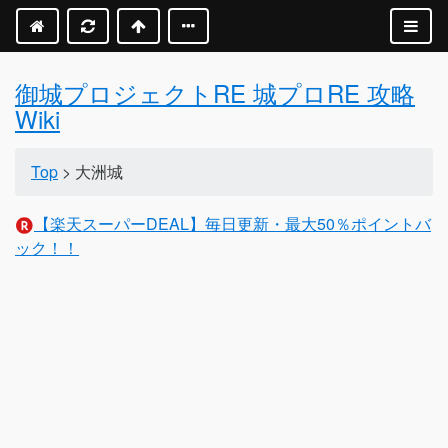
御城プロジェクトRE 城プロRE 攻略
Wiki
Top
> 大洲城
【楽天スーパーDEAL】毎日更新・最大50％ポイントバ
ック！！