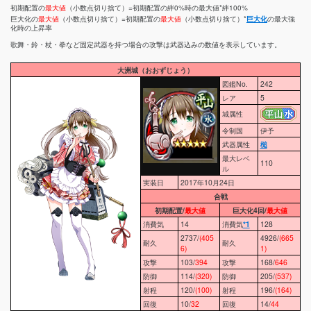
初期配置の
最大値
（小数点切り捨て）=初期配置の絆0%時の最大値*絆100%
巨大化の
最大値
（小数点切り捨て）=初期配置の
最大値
（小数点切り捨て）*
巨大化
の最大強
化時の上昇率
歌舞・鈴・杖・拳など固定武器を持つ場合の攻撃は武器込みの数値を表示しています。
大洲城（おおずじょう）
図鑑No.
242
レア
5
城属性
令制国
伊予
武器属性
槌
最大レベ
110
ル
実装日
2017年10月24日
合戦
初期配置/
最大値
巨大化4回/
最大値
消費気
14
消費気
*1
128
2737/
(405
4926/
(665
耐久
耐久
6)
1)
攻撃
103/
394
攻撃
168/
646
防御
114/
(320)
防御
205/
(537)
射程
120/
(100)
射程
196/
(164)
回復
10/
32
回復
14/
44