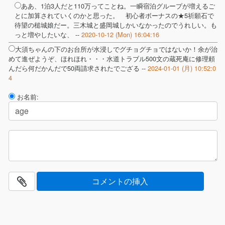
ああ、1泊3人だと110万ってことね。一瞬宿泊グループが増えるご
とに加算されていくのかと思った。 初心者ボーナスの★5祈願石で
待望の槌城娘だー。三木城と盛岡城しかいなかったのでうれしい。も
っと増やしたいな、 --
2020-10-12 (Mon) 16:04:16
大須ちゃんの下のお台所が水浸しでグチョグチョではないか！余が治
めて進ぜようぞ、ほれほれ・・・水道トラブル500文の蔵死庵に修理頼
んだら何だかんだで50両請求されたでござる --
2024-01-01 (月) 10:52:0
4
お名前: