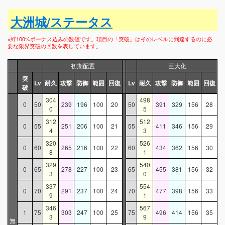
大洲城/ステータス
※絆100%ボーナス込みの数値です。項目の「突破」はそのレベルに到達するのに必
要な限界突破の回数を表しています。
初期配置
巨大化
突
Lv
耐久
攻撃
防御
範囲
回復
Lv
耐久
攻撃
防御
範囲
回復
破
304
498
0
50
239
196
100
20
50
391
329
156
28
0
5
312
512
0
55
251
206
100
21
55
411
346
156
29
4
3
320
526
0
60
265
216
100
22
60
434
362
156
30
8
1
329
540
0
65
278
227
100
23
65
455
381
156
32
3
0
337
554
0
70
291
237
100
24
70
477
398
156
33
9
1
346
567
1
75
303
247
100
25
75
496
414
156
35
3
9
無