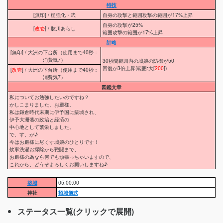
特技
[無印] / 槌強化・弐
自身の攻撃と範囲攻撃の範囲が17%上昇
自身の攻撃が25%
[
改壱
] / 肱川あらし
範囲攻撃の範囲が17%上昇
計略
[無印] / 大洲の下台所（使用まで40秒：
消費気7）
30秒間範囲内の城娘の防御が50
回復が3倍上昇(範囲:大[
200
])
[
改壱
] / 大洲の下台所（使用まで40秒：
消費気7）
図鑑文章
私についてお勉強したいのですね？
かしこまりました、お殿様。
私は鎌倉時代末期に伊予国に築城され、
伊予大洲藩の政治と経済の
中心地として繁栄しました。
で、す、が♪
今はお殿様に尽くす城娘のひとりです！
炊事洗濯お掃除から戦闘まで、
お殿様の為なら何でも頑張っちゃいますので、
これから、どうぞよろしくお願いしますね♪
築城
05:00:00
神社
招城儀式
ステータス一覧(クリックで展開)