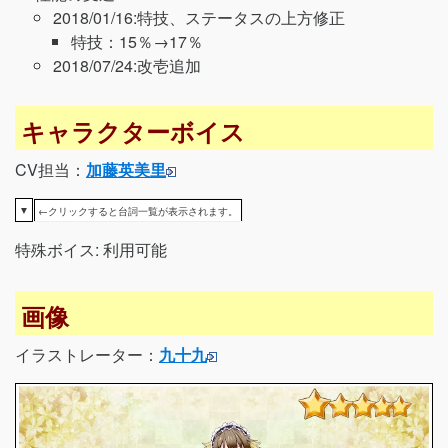
2018/01/16:特技、ステータスの上方修正
特技：15％→17％
2018/07/24:改壱追加
キャラクターボイス
CV担当：
加藤英美里
▼
←クリックすると台詞一覧が表示されます。
特殊ボイス: 利用可能
画像
イラストレーター：
九十九