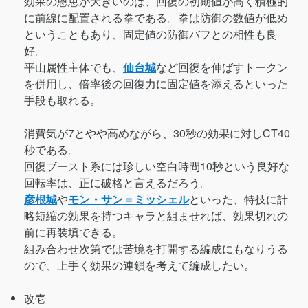
効果の恩恵が大きいのは、回復の初期値が高く積極的
に前線に配置される拳である。拳は防御の数値が低め
ということもあり、固定値の防御バフとの相性も良
好。
平山属性主体でも、
仙台城
など回復を伸ばすトークン
を併用し、倍率後の回復力に固定値を添えるといった
手段も取れる。
消費気が7とやや高めながら、30秒の効果に対しCT40
秒である。
回復ブースト系には珍しい空白時間10秒という良好な
回転率は、正に破格と言えるだろう。
彦根城
や
モン・サン＝ミッシェル
といった、特技に計
略短縮の効果を持つキャラと組ませれば、効果切れの
前に再装填できる。
組み合わせ次第では苦境を打開する編成にもなりうる
ので、上手く効果の連鎖を考えて編成したい。
改壱