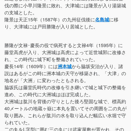
伐の際に小早川隆景に敗れ、大津城には隆景が入り湯築城
の支城とした。
隆景は天正15年（1587年）の九州征伐後に
名島城
に移
り、大津城には戸田勝隆が入り居城とした。
勝隆が文禄･慶長の役で病死すると文禄4年（1595年）に
藤堂高虎が入り、大洲城は高虎によって近世城郭に改修さ
れ、この時代に城下町を整備されていった。
慶長14年（1609年）には
洲本城
から脇坂安治が入り、諸
説はあるがこの時に洲本城の天守が移築され、「大津」の
地名が「大洲」に変わったともされる。
脇坂氏は藤堂氏時代の改修を引き継いで城と城下の整備を
進め、この時代に大洲城はほぼ完成した。
大洲城は肱川を背後の守りとした後ろ堅固な城で、標高約
40メートルの地蔵ヶ嶽に本丸を置いてその周囲を二の丸が
取り囲み、これらが肱川の水を取り込んだ幅広い水堀で守
られていた。
二の丸をL字型に囲む三の丸には武家屋敷が置かれ、その