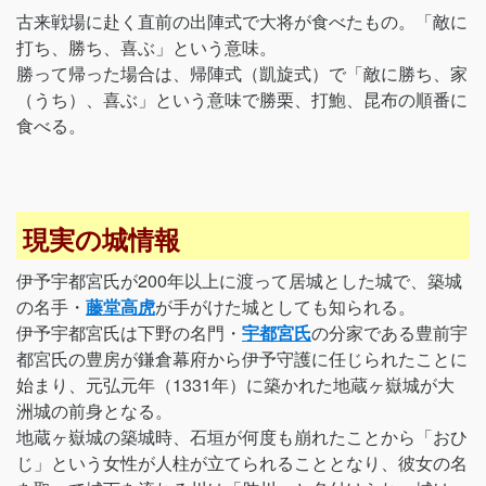
古来戦場に赴く直前の出陣式で大将が食べたもの。「敵に
打ち、勝ち、喜ぶ」という意味。
勝って帰った場合は、帰陣式（凱旋式）で「敵に勝ち、家
（うち）、喜ぶ」という意味で勝栗、打鮑、昆布の順番に
食べる。
現実の城情報
伊予宇都宮氏が200年以上に渡って居城とした城で、築城
の名手・
藤堂高虎
が手がけた城としても知られる。
伊予宇都宮氏は下野の名門・
宇都宮氏
の分家である豊前宇
都宮氏の豊房が鎌倉幕府から伊予守護に任じられたことに
始まり、元弘元年（1331年）に築かれた地蔵ヶ嶽城が大
洲城の前身となる。
地蔵ヶ嶽城の築城時、石垣が何度も崩れたことから「おひ
じ」という女性が人柱が立てられることとなり、彼女の名