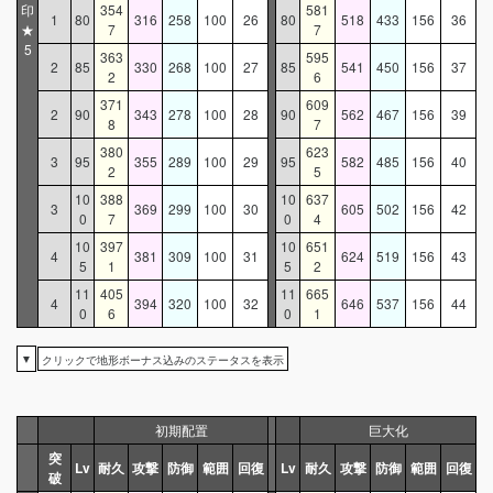
印
354
581
1
80
316
258
100
26
80
518
433
156
36
★
7
7
5
363
595
2
85
330
268
100
27
85
541
450
156
37
2
6
371
609
2
90
343
278
100
28
90
562
467
156
39
8
7
380
623
3
95
355
289
100
29
95
582
485
156
40
2
5
10
388
10
637
3
369
299
100
30
605
502
156
42
0
7
0
4
10
397
10
651
4
381
309
100
31
624
519
156
43
5
1
5
2
11
405
11
665
4
394
320
100
32
646
537
156
44
0
6
0
1
▼
クリックで地形ボーナス込みのステータスを表示
初期配置
巨大化
突
Lv
耐久
攻撃
防御
範囲
回復
Lv
耐久
攻撃
防御
範囲
回復
破