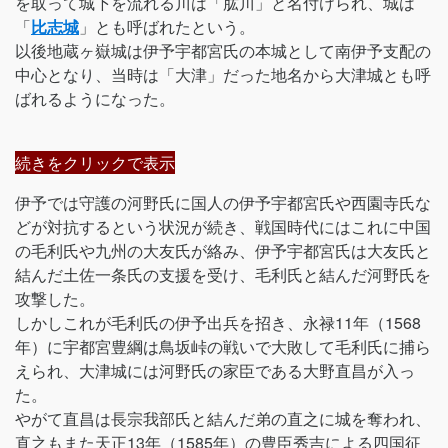
を取って城下を流れる川は「肱川」と名付けられ、城は
「
比志城
」とも呼ばれたという。
以後地蔵ヶ嶽城は伊予宇都宮氏の本城として南伊予支配の
中心となり、当時は「大津」だった地名から大津城とも呼
ばれるようになった。
続きをクリックで表示
伊予では守護の河野氏に国人の伊予宇都宮氏や西園寺氏な
どが対抗するという状況が続き、戦国時代にはこれに中国
の毛利氏や九州の大友氏が絡み、伊予宇都宮氏は大友氏と
結んだ土佐一条氏の支援を受け、毛利氏と結んだ河野氏を
攻撃した。
しかしこれが毛利氏の伊予出兵を招き、永禄11年（1568
年）に宇都宮豊綱は鳥坂峠の戦いで大敗して毛利氏に捕ら
えられ、大津城には河野氏の家臣である大野直昌が入っ
た。
やがて直昌は長宗我部氏と結んだ弟の直之に城を奪われ、
直之もまた天正13年（1585年）の豊臣秀吉による四国征