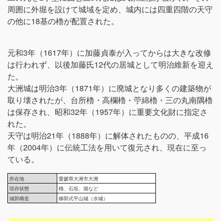
周囲に外堀を設けて城域を定め、城内には四重四階の天守
の他に18基の櫓が配置された。
元和3年（1617年）に加藤貞泰が入ってからは大きな改修
は行われず、以後加藤氏12代の居城として明治維新を迎え
た。
大洲城は明治3年（1871年）に廃城となり多くの建築物が
取り壊されたが、台所櫓・高欄櫓・苧綿櫓・三の丸南隅櫓
は保存され、昭和32年（1957年）に重要文化財に指定さ
れた。
天守は明治21年（1888年）に解体されたものの、平成16
年（2004年）に伝統工法を用いて復元され、現在に至っ
ている。
所在地
愛媛県大洲市大洲
現存状態
櫓、石垣、堀など
城郭構造
梯郭式平山城（水城）