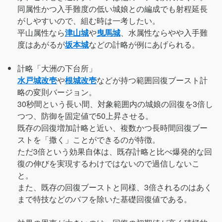
同属性かつ入手難度の低い城娘との編成でも射程延長
がしやすいので、組む時は一考したい。
平山属性なら
津山城
や
曳馬城
、水属性ならやや入手難
度はあがるが
坂本城
などの計略が例にあげられる。
計略「大洲の下台所」
水戸城改壱
や
根城改壱
などが持つ範囲回復ブースト計
略の変則バージョン。
30秒間という長い間、対象範囲内の城娘の回復を3倍し
つつ、防御を固定値で50上昇させる。
既存の回復増加計略と近い、複数かつ長時間回復ブー
ストを「撒く」ことができるのが特徴。
ただ3倍という効果自体は、既存計略と比べ爆発的な回
復の伸びを実現するわけではないので過信しないこ
と。
また、既存の回復ブーストと同様、3倍されるのはあく
まで特技などのバフを除いた基礎回復値である。