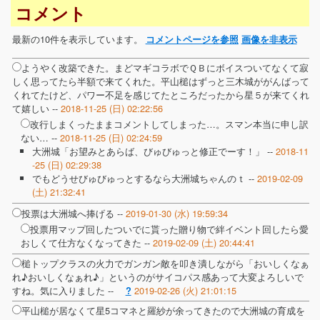
コメント
最新の10件を表示しています。
コメントページを参照
画像を非表示
ようやく改築できた。まどマギコラボでＱＢにボイスついてなくて寂
しく思ってたら半額で来てくれた。平山槌はずっと三木城ががんばって
くれてたけど、パワー不足を感じてたところだったから星５が来てくれ
て嬉しい --
2018-11-25 (日) 02:22:56
改行しまくったままコメントしてしまった…。スマン本当に申し訳
ない… --
2018-11-25 (日) 02:24:59
大洲城「お望みとあらば、びゅびゅっと修正でーす！」 --
2018-11
-25 (日) 02:29:38
でもどうせびゅびゅっとするなら大洲城ちゃんのｔ --
2019-02-09
(土) 21:32:41
投票は大洲城へ捧げる --
2019-01-30 (水) 19:59:34
投票用マップ回したついでに貰った贈り物で絆イベント回したら愛
おしくて仕方なくなってきた --
2019-02-09 (土) 20:44:41
槌トップクラスの火力でガンガン敵を叩き潰しながら「おいしくなぁ
れ♪おいしくなぁれ♪」というのがサイコパス感あって大変よろしいで
すね。気に入りました --
2019-02-26 (火) 21:01:15
?
平山槌が居なくて星5コマネと羅紗が余ってきたので大洲城の育成を