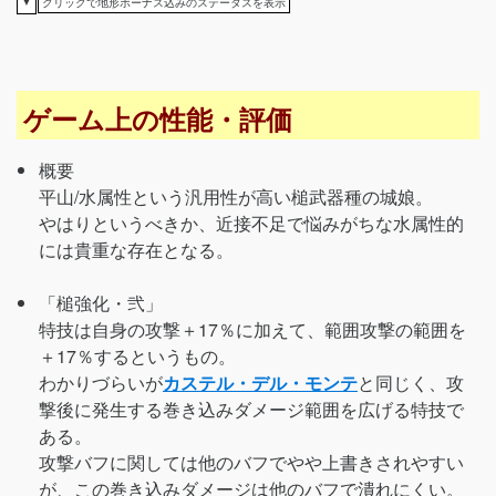
▼
クリックで地形ボーナス込みのステータスを表示
ゲーム上の性能・評価
概要
平山/水属性という汎用性が高い槌武器種の城娘。
やはりというべきか、近接不足で悩みがちな水属性的
には貴重な存在となる。
「槌強化・弐」
特技は自身の攻撃＋17％に加えて、範囲攻撃の範囲を
＋17％するというもの。
わかりづらいが
カステル・デル・モンテ
と同じく、攻
撃後に発生する巻き込みダメージ範囲を広げる特技で
ある。
攻撃バフに関しては他のバフでやや上書きされやすい
が、この巻き込みダメージは他のバフで潰れにくい。