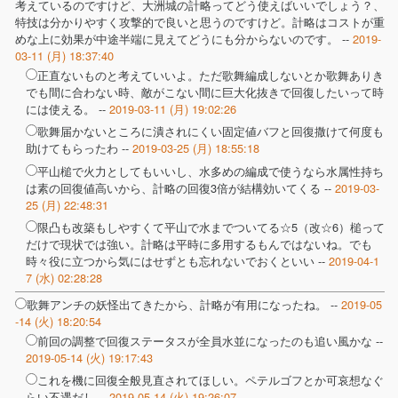
考えているのですけど、大洲城の計略ってどう使えばいいでしょう？、
特技は分かりやすく攻撃的で良いと思うのですけど。計略はコストが重
めな上に効果が中途半端に見えてどうにも分からないのです。 --
2019-
03-11 (月) 18:37:40
正直ないものと考えていいよ。ただ歌舞編成しないとか歌舞ありき
でも間に合わない時、敵がこない間に巨大化抜きで回復したいって時
には使える。 --
2019-03-11 (月) 19:02:26
歌舞届かないところに潰されにくい固定値バフと回復撒けて何度も
助けてもらったわ --
2019-03-25 (月) 18:55:18
平山槌で火力としてもいいし、水多めの編成で使うなら水属性持ち
は素の回復値高いから、計略の回復3倍が結構効いてくる --
2019-03-
25 (月) 22:48:31
限凸も改築もしやすくて平山で水までついてる☆5（改☆6）槌って
だけで現状では強い。計略は平時に多用するもんではないね。でも
時々役に立つから気にはせずとも忘れないでおくといい --
2019-04-1
7 (水) 02:28:28
歌舞アンチの妖怪出てきたから、計略が有用になったね。 --
2019-05
-14 (火) 18:20:54
前回の調整で回復ステータスが全員水並になったのも追い風かな --
2019-05-14 (火) 19:17:43
これを機に回復全般見直されてほしい。ペテルゴフとか可哀想なぐ
らい不遇だし --
2019-05-14 (火) 19:26:07