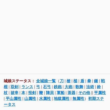
城娘ステータス：
全城娘一覧
（
刀
|
槍
|
槌
|
盾
|
拳
|
鎌
|
戦
棍
|
双剣
|
ランス
|
弓
|
石弓
|
鉄砲
|
大砲
|
歌舞
|
法術
|
鈴
|
杖
|
祓串
|
本
|
投剣
|
鞭
|
陣貝
|
軍船
|
茶器
|
その他
||
平属性
|
平山属性
|
山属性
|
水属性
|
地獄属性
|
無属性
）
初期ステ
ータス