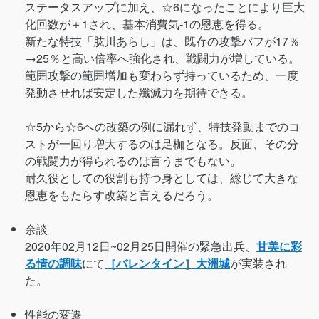
ステータスアップに加え、☆6になったことにより巨大
化回数が＋1され、基本消費気-1の恩恵を得る。
新たな特技「肱川あらし」は、既存の攻撃バフが17％
→25％と高い倍率へ強化され、戦闘力が増している。
範囲攻撃の範囲増加も変わらず持っているため、一度
発動させれば安定した殲滅力を期待できる。
☆5から☆6への改築の例に漏れず、特技発動までのコ
ストが一回り増大するのは足枷となる。反面、その分
の戦闘力が得られるのは言うまでもない。
耐久役としての役割も持つ身としては、総じて大きな
恩恵をもたらす改築と言えるだろう。
余談
2020年02月12日~02月25日開催の緊急出兵、
甘美に彩
る情の調味
にて
［バレンタイン］大洲城
が実装され
た。
性能の変遷