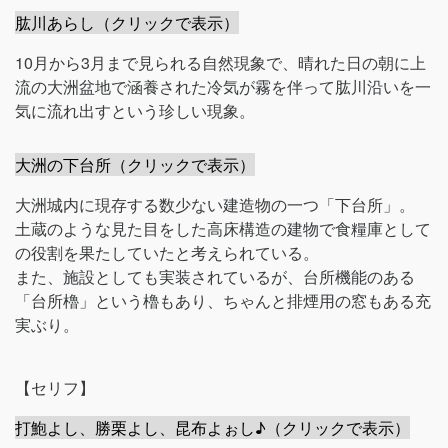
肱川あらし（クリックで表示）
10月から3月まで見られる自然現象で、晴れた日の朝に上
流の大洲盆地で涵養された冷気が霧を伴って肱川沿いを一
気に流れ出すという珍しい現象。
大洲の下台所（クリックで表示）
大洲城内に現存する数少ない建造物の一つ「下台所」。
土蔵のような見た目をした高床構造の建物で食糧庫として
の役割を果たしていたと考えられている。
また、施設としても実装されているが、台所機能のある
「台所櫓」という櫓もあり、ちゃんと排煙用の窓もある充
実ぶり。
【セリフ】
打鮑よし、勝栗よし、昆布よぉし♪（クリックで表示）