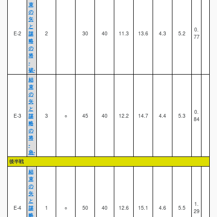
束
の
矢
と
0.
E-2
謀
2
30
40
11.3
13.6
4.3
5.2
77
略
の
将
-
破-
結
束
の
矢
と
0.
E-3
謀
3
○
45
40
12.2
14.7
4.4
5.3
84
略
の
将
-
急-
後半戦
結
束
の
矢
と
1.
E-4
謀
1
○
50
40
12.6
15.1
4.6
5.5
29
略