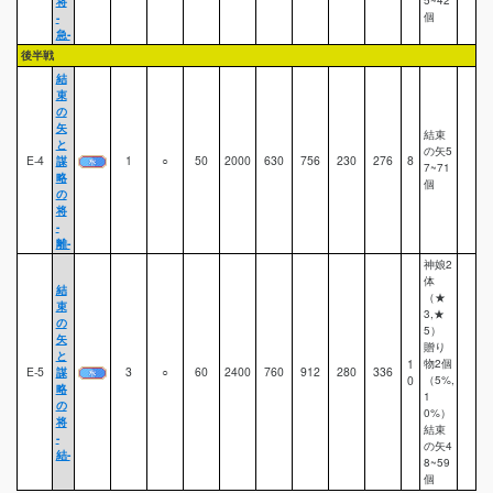
将
-
個
急-
後半戦
結
束
の
矢
結束
と
の矢5
E-4
謀
1
○
50
2000
630
756
230
276
8
7~71
略
個
の
将
-
離-
神娘2
体
結
（★
束
3,★
の
5）
矢
贈り
と
1
物2個
E-5
謀
3
○
60
2400
760
912
280
336
0
（5%,
略
1
の
0%）
将
結束
-
の矢4
結-
8~59
個