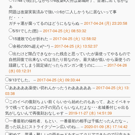
ぁ
問題は改築実装済みで強い☆6が二人しかうちに居ないって事
だ・・・
ガチャ運が腐ってるのはどうにもならぬ --
2017-04-24 (月) 23:20:58
5/51でした(怒) --
2017-04-25 (火) 08:53:32
15連敗で心が折れた --
2017-04-25 (火) 12:58:02
余裕の50%超えv(^ｰ^) --
2017-04-25 (火) 13:52:37
出たけど限凸できなかった残念と思っていたが薬使ってやるもので
自然回復で出来ないのは当たり前なのか。最大値が低いから薬使うの
躊躇してしまう固定値だったらガンガン使うのに…… --
2017-04-26
(水) 03:12:31
9/13でした。 --
2017-04-25 (火) 09:33:44
あああああ薬使い切れんかったうわあああああ --
2017-04-25 (火) 13:
03:38
このイベの復刻ちょい前くらいから始めたのもあって、あとイベキャ
ラで残ってるのはこの子の完凸くらいなんだよな･･･名城番付じゃ出る
気がしないんで再復刻おなしゃす --
2019-11-27 (水) 14:51:39
一番最初の犠牲者、もとい、一番最初の相手は千狐だったんだな～。
思った以上にストライクゾーン広いのね… --
2020-01-09 (木) 17:14:42
初めて、普通・難しいの両モードをすべてクリアできたので記念カキ