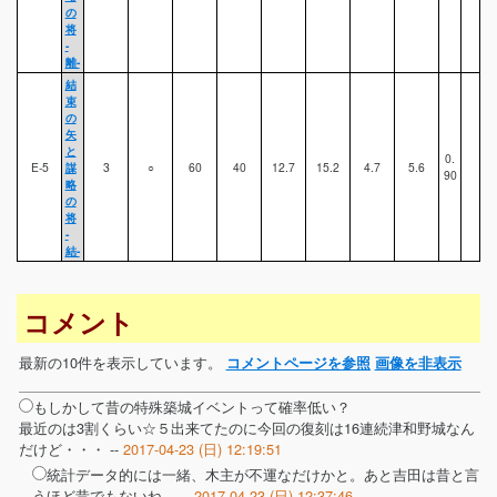
の
将
-
離-
結
束
の
矢
と
0.
E-5
謀
3
○
60
40
12.7
15.2
4.7
5.6
90
略
の
将
-
結-
コメント
最新の10件を表示しています。
コメントページを参照
画像を非表示
もしかして昔の特殊築城イベントって確率低い？
最近のは3割くらい☆５出来てたのに今回の復刻は16連続津和野城なん
だけど・・・ --
2017-04-23 (日) 12:19:51
統計データ的には一緒、木主が不運なだけかと。あと吉田は昔と言
うほど昔でもないね。 --
2017-04-23 (日) 12:37:46