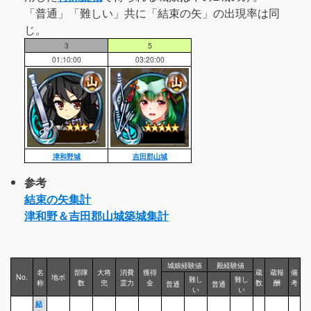
「普通」「難しい」共に「結束の矢」の出現率は同
じ。
3
5
01:10:00
03:20:00
津和野城
吉田郡山城
参考
結束の矢集計
津和野＆吉田郡山城築城集計
城娘経験値
殿経験値
名
部隊
大将
消費
獲得
蔵
蔵報
備
No.
地ボ
難し
難し
称
数
兜
霊力
金
数
酬
考
普通
普通
い
い
結