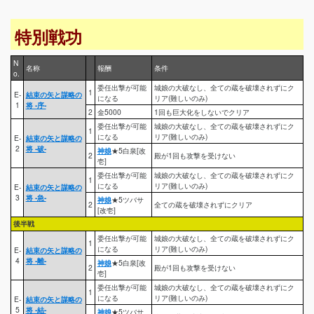
特別戦功
N
名称
報酬
条件
o.
委任出撃が可能
城娘の大破なし、全ての蔵を破壊されずにク
1
E-
結束の矢と謀略の
になる
リア(難しいのみ)
1
将 -序-
2
金5000
1回も巨大化をしないでクリア
委任出撃が可能
城娘の大破なし、全ての蔵を破壊されずにク
1
になる
リア(難しいのみ)
E-
結束の矢と謀略の
2
将 -破-
神娘
★5白泉[改
2
殿が1回も攻撃を受けない
壱]
委任出撃が可能
城娘の大破なし、全ての蔵を破壊されずにク
1
になる
リア(難しいのみ)
E-
結束の矢と謀略の
3
将 -急-
神娘
★5ツバサ
2
全ての蔵を破壊されずにクリア
[改壱]
後半戦
委任出撃が可能
城娘の大破なし、全ての蔵を破壊されずにク
1
になる
リア(難しいのみ)
E-
結束の矢と謀略の
4
将 -離-
神娘
★5白泉[改
2
殿が1回も攻撃を受けない
壱]
委任出撃が可能
城娘の大破なし、全ての蔵を破壊されずにク
1
になる
リア(難しいのみ)
E-
結束の矢と謀略の
5
将 -結-
神娘
★5ツバサ