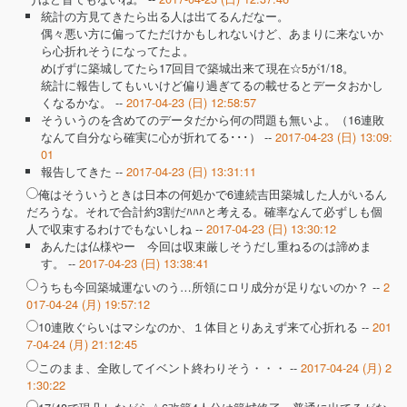
統計の方見てきたら出る人は出てるんだなー。
偶々悪い方に偏ってただけかもしれないけど、あまりに来ないか
ら心折れそうになってたよ。
めげずに築城してたら17回目で築城出来て現在☆5が1/18。
統計に報告してもいいけど偏り過ぎてるの載せるとデータおかし
くなるかな。 --
2017-04-23 (日) 12:58:57
そういうのを含めてのデータだから何の問題も無いよ。（16連敗
なんて自分なら確実に心が折れてる･･･） --
2017-04-23 (日) 13:09:
01
報告してきた --
2017-04-23 (日) 13:31:11
俺はそういうときは日本の何処かで6連続吉田築城した人がいるん
だろうな。それで合計約3割だﾊﾊﾊと考える。確率なんて必ずしも個
人で収束するわけでもないしね --
2017-04-23 (日) 13:30:12
あんたは仏様やー 今回は収束厳しそうだし重ねるのは諦めま
す。 --
2017-04-23 (日) 13:38:41
うちも今回築城運ないのう…所領にロリ成分が足りないのか？ --
2
017-04-24 (月) 19:57:12
10連敗ぐらいはマシなのか、１体目とりあえず来て心折れる --
201
7-04-24 (月) 21:12:45
このまま、全敗してイベント終わりそう・・・ --
2017-04-24 (月) 2
1:30:22
17/48で現凸しながら☆6改築4人分は築城終了、普通に出てるがな