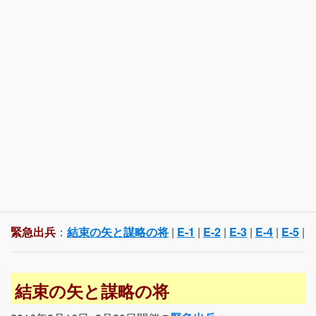
緊急出兵
：
結束の矢と謀略の将
|
E-1
|
E-2
|
E-3
|
E-4
|
E-5
|
結束の矢と謀略の将