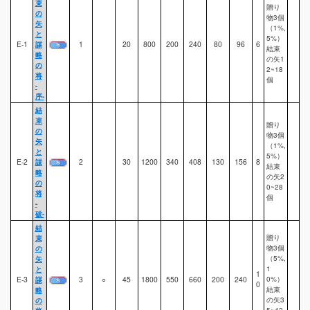
束
贈り
の
物3個
矢
（1%,
と
5%）
E-1
謀
1
20
800
200
240
80
96
6
結束
略
の矢1
の
2~18
将
個
-
序-
結
束
贈り
の
物3個
矢
（1%,
と
5%）
E-2
謀
2
30
1200
340
408
130
156
8
結束
略
の矢2
の
0~28
将
個
-
破-
結
束
贈り
の
物3個
矢
（5%,
と
1
1
E-3
謀
3
○
45
1800
550
660
200
240
0%）
0
略
結束
の
の矢3
5~42