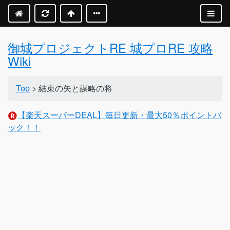
御城プロジェクトRE 城プロRE 攻略
Wiki
Top
> 結束の矢と謀略の将
【楽天スーパーDEAL】毎日更新・最大50％ポイントバ
ック！！