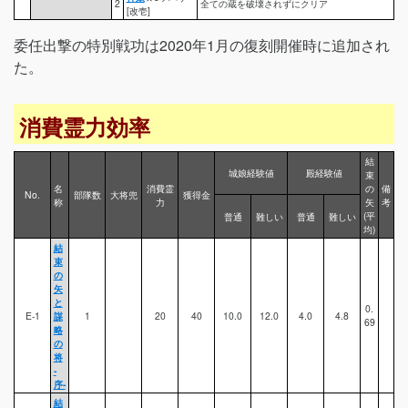
2
全ての蔵を破壊されずにクリア
[改壱]
委任出撃の特別戦功は2020年1月の復刻開催時に追加され
た。
消費霊力効率
結
城娘経験値
殿経験値
束
名
消費霊
の
備
No.
部隊数
大将兜
獲得金
称
力
矢
考
(平
普通
難しい
普通
難しい
均)
結
束
の
矢
と
0.
E-1
謀
1
20
40
10.0
12.0
4.0
4.8
69
略
の
将
-
序-
結