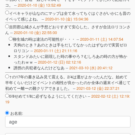
コ。 --
2020-01-10 (金) 13:52:49
イベキャラが山なのにマップは全て水ってちぐはぐさがいかにも昔の
イベって感じよね。 --
2020-01-10 (金) 15:04:36
吉田郡山城さんが予想どおりすぎて安心した。さすが合法ロリコンさ
ん --
2020-01-10 (金) 22:55:00
柳生城の時は違法の可能性が・・・ --
2020-01-11 (土) 14:07:54
天狗のとき？あのときは手をだしてなかったはずなので実質ゼロ
ロリコン --
2020-01-11 (土) 21:11:16
スタンドみたいに顕現した時の事やろ？むしろあの時の方が怖か
ったわｗｗ --
2020-01-12 (日) 02:12:16
誘拐の共犯者なんだけどなあ --
2021-03-10 (水) 20:41:12
↑の17年の書き込み見て震える。2/4は運がよかったんだな。始めて
半年くらいだけどイベントの相性が良かったのか全体の週末イベ通じて
初めてー離ーの難クリアできました。 --
2021-03-12 (金) 22:37:21
0/8せめて1/8に必ずなるようにしてください --
2022-02-12 (土) 12:19:
19
お名前: