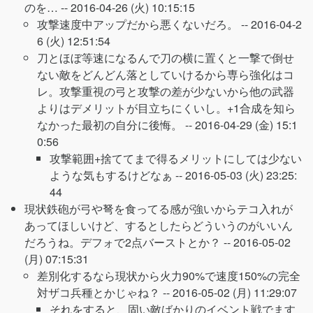
のを… --
2016-04-26 (火) 10:15:15
攻撃速度中アップだから悪くないだろ。 --
2016-04-2
6 (火) 12:51:54
刀とほぼ等速になるんで刀の横に置くと一撃で倒せ
ない敵をどんどん落としていけるから専ら強化はコ
レ。攻撃重視の弓と攻撃の差が少ないから他の武器
よりはデメリットが目立ちにくいし。+1合成を知ら
なかった最初の自分に後悔。 --
2016-04-29 (金) 15:1
0:56
攻撃範囲+捨ててまで得るメリットにしては少ない
ような気もするけどなぁ --
2016-05-03 (火) 23:25:
44
現状鉄砲が弓や弩を食ってる感が強いからテコ入れが
あってほしいけど、するとしたらどういうのがいいん
だろうね。デフォで2点バーストとか？ --
2016-05-02
(月) 07:15:31
差別化するなら現状から火力90%で速度150%の完全
対ザコ兵種とかじゃね？ --
2016-05-02 (月) 11:29:07
それをすると、固い敵ばかりのイベント戦でます