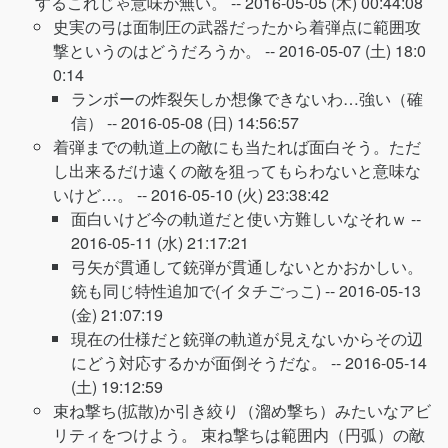
するこれじゃ意味が無い。 --
2016-05-05 (木) 00:44:08
史実の弓は面制圧の武器だったから着弾点に範囲攻
撃というのはどうだろうか。 --
2016-05-07 (土) 18:0
0:14
ランボーの炸裂矢しか想像できないわ…強い（確
信） --
2016-05-08 (日) 14:56:57
着弾までの軌道上の敵にも当たれば面白そう。ただ
し出来るだけ遠くの敵を狙ってもらわないと意味な
いけど…。 --
2016-05-10 (火) 23:38:42
面白いけど今の軌道だと使い方難しいなそれｗ --
2016-05-11 (水) 21:17:21
弓矢が貫通して銃弾が貫通しないとかおかしい。
銃も同じ特性追加で(イタチごっこ) --
2016-05-13
(金) 21:07:19
現在の仕様だと銃弾の軌道が見えないからその辺
にどう対応するかが面倒そうだな。 --
2016-05-14
(土) 19:12:59
束ね撃ち(拡散)か引き絞り（溜め撃ち）みたいなアビ
リティをつけよう。 束ね撃ちは範囲内（円弧）の敵