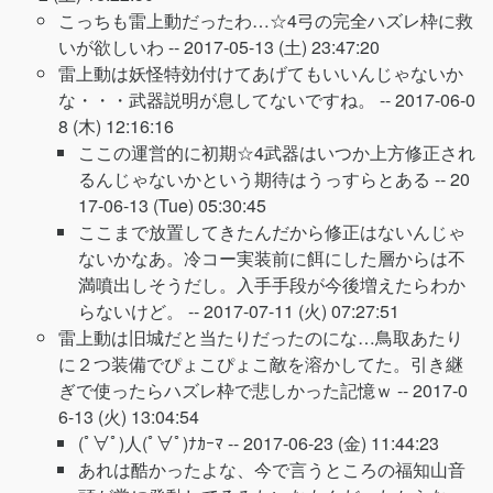
こっちも雷上動だったわ…☆4弓の完全ハズレ枠に救
いが欲しいわ --
2017-05-13 (土) 23:47:20
雷上動は妖怪特効付けてあげてもいいんじゃないか
な・・・武器説明が息してないですね。 --
2017-06-0
8 (木) 12:16:16
ここの運営的に初期☆4武器はいつか上方修正され
るんじゃないかという期待はうっすらとある --
20
17-06-13 (Tue) 05:30:45
ここまで放置してきたんだから修正はないんじゃ
ないかなあ。冷コー実装前に餌にした層からは不
満噴出しそうだし。入手手段が今後増えたらわか
らないけど。 --
2017-07-11 (火) 07:27:51
雷上動は旧城だと当たりだったのにな…鳥取あたり
に２つ装備でぴょこぴょこ敵を溶かしてた。引き継
ぎで使ったらハズレ枠で悲しかった記憶ｗ --
2017-0
6-13 (火) 13:04:54
(ﾟ∀ﾟ)人(ﾟ∀ﾟ)ﾅｶｰﾏ --
2017-06-23 (金) 11:44:23
あれは酷かったよな、今で言うところの福知山音