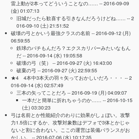
雷上動が2本ってどういうことなの…… --
2016-09-09
(金) 01:07:13
旧城だったら歓喜する引きなんだろうけどね…… --
2
016-09-10 (土) 21:51:52
破壊の弓とかいう最強クラスの名前 --
2016-09-12 (月)
06:59:55
鉄球のパチもんだろ？エクスカリパーみたいなもん
だ --
2016-09-14 (水) 19:05:58
破壊の弓（笑） --
2016-09-27 (火) 16:43:00
破棄の弓 --
2016-09-27 (火) 22:59:55
★4 4本中3本天の羽々矢っておかしいだろ・・・ --
2
016-09-14 (水) 02:57:49
三本の矢ってことだろ --
2016-09-19 (月) 04:09:07
一本だと簡単に折れちゃうのか…… --
2016-10-15
(土) 03:30:23
弓は名前とか性能紹介のわりに効果がしょぼい。攻撃
力1.5倍にするか、攻撃対象数はデフォで3体とかじゃ
ないと割に合わない。ここの運営は装備バランスがお
かしい。 --
2016-07-06 (水) 10:17:35