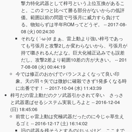
撃力特化武器として梓弓という上位互換があるこ
と。この２つと比べて勝る部分がないからの低評
価。範囲以前の問題で弓張月に威力すら負けて
る。物知らずは半年ROMってどうぞ。 --
2017-08-
08 (火) 00:24:30
それな ( ´-ω-)σ まぁ、雷上動より強い梓弓であっ
ても弓張月と攻撃2しか変わらないから、弓張月が
持て囃されるんだよな。巨大化補正込みでも誤差
だし。攻撃2差より範囲10差の方が大きい。 --
201
7-08-08 (火) 00:44:19
今では修正のおかげでバランスよくなって良い印
象。天の羽々矢では微妙に確殺できず1発多くなる時
に出番です！ --
2017-10-04 (水) 11:43:39
梓弓だの雷上動だのクソ武器引かされて辛い さっさ
と武器選ばせるシステム実装しろよと --
2016-12-04
(日) 18:45:06
前世じゃ雷上動は究極武器だったのに今じゃ草生え
るゴミ --
2016-12-17 (土) 16:14:02
旧の武器を残そうとするのはいいけど、ここまで