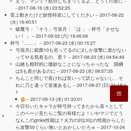
えっ、マジで？処分しちまってるよ、とっくの昔に -
-
2017-08-16 (水) 23:52:25
雷上動きたけど妖怪特攻にしてください --
2017-08-22
(火) 16:40:51
破魔弓：「そう」弓張月：「は 」：梓弓「させな
い！ 」 --
2017-09-02 (六) 19:45:06
梓弓「……」 --
2017-08-23 (水) 00:15:27
弓張月に範囲10も劣ってるのに2しか攻撃に差がない
ってやる気有るの、君？ --
2017-08-23 (水) 04:54:49
山姥も相対的に微妙なことになっちゃったな 国綱
は5も差があるのに --
2017-08-23 (水) 08:57:35
ちんこと同じで長ければ良いって訳じゃないし、そ
れに刀と違って攻速あるし --
2017-08-27 (日) 21:15:1
1
--
2017-09-13 (水) 01:33:01
今日引いたキャラが梓弓持ってきたから喜々として
このページ見たらご覧の有様だよ！いやマジでどう
×
なんこのgmks性能は？火力の2位3位の性能からした
ら攻撃50ぐらい無いとおかしいだろｗ --
2017-10-24