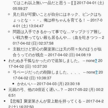
てはこれ以上無い一品だと思う -- [[ ]]
2017-04-01 (土)
05:59:27
見た目が可愛いことが自分にはネック、ピンクはち
ょっとな・・・。俺は梓ちゃんを育てる！ --
2017-0
4-01 (土) 13:04:47
問題は入手できるかって事でな…マップクリア難し
い戦力整ってない殿も居るんや…（血を吐きつつ --
2
017-04-02 (日) 02:37:58
主観だけど肝心の聚楽第には天の羽々矢のほうが似
合うってのが残念 --
2017-04-02 (日) 04:08:19
わたぬき千狐なかったので追加しました。 --
none
?
20
17-04-02 (日) 10:37:30
弓ページだったの削除しました、。、、 --
none
?
20
17-04-02 (日) 10:38:37
かわいい --
2017-04-03 (月) 23:30:18
元就の弓、他の3倍近く遅い...？ --
2017-05-22 (月) 00:2
6:51
【悲報】聚楽第さんが雷上動を持ってくる --
2017-04-2
2 (土) 16:22:50