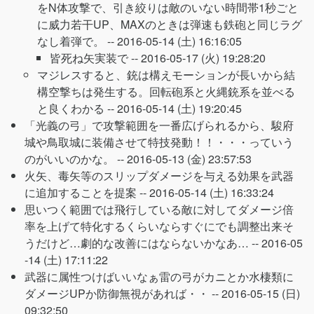
をN体攻撃で、引き絞りは敵のいない時間帯1秒ごと
に威力若干UP、MAXのときは弾速も鉄砲と同じラグ
なし着弾で。 --
2016-05-14 (土) 16:16:05
皆死ね矢実装で --
2016-05-17 (火) 19:28:20
マジレスすると、銃は構えモーションが長いから結
構空撃ちは発生する。回転砲系と火縄銃系を並べる
と良くわかる --
2016-05-14 (土) 19:20:45
「光義の弓」で攻撃範囲を一番広げられるから、駿府
城や鳥取城に装備させて特技発動！！・・・っていう
のがいいのかな。 --
2016-05-13 (金) 23:57:53
火矢、毒矢等のスリップダメージを与える効果を武器
に追加することを提案 --
2016-05-14 (土) 16:33:24
思いつく範囲では飛行している敵に対してダメージ倍
率を上げて特化するくらいならすぐにでも調整出来そ
うだけど…劇的な改善にはならないかなあ… --
2016-05
-14 (土) 17:11:22
武器に属性つけばいいなぁ雷の弓がカニとか水棲類に
ダメージUPか防御無視があれば・・ --
2016-05-15 (日)
09:32:50