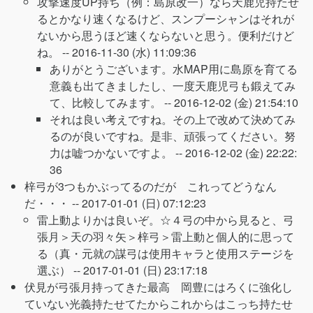
攻撃速度UP持ち（例：島原改一）なら天鹿児持たせ
るとかなり速くなるけど、スンプーシャンはそれが
ないから思うほど速くならないと思う。便利だけど
ね。 --
2016-11-30 (水) 11:09:36
ありがとうございます。水MAP用に島原を育てる
意義も出てきましたし、一度天鹿児弓も鍛えてみ
て、比較してみます。 --
2016-12-02 (金) 21:54:10
それは良い考えですね。その上で改めて決めてみ
るのが良いですね。是非、頑張ってください。努
力は嘘つかないですよ。 --
2016-12-02 (金) 22:22:
36
梓弓が3つもかぶってるのだが これってどうなん
だ・・・ --
2017-01-01 (日) 07:12:23
雷上動よりかは良いぞ。☆４弓の中から見ると、弓
張月＞天の羽々矢＞梓弓＞雷上動と個人的に思って
る（真・元就の謀弓は使用キャラと使用ステージを
選ぶ） --
2017-01-01 (日) 23:17:18
伏見が弓張月持ってきた最高 岡豊にはろくに強化し
ていない光義持たせてたからこれからはこっち持たせ