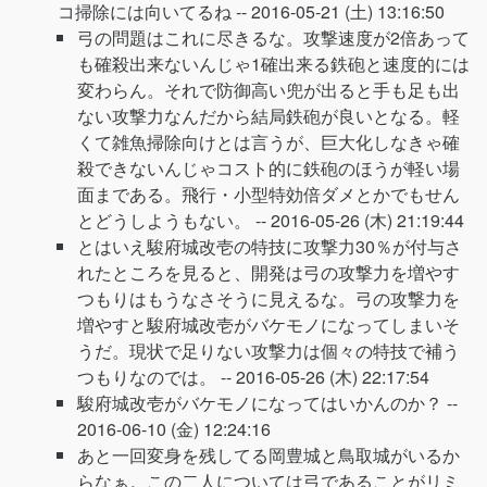
コ掃除には向いてるね --
2016-05-21 (土) 13:16:50
弓の問題はこれに尽きるな。攻撃速度が2倍あって
も確殺出来ないんじゃ1確出来る鉄砲と速度的には
変わらん。それで防御高い兜が出ると手も足も出
ない攻撃力なんだから結局鉄砲が良いとなる。軽
くて雑魚掃除向けとは言うが、巨大化しなきゃ確
殺できないんじゃコスト的に鉄砲のほうが軽い場
面まである。飛行・小型特効倍ダメとかでもせん
とどうしようもない。 --
2016-05-26 (木) 21:19:44
とはいえ駿府城改壱の特技に攻撃力30％が付与さ
れたところを見ると、開発は弓の攻撃力を増やす
つもりはもうなさそうに見えるな。弓の攻撃力を
増やすと駿府城改壱がバケモノになってしまいそ
うだ。現状で足りない攻撃力は個々の特技で補う
つもりなのでは。 --
2016-05-26 (木) 22:17:54
駿府城改壱がバケモノになってはいかんのか？ --
2016-06-10 (金) 12:24:16
あと一回変身を残してる岡豊城と鳥取城がいるか
らなぁ。この二人については弓であることがリミ