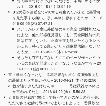
弓で轟雷弓だけでないんだけど、本当に出るのか
ね？ --
2016-04-18 (月) 13:54:19
★2武器を遠近全て+10する程集めたが未だに轟雷弓
を見た事すら無い。ほ、本当に存在するのか…？ --
2
016-05-05 (木) 07:47:21
というかレア度以外破壊の弓と完全に同性能なん
だよな。他の武器種見渡しても、完全同性能の武
器は存在しないし、正直実在を疑いたくなるレベ
ル…もし持ってる殿がいたら画像提供願えないだ
ろうか。 --
2016-05-05 (木) 07:52:38
そもそも存在してないのにこのページ作ったやつ
が旧の名残で間違えただけなような気がする --
20
16-05-13 (金) 06:30:58
雷上動弱くなったな、追加効果ないのに追加効果あり
の装備より火力低いやん --
2016-04-21 (木) 18:42:56
昔が強すぎただけなんや・・・ 弓は武器が本体と
か言われてたし --
2016-04-22 (金) 15:59:28
☆６娘の好感度100にして持ってきたのが天の羽々矢…
ただでさえ微妙な弓の中でよりにもよって一番微妙な