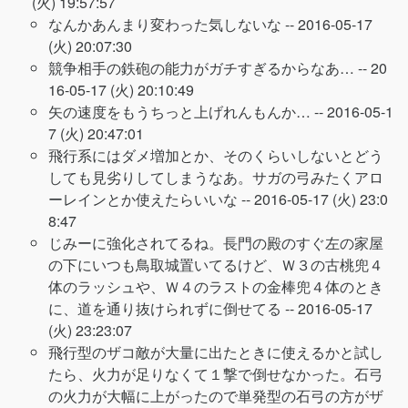
(火) 19:57:57
なんかあんまり変わった気しないな --
2016-05-17
(火) 20:07:30
競争相手の鉄砲の能力がガチすぎるからなあ… --
20
16-05-17 (火) 20:10:49
矢の速度をもうちっと上げれんもんか… --
2016-05-1
7 (火) 20:47:01
飛行系にはダメ増加とか、そのくらいしないとどう
しても見劣りしてしまうなあ。サガの弓みたくアロ
ーレインとか使えたらいいな --
2016-05-17 (火) 23:0
8:47
じみーに強化されてるね。長門の殿のすぐ左の家屋
の下にいつも鳥取城置いてるけど、Ｗ３の古桃兜４
体のラッシュや、Ｗ４のラストの金棒兜４体のとき
に、道を通り抜けられずに倒せてる --
2016-05-17
(火) 23:23:07
飛行型のザコ敵が大量に出たときに使えるかと試し
たら、火力が足りなくて１撃で倒せなかった。石弓
の火力が大幅に上がったので単発型の石弓の方がザ