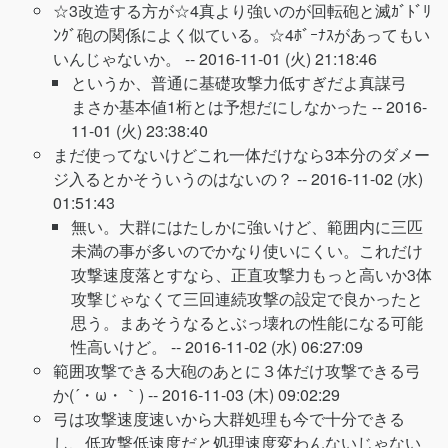
☆3改造する方が☆4真より強いのが回転砲と滅ｶﾞﾄﾞﾘ
ﾝｸﾞ砲の関係によく似ている。☆4ﾎﾞｰﾅｽがあってもい
いんじゃないか。 --
2016-11-01 (火) 21:18:46
というか、普通に基礎攻撃力低すぎだよ真謀弓
まさか基本値1桁とは予想だにしなかった --
2016-
11-01 (火) 23:38:40
まだ使ってないけどこれ一体だけなら3本分のダメー
ジ入るとかそういうのはないの？ --
2016-11-02 (水)
01:51:43
無い。大群にはたしかに強いけど、範囲内に三匹
未満の事が多いのでかなり使いにくい。これだけ
攻撃速度落とすなら、正直攻撃力もっと高いか3体
攻撃じゃなくて三回連続攻撃の設定で良かったと
思う。まあそうなるとぶっ壊れの性能になる可能
性高いけど。 --
2016-11-02 (水) 06:27:09
範囲攻撃できる大砲のあとに３体だけ攻撃できる弓
か(´・ω・｀) --
2016-11-03 (木) 09:02:29
弓は攻撃速度速いから大群処理も今で十分できる
し、低攻撃低速度だと処理速度変わんないじゃない