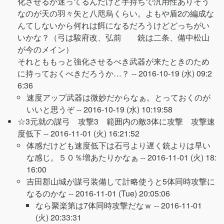
化させるか迷ってるんだけど手持ちで汎用性ありそう
なのが天の羽々矢と八咫烏くらい。よもや盾2の編成な
んてしないから何れは餌になるだろうけどどっちがい
いかな？（弓は駿府改、弘前 銃は二条、備中松山
が今のメイン）
それとももっと強化させるべき武器が来たときのため
に持っておくべきだろうか…？ --
2016-10-19 (水) 09:2
6:36
速度アップ武器は微妙だからなぁ。とっておくのが
いいと思うぞ --
2016-10-19 (水) 10:19:58
☆3元就の謀弓 攻撃3 範囲内の敵3体に攻撃 攻撃速
度低下 --
2016-11-01 (火) 16:21:52
体感だけども速度低下は石弓より遅く銃よりは早い
な感じ。５０％増あたりかなぁ --
2016-11-01 (火) 18:
16:00
吉田郡山城が謀弓装備して計略使うと5体同時攻撃に
なるのかな --
2016-11-01 (Tue) 20:05:06
なら聚楽第は7体同時攻撃だなｗ --
2016-11-01
(火) 20:33:31