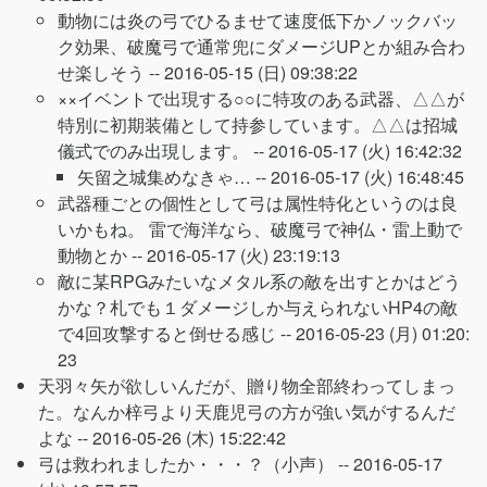
動物には炎の弓でひるませて速度低下かノックバッ
ク効果、破魔弓で通常兜にダメージUPとか組み合わ
せ楽しそう --
2016-05-15 (日) 09:38:22
××イベントで出現する○○に特攻のある武器、△△が
特別に初期装備として持参しています。△△は招城
儀式でのみ出現します。 --
2016-05-17 (火) 16:42:32
矢留之城集めなきゃ… --
2016-05-17 (火) 16:48:45
武器種ごとの個性として弓は属性特化というのは良
いかもね。 雷で海洋なら、破魔弓で神仏・雷上動で
動物とか --
2016-05-17 (火) 23:19:13
敵に某RPGみたいなメタル系の敵を出すとかはどう
かな？札でも１ダメージしか与えられないHP4の敵
で4回攻撃すると倒せる感じ --
2016-05-23 (月) 01:20:
23
天羽々矢が欲しいんだが、贈り物全部終わってしまっ
た。なんか梓弓より天鹿児弓の方が強い気がするんだ
よな --
2016-05-26 (木) 15:22:42
弓は救われましたか・・・？（小声） --
2016-05-17