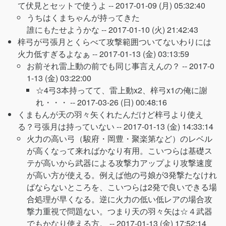
て伏見とセットで使うよ --
2017-01-09 (月) 05:32:40
うちはくまちゃんが持ってきた
誰にもたせようかな --
2017-01-10 (火) 21:42:43
梓弓が弓張月とくらべて攻撃範囲ついてないわりには
火力低すぎるよなぁ --
2017-01-13 (金) 03:13:59
お前それ雷上動の前でも同じ事言えんの？ --
2017-0
1-13 (金) 03:22:00
☆4弓3本持ってて、雷上動x2、梓弓x1の俺に謝
れ・・・ --
2017-03-26 (日) 00:48:16
くまもんが天の羽々矢くれたんだけど梓弓より使え
る？弓張月は持っていない --
2017-01-13 (金) 14:33:14
火力の高い弓（駿府・岡豊・聚楽第など）のレベル
が高くなって来ればかなり有用。こいつらは基礎ス
テが高いから武器による攻撃力アップより攻撃速度
が高い方が使える。例えば他の弓娘が3発撃たなけれ
ばならないところを、こいつらは2発で良いできる場
合処理が早くなる。逆に火力の低い低レアの場合攻
撃力重視で問題ない。つまり天の羽々矢は☆４武器
でもかなり使える方。 --
2017-01-13 (金) 17:52:14