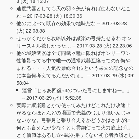
8 (火) 18:15:07
速度武器としても天の羽々矢が有れば使わないねこ
れ --
2017-03-28 (火) 18:30:36
他のに比べて既存の効果で地味だな --
2017-03-28
(火) 22:08:38
せっかくだから攻略以外は聚楽の弓持たせるわ オン
リースキル欲しかった… --
2017-03-28 (火) 22:23:06
他の城娘武器は全て同武器種に限ればオンリーワン
性能貰ってる中で唯一の通常武器互換ってのが悔や
まれる・・・人気投票総合1位という栄誉の記念なの
に本当何考えてるんだかなぁ。 --
2017-03-29 (水) 09:
58:34
運営「じゃあ回復+3のついた弓にしますねー。」
--
2017-03-29 (水) 15:52:38
実際に聚楽難とかで使ってみたけどこれだけ攻速上
がるならほとんどの場面で光義の弓より強いんじゃ
ないかな。弓張月と張り合えるかどうかはさすがに
何とも言えんが少なくとも霊鋼使って火力底上げし
とく価値はあるし☆4武器持ってない初心者救済とし