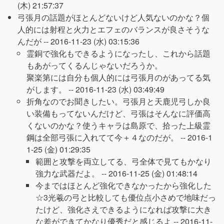
(木) 21:57:37
弓張月の話題がほとんどないけど人気ないのかな？個
人的には射程と火力とエフェのバランスが良さそうな
んだが --
2016-11-23 (水) 03:15:36
霊銅で強化もできるようになったし、これから話題
もあがってくるんじゃないだろうか。
聚楽第には自分も個人的には弓張月のがあってる気
がします。 --
2016-11-23 (水) 03:49:49
折角なのでお聞きしたい。弓張月と天鹿児弓しか良
い装備もってないんだけど、弓張はそんなに評価高
くないのかな？使うキャラは島原で、拾った上級霊
鋼は全部弓張に入れてて今＋４なのだが。 --
2016-1
1-25 (金) 01:29:35
範囲と攻撃を両立してる、弓全体で見てもかなり
強力な武器だよ。 --
2016-11-25 (金) 01:48:14
今まではほとんど強化できなかったから強化した
☆3光羲の弓と比較しても優位点小さめで地味だっ
たけど、強化さえできるようになれば攻撃に大き
な差ができてかなり優秀だと感じるよ --
2016-11-