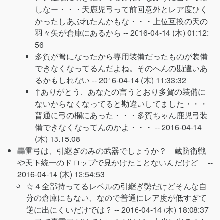
しなー・・・天鹿児弓って前回意外とレア度ひく
かったしあぶれたんかもな・・・上位互換の天の
羽々矢が倉庫にあるから --
2016-04-14 (木) 01:12:
56
多賀が弩になったから専用装備だったものが装備
できなくなってるんだよね。そのへんの勘違いあ
るかもしれない --
2016-04-14 (木) 11:33:32
↑ありがとう、あなたの言うとおり多賀の装備に
ないからなくなってると勘違いしてました・・・
普通に弓の欄にあった・・・多賀ちゃん鹿児弓装
備できなくなってんのかよ・・・ --
2016-04-14
(木) 13:15:08
轟雷弓は、引継ぎのみの武器でしょうか？ 蔵防衛戦
や天下統一のドロップで見かけたことないんだけど… --
2016-04-14 (木) 13:54:53
☆４全部持ってるレベルの引継ぎ勢だけどそんな自
分の倉庫にもない、なので普通にレア度が低すぎて
逆に出にくいだけでは？ --
2016-04-14 (木) 18:08:37