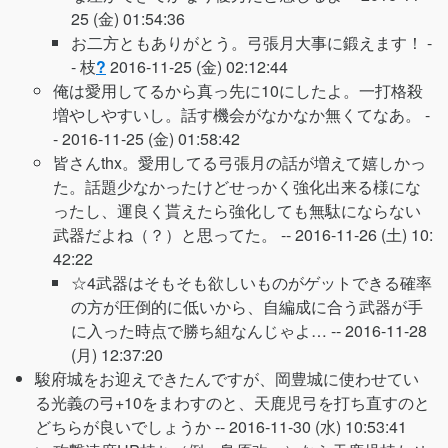
25 (金) 01:54:36
お二方ともありがとう。弓張月大事に鍛えます！ -
-
枝
?
2016-11-25 (金) 02:12:44
俺は愛用してるから真っ先に10にしたよ。一打格殺
増やしやすいし。話す機会がなかなか無くてなあ。 -
-
2016-11-25 (金) 01:58:42
皆さんthx。愛用してる弓張月の話が増えて嬉しかっ
た。話題少なかったけどせっかく強化出来る様にな
ったし、運良く貰えたら強化しても無駄にならない
武器だよね（？）と思ってた。 --
2016-11-26 (土) 10:
42:22
☆4武器はそもそも欲しいものがゲットできる確率
の方が圧倒的に低いから、自編成に合う武器が手
に入った時点で勝ち組なんじゃよ… --
2016-11-28
(月) 12:37:20
駿府城をお迎えできたんですが、岡豊城に使わせてい
る光義の弓+10をまわすのと、天鹿児弓を打ち直すのと
どちらが良いでしょうか --
2016-11-30 (水) 10:53:41