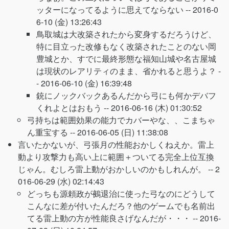
ッターになってるように思えてならない --
2016-0
6-10 (金) 13:26:43
鳥取城は大改築されたから変身するだろうけど、
特に目立った改修もなく改築されたことのない岡
豊城とか、すでに最終形態な福知山城や名古屋城
は現状のレアリティのまま、省かれると思うよ？ -
-
2016-06-10 (金) 16:39:48
銃にノックバックあるんだから弓にも何かデバフ
くれよとはおもう --
2016-06-16 (木) 01:30:52
弓持ちは範囲効果の能力でカバーやな、、こまちゃ
ん重宝する --
2016-06-05 (日) 11:38:08
言いたかないが、弓張月の性能おかしくねえか。雷上
動より攻撃力も高い上に範囲＋ついてる完全上位互換
じゃん。むしろ雷上動がおかしいのかもしれんが。 --
2
016-06-29 (水) 02:14:43
どっちも源頼政が鵺退治に使った弓なのにどうして
こんなに差が付いたんだろ？他のゲームでも名前出
てる雷上動の方が性能良さげなんだが・・・ --
2016-