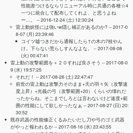
性能差つけるならリニューアル時に共通の各種☆4
一つに統合して配布してくれよ、と思うよね
ー…。 --
2016-12-24 (土) 12:30:24
雷上動妖怪には強いw隠し補正があるのか? --
2017-0
8-07 (月) 23:39:46
コイツ嘘つきだから通報したら↑の木の7枝やん
け。下らない荒らしすんなよな。 --
2017-08-08
(火) 00:47:41
雷上動の攻撃範囲を＋２０すれば良さそう --
2017-08-0
9 (水) 19:57:25
それだ！ --
2017-08-26 (土) 22:47:47
前世の雷上動は攻撃力そのまま+天の羽々矢（攻撃速
度上昇）+光義の弓（攻撃範囲+20）くらいの壊れだ
ったからね。そこまでしろとは言わないけど速度+範
囲の性能にして欲しかったなぁ --
2017-08-27 (日) 20:
30:52
既存武器の性能修正くるみたいだし刀や弓のゴミ武器
がやっと報われるか --
2017-08-16 (水) 23:43:55