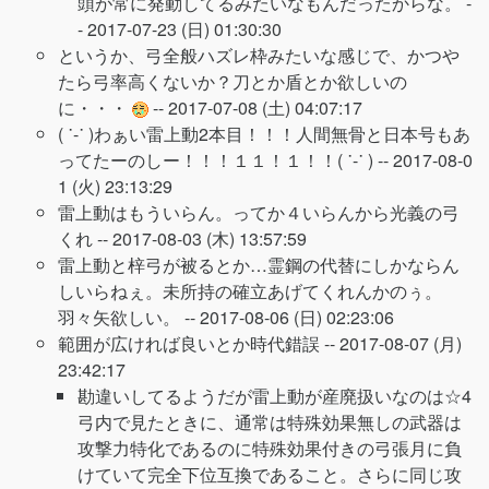
頭が常に発動してるみたいなもんだったからな。 -
-
2017-07-23 (日) 01:30:30
というか、弓全般ハズレ枠みたいな感じで、かつや
たら弓率高くないか？刀とか盾とか欲しいの
に・・・
--
2017-07-08 (土) 04:07:17
( ˙-˙ )わぁい雷上動2本目！！！人間無骨と日本号もあ
ってたーのしー！！！１１！１！！( ˙-˙ ) --
2017-08-0
1 (火) 23:13:29
雷上動はもういらん。ってか４いらんから光義の弓
くれ --
2017-08-03 (木) 13:57:59
雷上動と梓弓が被るとか…霊鋼の代替にしかならん
しいらねぇ。未所持の確立あげてくれんかのぅ。
羽々矢欲しい。 --
2017-08-06 (日) 02:23:06
範囲が広ければ良いとか時代錯誤 --
2017-08-07 (月)
23:42:17
勘違いしてるようだが雷上動が産廃扱いなのは☆4
弓内で見たときに、通常は特殊効果無しの武器は
攻撃力特化であるのに特殊効果付きの弓張月に負
けていて完全下位互換であること。さらに同じ攻