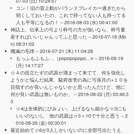
07-03 (日) 10:24:57
コン！旧の雷上動がバランスブレイカー過ぎたから
弱くしておいたの、これで持ってない人も持ってる
人も平等になるの！ --
2016-08-03 (水) 00:41:00
神話上、伝承上の弓より梓弓の方が強いなら、梓弓量
産すればいいじゃんってふと思った --
2016-07-18 (Mo
n) 08:31:02
殲滅の毛球 --
2016-07-21 (木) 11:04:28
もっふもふもふ…（popopopopo…n --
2016-09-19
(月) 14:17:27
☆４の役立たずの武器が溜まって来てて、何を強化し
ようかと悩んだ結果、駿府改壱の為に弓張月の+１０を
目指すのが良いんじゃないかと思ったんだけど、他に
何が良い武器は無いものか。 --
2016-08-22 (月) 03:46:3
3
☆4は全体的にびみょい。上げるなら鎚かな☆3にも
いいのないし 他の武器は☆3＋10で十分と思う --
2
016-08-26 (金) 00:30:01
最近始めて☆6が3人しかいないのに全部弓出たうえ、