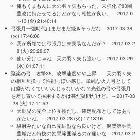
俺もくまもんに天の羽々矢もらった。未強化で80岡
豊改に持たせてるけどかなり相性が良い。 --
2017-0
1-13 (金) 21:40:14
弓張月一強時代はまだまだ続きそうだな --
2017-03-28
(火) 17:46:06
我が所領では弓張月は未実装なんだが？ --
2017-03-2
8 (火) 23:28:07
使い分けじゃね 天の羽々矢も強いし --
2017-03-29
(水) 01:07:11
聚楽の弓 攻撃35、攻撃速度やや上昇 天の羽々矢
の相互互換って性能っぽい感じ。単純な火力弓として
は癖がなくていいんじゃないかな？光義の弓や弓張月
を差し置いて採用するかは甚だ疑問だけど。 --
2017-03
-28 (火) 17:11:52
天鹿児の完全上位互換だし、確定配布としてはあり
がたいね。 --
2017-03-28 (火) 17:18:16
駿府みたいな自己完結型なら良いけど、聚楽第や岡
豊城だと特技の効果範囲減るのが痛いな --
2017-03-2