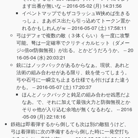
ます出番が無いな --
2016-05-02 (月) 14:31:56
イベントマップでもザコラッシュW挟めば生きる
っしょ。まあボス出たら引っ込めてトークン置か
れるかもしれんがｗ --
2016-05-07 (土) 17:58:11
弓はデフォで複数の敵（３体くらい）を一度に攻撃
可能。弩は一定確率でクリティカルヒット（ダメー
ジ○倍or防御無視）が出る。とかどうだろうか。 --
20
16-05-04 (水) 20:03:21
銃にはノックバックがあるからなぁ。現状、あれと
法術の組み合わせがある限り、銃を使ってしまう。
弓や石弓に一瞬立ち止まる仕様でも付けばまた違う
かも。 --
2016-05-07 (土) 17:20:37
ほんとノックバックと鈍足の組み合わせ凶悪だよ
なあ。で、それに加えて最強火力と防御無視とか
そりゃ他が入り込む余地が無くなるわな。 --
2016
-05-09 (月) 22:18:16
鉄砲は即着弾するから倒しても次は別の敵狙うけど、
弓は着弾前に次の準備するから倒した時に一発空打ち