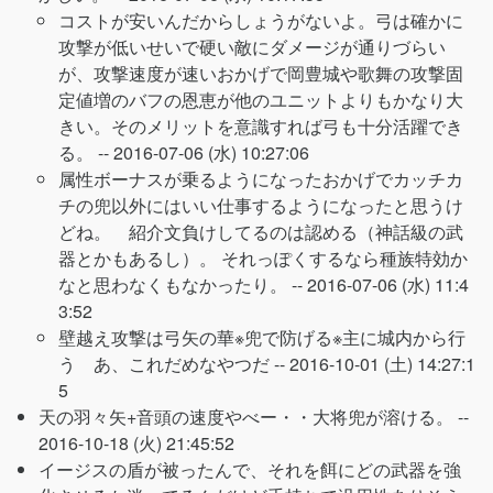
コストが安いんだからしょうがないよ。弓は確かに
攻撃が低いせいで硬い敵にダメージが通りづらい
が、攻撃速度が速いおかげで岡豊城や歌舞の攻撃固
定値増のバフの恩恵が他のユニットよりもかなり大
きい。そのメリットを意識すれば弓も十分活躍でき
る。 --
2016-07-06 (水) 10:27:06
属性ボーナスが乗るようになったおかげでカッチカ
チの兜以外にはいい仕事するようになったと思うけ
どね。 紹介文負けしてるのは認める（神話級の武
器とかもあるし）。 それっぽくするなら種族特効か
なと思わなくもなかったり。 --
2016-07-06 (水) 11:4
3:52
壁越え攻撃は弓矢の華※兜で防げる※主に城内から行
う あ、これだめなやつだ --
2016-10-01 (土) 14:27:1
5
天の羽々矢+音頭の速度やべー・・大将兜が溶ける。 --
2016-10-18 (火) 21:45:52
イージスの盾が被ったんで、それを餌にどの武器を強