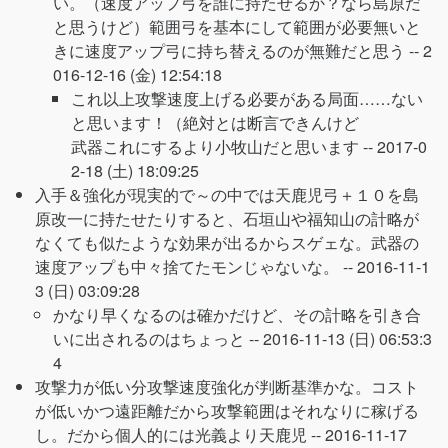
い。（速度アップ弓を誰に持たせるか？なら島原だ
と思うけど）範囲弓を基本にして範囲が必要無いと
きに速度アップ弓に持ち替えるのが無難だと思う --
2
016-12-16 (金) 12:54:18
これ以上攻撃速度上げる必要がある局面……ない
と思います！（絶対とは断言できんけど
武器これにするより小牧山だと思います --
2017-0
2-18 (土) 18:09:25
入手＆強化が現実的で～の中では天鹿児弓＋１０を島
原改一に持たせたりすると、石垣山や福知山の計略が
なくても似たような効果が出るからスゲェな。武器の
速度アップも中々捨てたモンじゃないな。 --
2016-11-1
3 (日) 03:09:28
かなり早くなるのは確かだけど、その計略を引き合
いに出されるのはちょっと --
2016-11-13 (日) 06:53:3
4
攻撃力が低い分攻撃速度強化が判断基準かな。コスト
が低いかつ遠距離だから攻撃範囲はそれなりに稼げる
し。だから個人的には光義より天鹿児 --
2016-11-17