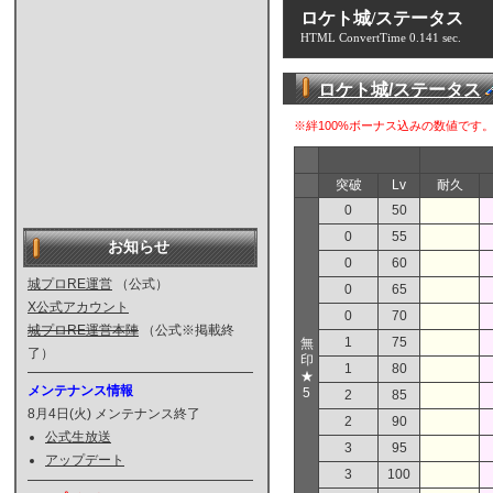
ロケト城/ステータス
HTML ConvertTime 0.141 sec.
ロケト城/ステータス
※絆100%ボーナス込みの数値で
突破
Lv
耐久
0
50
0
55
お知らせ
0
60
城プロRE運営
（公式）
0
65
X公式アカウント
0
70
城プロRE運営本陣
（公式※掲載終
1
75
無
了）
印
1
80
★
メンテナンス情報
5
2
85
8月4日(火) メンテナンス終了
2
90
公式生放送
3
95
アップデート
3
100