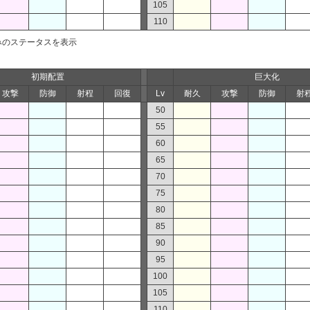
105
110
みのステータスを表示
初期配置
巨大化
攻撃
防御
射程
回復
Lv
耐久
攻撃
防御
射
50
55
60
65
70
75
80
85
90
95
100
105
110