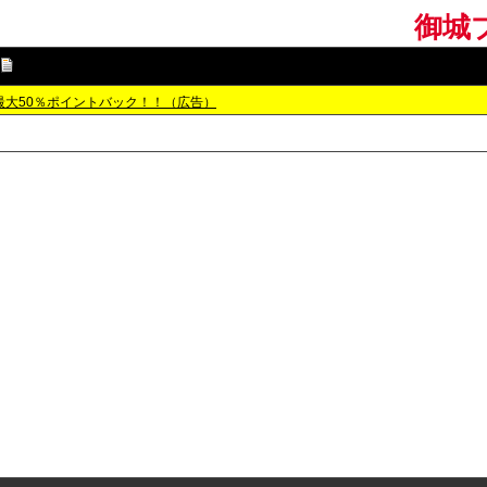
御城プ
最大50％ポイントバック！！（広告）