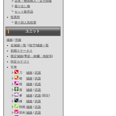
┣
霊珠・物資購入・霊力回復
┣
掘り出し物
┗
セット販売品
投票所
┗
第十回人気投票
ユニット
城娘
/
兜娘
全城娘一覧
/
[改弐]城娘一覧
初期ステータス
限定城娘(季節・絢爛・地獄等)
特定カテゴリ
近接
┣
刀
城娘
/
武器
┣
槍
城娘
/
武器
┣
槌
城娘
/
武器
┣
盾
城娘
/
武器
┣
拳
城娘
/
武器
(固定)
┣
鎌
城娘
/
武器
┣
戦棍
城娘
/
武器
┣
双剣
城娘
/
武器