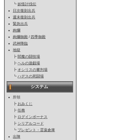
┗
妖怪討伐伝
日次復刻出兵
週末復刻出兵
緊急出兵
絢爛
絢爛御殿
/
四季御殿
武神降臨
地獄
┣
閻魔の闘技場
┣
ヘルの遊戯場
┣
オシリスの審判場
┗
ハデスの死闘場
システム
所領
┣
おみくじ
┣
任務
┣
ログインボーナス
┣
シリアルコード
┗
プレゼント・霊薬倉庫
出陣