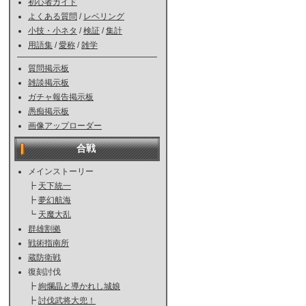
初心者ガイド
よくある質問
/
レベリング
小技・小ネタ
/
検証
/
集計
用語集
/
愛称
/
雑学
質問掲示板
雑談掲示板
ガチャ報告掲示板
愚痴掲示板
画像アップローダー
合戦
メインストーリー
┣
天下統一
┣
夢幻航海
┗
天魔大乱
群雄割拠
戦術指南所
蔵防衛戦
復刻討伐
┣
絢爛晶と導かれし城娘
┣
討伐武将大兜！