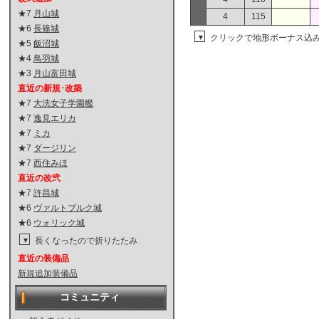
★7
月山城
4
115
★6
長篠城
クリックで地形ボーナス込
▼
★5
飯沼城
★4
鳥羽城
★3
月山富田城
直近の新規･改築
★7
大洗女子学園艦
★7
逸見エリカ
★7
ミカ
★7
ダージリン
★7
西住みほ
直近の改弐
★7
許昌城
★6
ヴァルトブルク城
★6
ウォリック城
長くなったので折りたたみ
▼
直近の装備品
新規追加装備品
コミュニティ