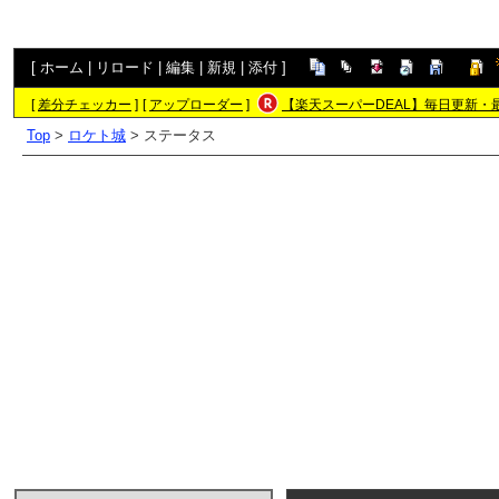
[
ホーム
|
リロード
|
編集
|
新規
|
添付
]
[
差分チェッカー
]
[
アップローダー
]
【楽天スーパーDEAL】毎日更新・
Top
>
ロケト城
> ステータス