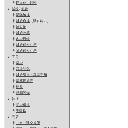
┗
巨大化・属性
城娘
/
兜娘
┣
部隊編成
┣
城娘合成
（潜在能力）
┣
贈り物
┣
城娘改築
┣
名城目録
┣
城娘預かり所
┗
神娘預かり所
工房
┣
築城
┣
武器強化
┣
城娘引退・武器売却
┣
増築用施設
┣
開発
┗
所領設備
神社
┣
招城儀式
┗
千狐珠
売店
┣
ユカリ珠交換所