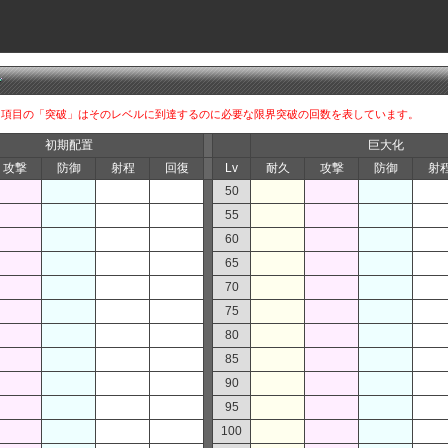
す。項目の「突破」はそのレベルに到達するのに必要な限界突破の回数を表しています。
初期配置
巨大化
攻撃
防御
射程
回復
Lv
耐久
攻撃
防御
射
50
55
60
65
70
75
80
85
90
95
100