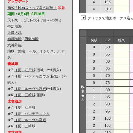
アップデート
4
105
鮪式？Nonストップ夏の試練！
緊急
4
110
期間：8月4日~8月18日
クリックで地形ボーナス込
▼
天下統一
（
天下の分け目-ハの陣-
）
夢幻航海
天魔大乱
絢爛御殿
/
四季御殿
突破
Lv
耐久
武神降臨
0
50
地獄
（
閻魔
、
ヘル
、
オシリス
、
ハデ
0
55
ス
）
0
60
新城娘
0
65
★7
［夏］江戸城
(招城・ｾｯﾄ購入)
0
70
★7
［夏］パンデモニウム
(招城・ｾｯﾄ
購入)
0
75
改
★7
［夏］ルーヴル宮殿
(ｾｯﾄ購入)
1
80
壱
★6
［夏］三崎城
(報酬)
★
1
85
6
改壱追加
2
90
★7
［夏］江戸城
2
95
★7
［夏］パンデモニウム
3
100
★7
［夏］ルーヴル宮殿
3
105
★6
［夏］三崎城
改弐追加
4
110